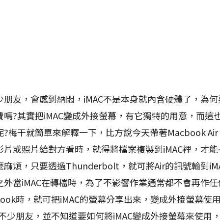
友，會感到納悶，iMAC不是本身就內含硬體了，為何
嗎?其實把iMAC變成外接螢幕，有它獨特的用意，而這
梅干就簡單來解釋一下，比方說今天帶著Macbook Air
影片或照片給對方看時，就得將檔案複製到iMAC裡，才
煩，只要透過Thunderbolt，就可將Air的訊號輸到iM
之外當iMAC在轉檔時，為了不影響作業通常都不會再作
Book時，就可把iMAC的螢幕分享出來，變成外接螢幕使
不少朋友，並不知道要如何將iMAC變成外接螢幕來使用