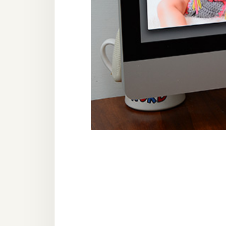
器材操控
資源
免費圖庫
免費字型
網站架設
WordPress
安裝與設定
外掛實作
電商
WooCommerce