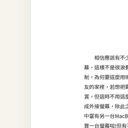
金流物流
架設
主機與網域
SEO 工具
免費空間
相信應該有不少朋
幕，這樣不是很浪費
網頁設計
制，為何要這麼用呢?
前端
友的家裡，若想把
HTML / CSS
賞，但這時不用這麼麻
成外接螢幕，除此
JavaScript
中當有另一台Mac
UI / UX
買一台螢幕啦!但有