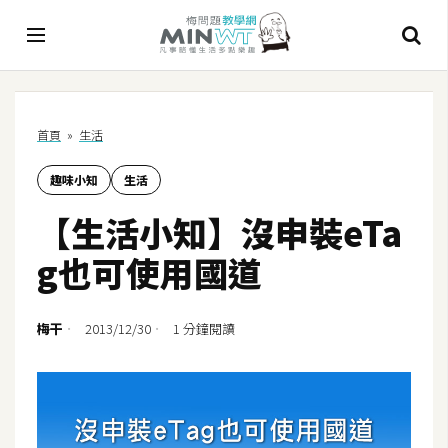
A
首頁
»
生活
I
趣味小知
生活
A
I
【生活小知】沒申裝eTa
工
具
g也可使用國道
C
h
梅干
2013/12/30
1 分鐘閱讀
a
t
G
P
T