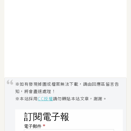
費
圖
庫
免
費
字
型
網
※如有發現掉圖或檔案無法下載，請由回應區留言告
站
知，將會盡速處理！
架
※本站採用
CC授權
請勿轉貼本站文章，謝謝。
設
W
o
r