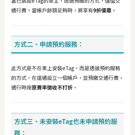
當已裝設eTag的車主，透過預繳的方式，儲值交
t
通行費，當帳戶餘額足夠時，將享有
9折優惠
。
r
a
t
o
r
方式二、申請預約服務：
去
此方式是不在車上安裝eTag，而是透過預約服務
背
與
的方式，在遠通設立一個帳戶，並預繳交通行費，
合
通行時按
原費率徵收不打折
。
成
攝
影
方式三、未安裝eTag也未申請預約服
商
品
務：