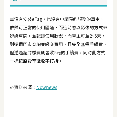
攝
影
當沒有安裝eTag，也沒有申請預約服務的車主，
手
依然可正常的使用國道，而這時會以影像的方式來
機
辨識車牌，並記錄使用狀況，而車主可至2~3天，
攝
到遠通門市查詢並繳交費用，且完全無需手續費，
影
但透過超商繳費則會收5元的手續費，同時此方式
一樣按
原費率徵收不打折
。
器
材
操
控
※資料來源：
Nownews
資
源
免