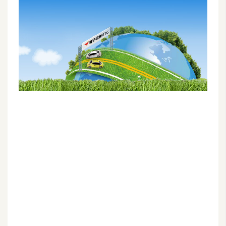
G
e
m
i
n
i
A
I
生
成
圖
片
影
片