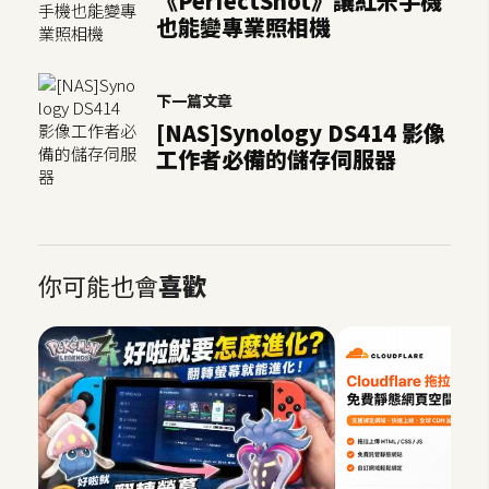
《PerfectShot》讓紅米手機
也能變專業照相機
W
o
o
下一篇文章
C
[NAS]Synology DS414 影像
o
工作者必備的儲存伺服器
m
m
e
r
c
你可能也會
喜歡
e
金
流
物
流