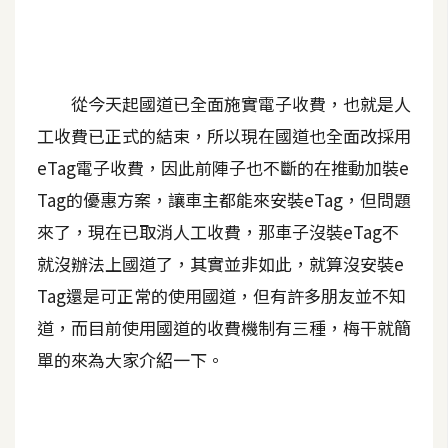
A
I
應
用
從今天起國道已全面施實電子收費，也就是人
工收費已正式的結束，所以現在國道也全面改採用
設
計
eTag電子收費，因此前陣子也不斷的在推動加裝e
Tag的優惠方案，讓車主都能來安裝eTag，但問題
網
來了，現在已取消人工收費，那車子沒裝eTag不
站
就沒辦法上國道了，其實並非如此，就算沒安裝e
Tag還是可正常的使用國道，但有許多朋友並不知
道，而目前使用國道的收費機制有三種，梅干就簡
影
像
單的來為大家介紹一下。
A
d
o