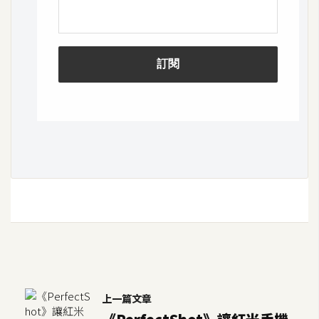
d
P
r
e
s
s
安
裝
與
設
定
外
掛
實
作
電
上一篇文章
商