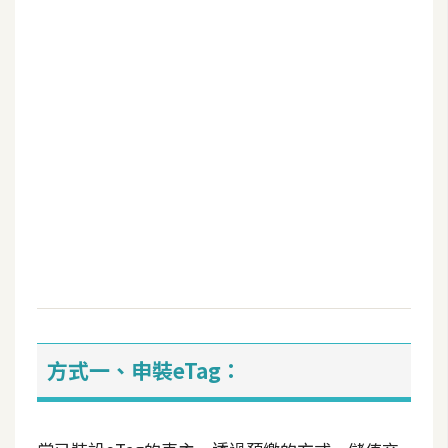
b
e
P
h
o
t
o
s
h
o
p
I
l
方式一、申裝eTag：
l
u
s