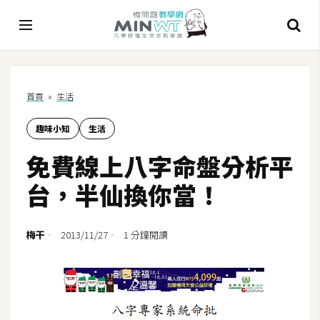
A
首頁
»
生活
I
趣味小知
生活
A
I
免費線上八字命盤分析平
工
具
台，半仙換你當！
C
h
梅干
2013/11/27
1 分鐘閱讀
a
t
G
P
T