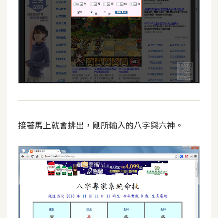
攝
影
手
機
攝
影
器
接著馬上就會排出，剛所輸入的八字與六神。
材
操
控
資
源
免