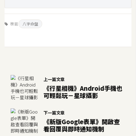
U
X
標籤
八字命盤
R
W
D
網
頁
後
上一篇文章
端
《行星相機》Android手機也
可輕鬆玩－星球攝影
P
H
P
下一篇文章
《新版Google表單》開啟查
看回覆與即時通知機制
D