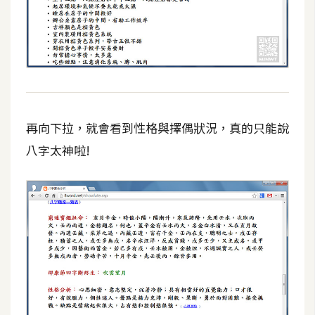
W
o
o
C
o
m
再向下拉，就會看到性格與擇偶狀況，真的只能說
m
e
八字太神啦!
r
c
e
金
流
物
流