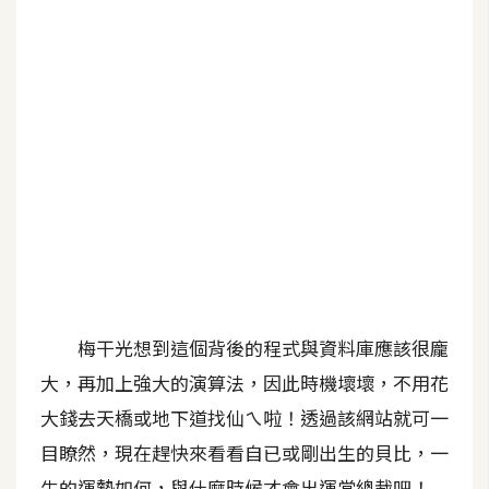
b
e
P
h
o
t
o
s
h
o
p
梅干光想到這個背後的程式與資料庫應該很龐
I
大，再加上強大的演算法，因此時機壞壞，不用花
l
大錢去天橋或地下道找仙ㄟ啦！透過該網站就可一
l
u
目瞭然，現在趕快來看看自已或剛出生的貝比，一
s
生的運勢如何，與什麼時候才會出運當總裁吧！