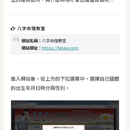
t
r
a
t
八字命理教室
o
r
網站名稱：
八字命理教室
網站網址：
https://fatew.com
去
背
與
進入網站後，從上方的下拉選單中，選擇自已國曆
合
成
的出生年月日時分與性別。
攝
影
商
品