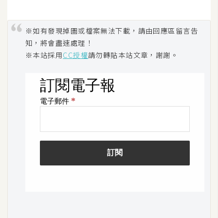
S
S
※如有發現掉圖或檔案無法下載，請由回應區留言告
知，將會盡速處理！
J
※本站採用
CC授權
請勿轉貼本站文章，謝謝。
a
v
a
S
c
r
i
p
t
U
I
/