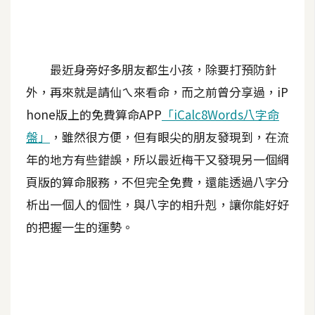
A
I
應
用
最近身旁好多朋友都生小孩，除要打預防針
外，再來就是請仙ㄟ來看命，而之前曾分享過，iP
設
計
hone版上的免費算命APP
「iCalc8Words八字命
盤」
，雖然很方便，但有眼尖的朋友發現到，在流
年的地方有些錯誤，所以最近梅干又發現另一個網
網
站
頁版的算命服務，不但完全免費，還能透過八字分
析出一個人的個性，與八字的相升剋，讓你能好好
的把握一生的運勢。
影
像
A
d
o