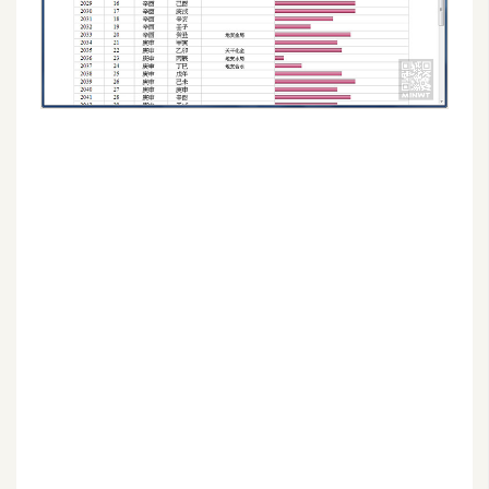
空
間
網
頁
設
計
前
端
H
T
M
L
/
C