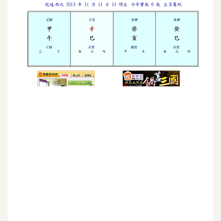
G
e
m
i
n
i
A
I
生
成
圖
片
影
片