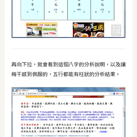
費
圖
庫
免
費
字
型
再向下拉，就會看到這個八字的分析說明，以及讓
梅干感到佩服的，五行都能有柱狀的分析結果。
網
站
架
設
W
o
r