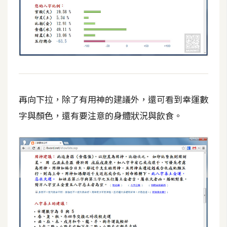
d
P
r
e
s
s
安
裝
與
再向下拉，除了有用神的建議外，還可看到幸運數
設
字與顏色，還有要注意的身體狀況與飲食。
定
外
掛
實
作
電
商