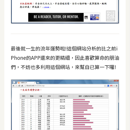
架
設
主
機
與
網
最後就一生的流年運勢啦!這個網站分析的比之前i
域
Phone的APP還來的更精細，因此喜歡算命的朋油
們，不妨也多利用這個網站，來幫自已算一下囉!
S
E
O
工
具
免
費