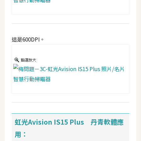
作
提
案
這是600DPI。
虹光Avision IS15 Plus 丹青軟體應
用：