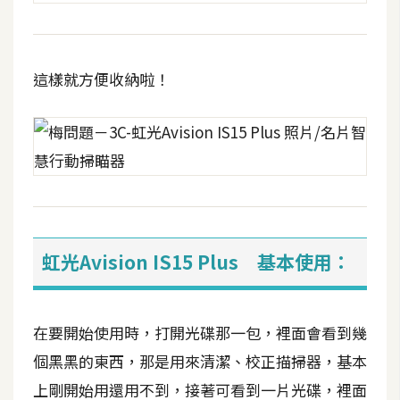
架
設
主
這樣就方便收納啦！
機
與
網
域
S
E
虹光Avision IS15 Plus 基本使用：
O
工
具
在要開始使用時，打開光碟那一包，裡面會看到幾
個黑黑的東西，那是用來清潔、校正描掃器，基本
免
上剛開始用還用不到，接著可看到一片光碟，裡面
費