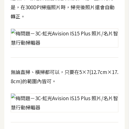
U
是，在300DPI掃描照片時，掃完後照片還會自動
X
轉正。
R
W
D
網
頁
無論直掃、橫掃都可以，只要在5×7(12.7cm×17.
後
端
8cm)的範圍內皆可。
P
H
P
D