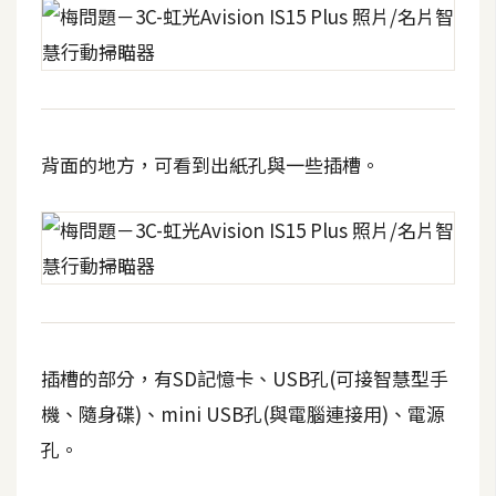
d
P
r
e
s
s
安
背面的地方，可看到出紙孔與一些插槽。
裝
與
設
定
外
掛
插槽的部分，有SD記憶卡、USB孔(可接智慧型手
實
機、隨身碟)、mini USB孔(與電腦連接用)、電源
作
孔。
電
商