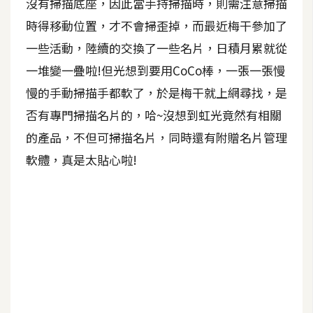
沒有掃描底座，因此當手持掃描時，則需注意掃描
A
時得移動位置，才不會掃歪掉，而最近梅干參加了
I
應
一些活動，陸續的交換了一些名片，日積月累就從
用
一堆變一疊啦!但光想到要用CoCo棒，一張一張慢
慢的手動掃描手都軟了，於是梅干就上網尋找，是
設
計
否有專門掃描名片的，哈~沒想到虹光竟然有相關
的產品，不但可掃描名片，同時還有附贈名片管理
軟體，真是太貼心啦!
網
站
影
像
A
d
o