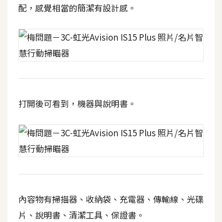
攝
配，感覺相當的簡潔有設計感。
影
手
機
攝
影
打開後可看到，機器與說明書。
器
材
操
控
資
源
內容物有掃描器、收納袋、充電器、傳輸線、光碟
免
片、說明書、清潔工具、保證書。