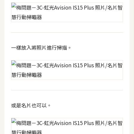
示
免
費
版
型
一樣放入將照片進行掃描。
M
A
C
開
或是名片也可以。
箱
梅