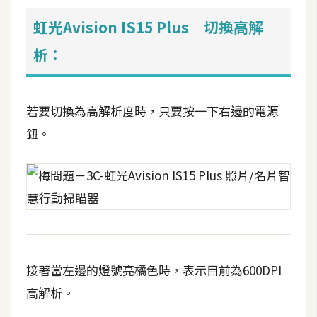
o
虹光Avision IS15 Plus 切換高解
c
k
析：
e
r
若要切換為高解析度時，只要按一下右邊的電源
伺
鈕。
服
器
設
定
資
源
接著當左邊的燈號亮橘色時，表示目前為600DPI
免
費
高解析。
圖