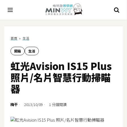
A
首頁
»
生活
I
開箱
生活
A
I
虹光Avision IS15 Plus
工
具
照片/名片智慧行動掃瞄
C
器
h
a
t
梅干
2013/10/09
1 分鐘閱讀
G
P
T