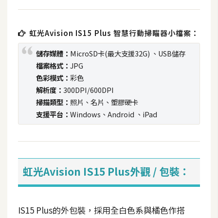
t
r
a
虹光Avision IS15 Plus 智慧行動掃瞄器小檔案：
t
o
儲存媒體：
MicroSD卡(最大支援32G) 、USB儲存
r
檔案格式：
JPG
色彩模式：
彩色
解析度：
300DPI/600DPI
去
掃描類型：
照片、名片、塑膠硬卡
背
支援平台：
Windows、Android 、iPad
與
合
成
攝
虹光Avision IS15 Plus外觀 / 包裝：
影
商
IS15 Plus的外包裝，採用全白色系與橘色作搭
品