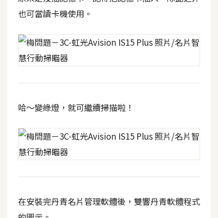
也可當讀卡機使用。
哈～變綠燈，就可繼續掃描啦！
在安裝完丹青名片管理軟體後，雙響丹青軟體程式
的圖示。