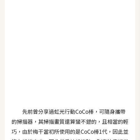
G
e
m
i
n
i
A
I
生
成
圖
片
先前曾分享過虹光行動CoCo棒，可隨身攜帶
的掃描器，其掃描畫質還算蠻不錯的，且相當的輕
影
巧，由於梅干當初所使用的是CoCo棒1代，因此並
片