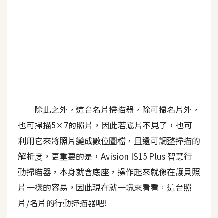
b
e
P
h
o
t
o
s
除此之外，這台名片掃描器，除可掃名片外，
h
o
也可掃描5×7的照片，因此若底片不見了，也可
p
利用它來將照片變成數位圖檔，且還可調整掃描的
解析度，更重要的是，Avision IS15 Plus 智慧行
I
動掃瞄器，本身就含底座，操作起來就像在護貝照
l
片一樣的容易，因此現在就一塊來看看，這台照
l
u
片/名片的行動掃描器吧!
s