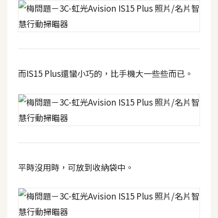
W
o
o
C
o
而IS15 Plus還蠻小巧的，比手機大一些些而已。
m
m
e
r
c
e
平時沒用時，可放到收納袋中。
金
流
物
流