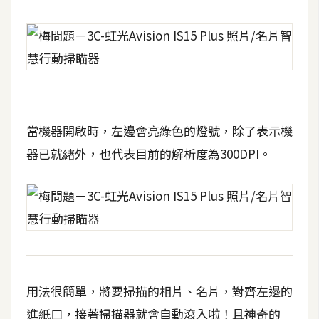
S
S
J
a
v
當機器開啟時，左邊會亮綠色的燈號，除了表示機
a
S
器已就緖外，也代表目前的解析度為300DPI。
c
r
i
p
t
U
用法很簡單，將要掃描的相片、名片，對齊左邊的
I
進紙口，接著掃描器就會自動滾入啦！且神奇的
/