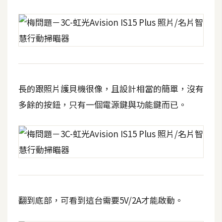
費
圖
庫
免
費
字
長的跟照片護貝機很像，且設計相當的簡單，沒有
型
多餘的按鈕，只有一個電源鍵與功能鍵而已。
網
站
架
設
翻到底部，可看到這台需要5V/2A才能啟動。
W
o
r