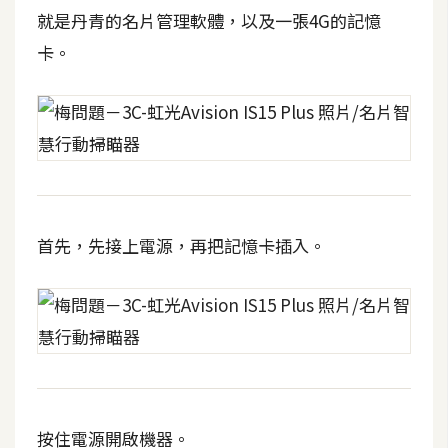
空
就是丹青的名片管理軟體，以及一張4G的記憶
間
卡。
網
頁
設
計
首先，先接上電源，再把記憶卡插入。
前
端
H
T
M
L
/
按住電源開啟機器。
C