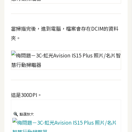
開
發
當掃描完後，進到電腦，檔案會存在DCIM的資料
熱
夾。
門
文
章
全
站
這是300DPI。
導
覽
合