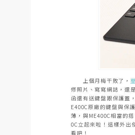
器材操控
資源
免費圖庫
免費字型
網站架設
WordPress
上個月梅干敗了，
華
安裝與設定
修照片、寫寫網誌，還是收
函還有送鍵盤跟保護蓋
外掛實作
E400C原廠的鍵盤與
電商
薄，與ME400C相當
WooCommerce
0C立起來啦！這樣外
看吧！