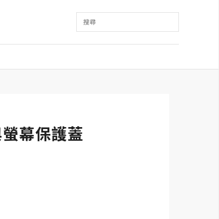
搜尋
與螢幕保護蓋