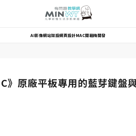
AI
影像
網站架設
網頁設計
MAC
開箱
梅開發
00C》原廠平板專用的藍芽鍵盤