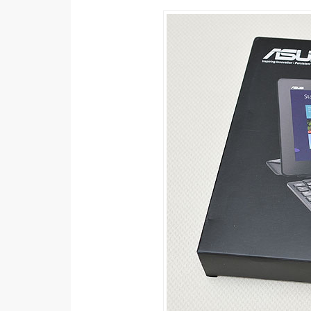
RWD 網頁
後端
PHP
Docker
伺服器設定
資源
免費圖示
免費版型
MAC
開箱