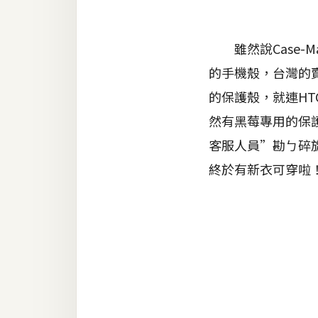
金流物流
架設
雖然說Case-
主機與網域
的手機殼，台灣的賣
SEO 工具
的保護殼，就連H
免費空間
然有黑莓專用的保
客服人員”勘ㄅ碎
終於有新衣可穿啦
網頁設計
前端
HTML / CSS
JavaScript
UI / UX