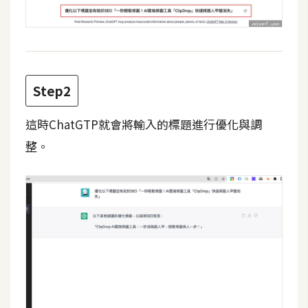
攝
影
手
機
Step2
攝
影
這時ChatGTP就會將輸入的標題進行優化與調
整。
器
材
操
控
資
源
免