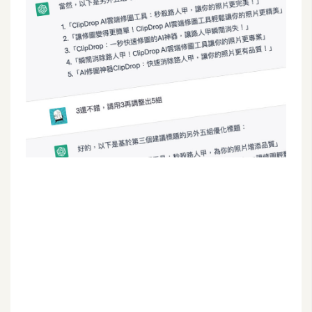
G
e
m
i
n
i
A
I
生
成
圖
片
影
片