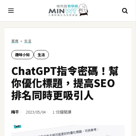
A
首頁
»
生活
I
趣味小知
生活
A
I
ChatGPT指令密碼！幫
工
具
你優化標題，提高SEO
C
排名同時更吸引人
h
a
t
梅干
2023/05/04
1 分鐘閱讀
G
P
T