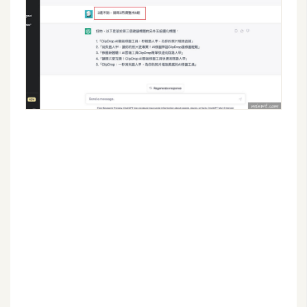
W
o
o
C
o
m
m
e
r
c
e
金
流
物
流