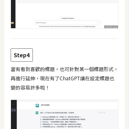
d
P
r
e
s
s
安
裝
與
Step4
設
定
當有看到喜歡的標題，也可針對某一個標題形式，
再進行延伸，現在有了ChatGPT讓在設定標題也
變的容易許多啦！
外
掛
實
作
電
商