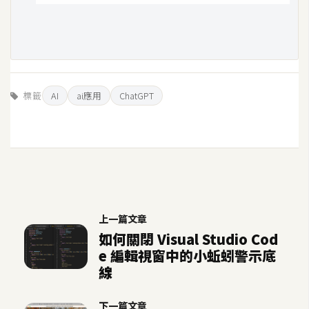
空
間
網
標籤
AI
ai應用
ChatGPT
頁
設
計
前
端
上一篇文章
H
如何關閉 Visual Studio Cod
T
e 編輯視窗中的小蚯蚓警示底
M
線
L
/
C
下一篇文章