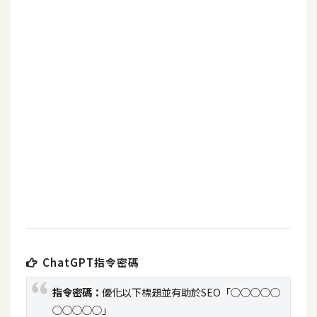
b
e
P
h
o
t
o
s
h
o
p
I
l
ChatGPT指令密碼
l
指令密碼：
優化以下標題並有助於SEO「○○○○○
u
s
○○○○○」