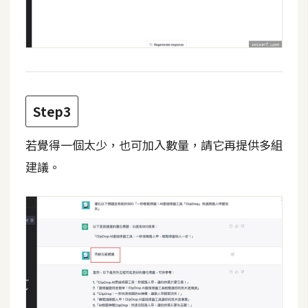
費
圖
庫
免
費
Step3
字
型
若覺得一個太少，也可加入數量，請它再提供多組
建議。
網
站
架
設
W
o
r