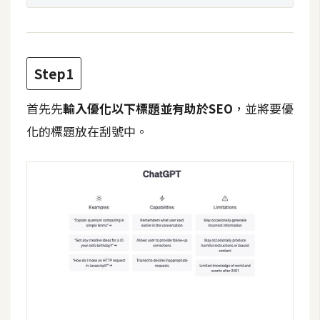
t
r
a
t
Step1
o
r
首先先
輸入優化以下標題並有助於SEO
，並將要優
化的標題放在刮號中。
去
背
與
合
成
攝
影
商
品