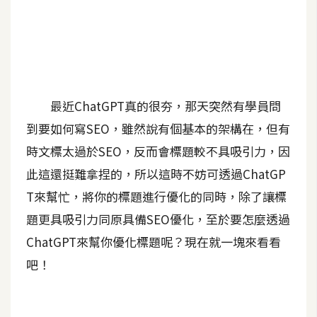
A
I
應
用
設
最近ChatGPT真的很夯，那天突然有學員問
計
到要如何寫SEO，雖然說有個基本的架構在，但有
時文標太過於SEO，反而會標題較不具吸引力，因
網
此這還挺難拿捏的，所以這時不妨可透過ChatGP
站
T來幫忙，將你的標題進行優化的同時，除了讓標
題更具吸引力同原具備SEO優化，至於要怎麼透過
影
ChatGPT來幫你優化標題呢？現在就一塊來看看
像
吧！
A
d
o