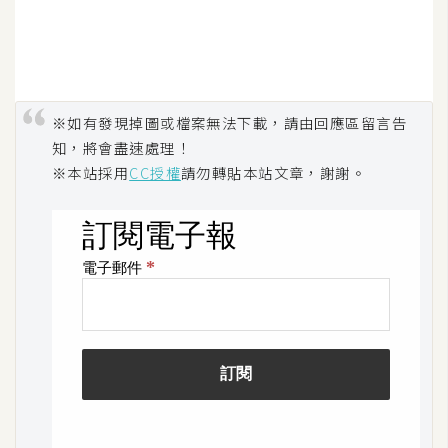
架
設
主
機
※如有發現掉圖或檔案無法下載，請由回應區留言告
與
知，將會盡速處理！
網
※本站採用
CC授權
請勿轉貼本站文章，謝謝。
域
S
E
O
工
具
免
費