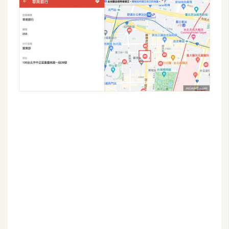
W
o
o
C
o
m
m
e
r
c
e
金
流
物
流