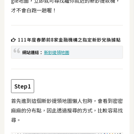
gle地圖，立即就可尋找離你就近的新鈔提款機，
t
才不會白跑一趟喔！
r
a
t
o
r
111年度春節前8家金融機構之指定新鈔兌換據點
網站連結：
新鈔提領地圖
去
背
與
合
Step1
成
首先進到這個新鈔提領地圖懶人包時，會看到密密
攝
影
麻麻的分布點，因此透過搜尋的方式，比較容易找
尋。
商
品