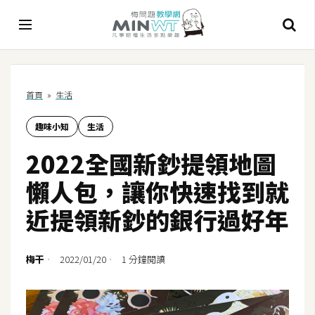
A
首頁
»
生活
I
趣味小知
生活
A
I
2022全國新鈔提領地圖
工
具
懶人包，讓你快速找到就
C
近提領新鈔的銀行過好年
h
a
t
梅干
2022/01/20
1 分鐘閱讀
G
P
T