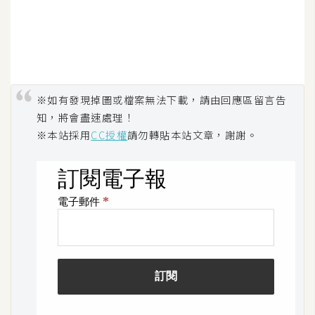
架
設
主
機
與
※如有發現掉圖或檔案無法下載，請由回應區留言告
網
知，將會盡速處理！
域
※本站採用
CC授權
請勿轉貼本站文章，謝謝。
S
E
O
工
具
免
費