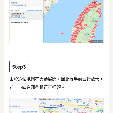
費
圖
庫
免
費
字
型
Step3
網
站
由於這個地圖不會動展開，因此得手動自行放大，
架
看一下四有那些銀行可提領。
設
W
o
r