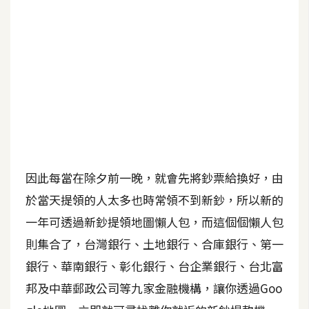
b
e
P
h
o
t
o
s
h
o
因此每當在除夕前一晚，就會先將鈔票給換好，由
p
於當天提領的人太多也時常領不到新鈔，所以新的
一年可透過新鈔提領地圖懶人包，而這個個懶人包
I
則集合了，台灣銀行、土地銀行、合庫銀行、第一
l
銀行、華南銀行、彰化銀行、台企業銀行、台北富
l
u
邦及中華郵政公司等九家金融機構，讓你透過Goo
s