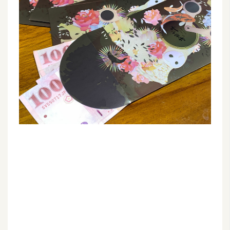
G
e
m
i
n
i
A
I
生
成
圖
片
影
片