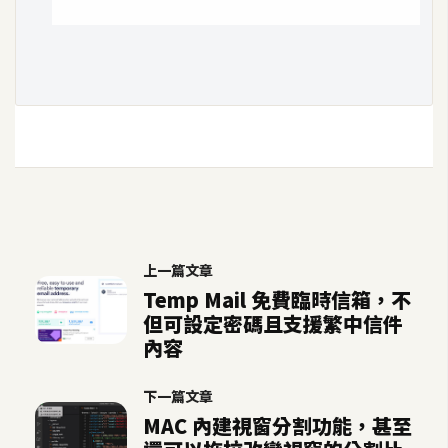
空
間
網
頁
設
計
前
端
上一篇文章
Temp Mail 免費臨時信箱，不
但可設定密碼且支援繁中信件
H
內容
T
M
L
下一篇文章
/
MAC 內建視窗分割功能，甚至
C