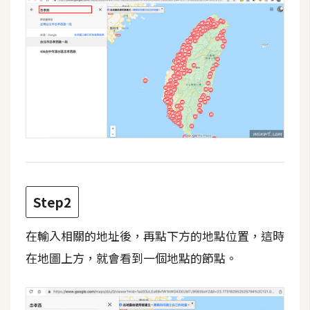
攝
影
手
機
攝
影
器
材
Step2
操
控
在輸入相關的地址後，再點下方的地點位置，這時
資
在地圖上方，就會看到一個地點的節點。
源
免