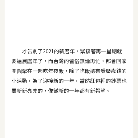
A
I
應
用
設
計
才告別了2021的新曆年，緊接著再一星期就
要過農曆年了，而台灣的習俗無論再忙，都會回家
團圓聚在一起吃年夜飯，除了吃飯還有發壓歲錢的
網
站
小活動，為了迎接新的一年，當然紅包裡的鈔票也
要新新亮亮的，像徵新的一年都有新希望。
影
像
A
d
o