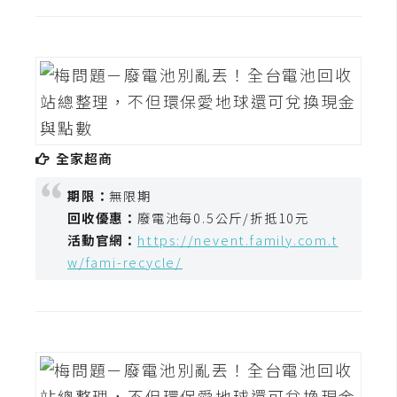
t
r
a
t
o
r
全家超商
去
期限：
無限期
背
回收優惠：
廢電池每0.5公斤/折抵10元
與
活動官網：
https://nevent.family.com.t
合
w/fami-recycle/
成
攝
影
商
品