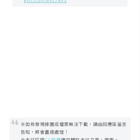
ent/content/453
d
P
r
e
s
s
安
裝
與
設
定
外
掛
實
作
※如有發現掉圖或檔案無法下載，請由回應區留言
電
告知，將會盡速處理！
商
※本站採用
CC授權
請勿轉貼本站文章，謝謝。