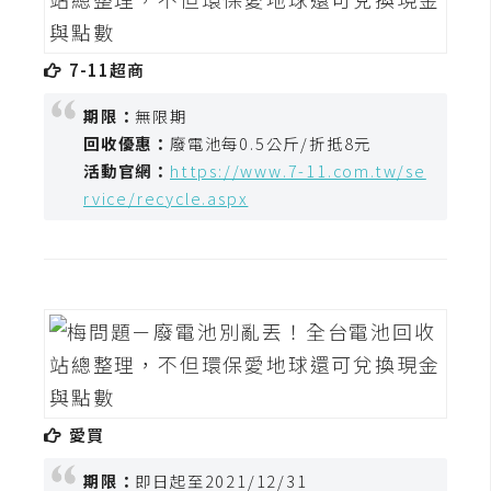
攝
影
7-11超商
手
期限：
無限期
機
回收優惠：
廢電池每0.5公斤/折抵8元
攝
活動官網：
https://www.7-11.com.tw/se
影
rvice/recycle.aspx
器
材
操
控
資
源
愛買
免
期限：
即日起至2021/12/31