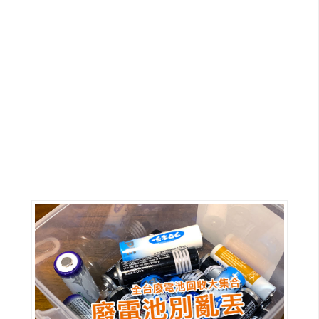
G
e
m
i
n
i
A
I
生
成
圖
片
影
片