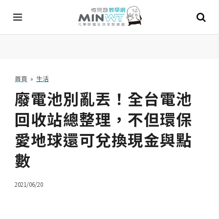
A
I
首頁
»
生活
廢電池別亂丟！全台電池
A
I
工
回收站總整理，不但環保
具
愛地球還可兌換現金與點
C
數
h
a
t
2021/06/20
G
P
T