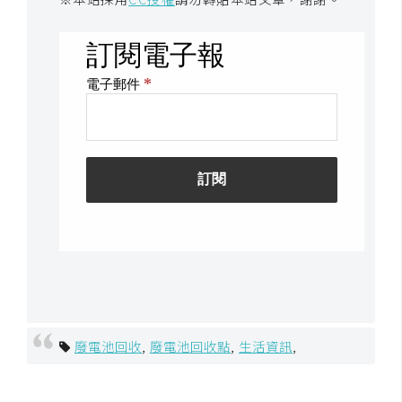
W
o
o
C
o
m
m
e
r
c
e
金
流
廢電池回收
,
廢電池回收點
,
生活資訊
,
物
流