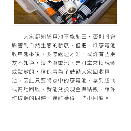
A
I
應
用
大家都知道電池不能亂丟，否則將會
設
影響到自然生態的發展，但把一堆廢電池
計
收集起來後，要怎處理才好，或許有些朋
友不知道，這些廢電池，是可拿來換現金
網
或點數的，環保署為了鼓勵大家回收電
站
池，因此只要將家中的廢電池，拿到超商
或賣場回收，就能兌換現金與點數，讓你
影
作環保的同時，還能獲得一些小回饋。
像
A
d
o