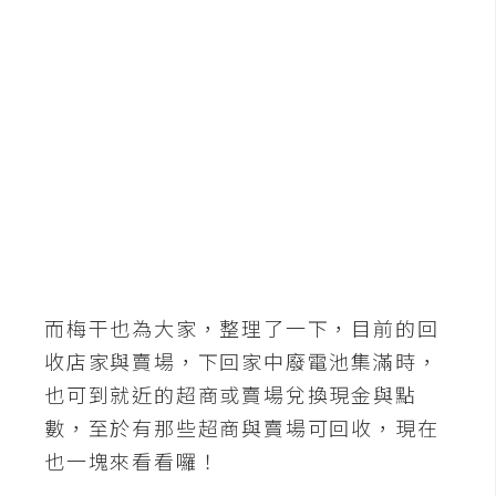
b
e
P
h
o
t
o
s
h
o
p
而梅干也為大家，整理了一下，目前的回
收店家與賣場，下回家中廢電池集滿時，
I
也可到就近的超商或賣場兌換現金與點
l
數，至於有那些超商與賣場可回收，現在
l
u
也一塊來看看囉！
s