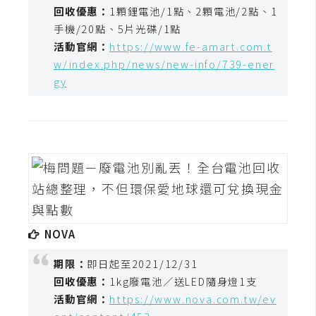
費
回收優惠：
1顆鋰電池/1點、2顆電池/2點、1
圖
手機/20點、5片光碟/1點
庫
活動官網：
https://www.fe-amart.com.t
w/index.php/news/new-info/739-ener
gy
免
費
字
型
網
站
架
NOVA
設
期限：
即日起至2021/12/31
回收優惠：
1kg廢電池／送LED隨身燈1支
W
o
活動官網：
https://www.nova.com.tw/ev
r