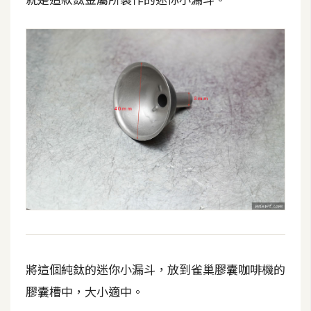
攝
影
手
機
攝
影
器
材
操
控
資
源
將這個純鈦的迷你小漏斗，放到雀巢膠囊咖啡機的
膠囊槽中，大小適中。
免