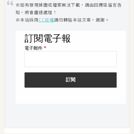
o
※如有發現掉圖或檔案無法下載，請由回應區留言告
c
知，將會盡速處理！
k
※本站採用
CC授權
請勿轉貼本站文章，謝謝。
e
r
伺
服
器
設
定
資
源
免
費
圖