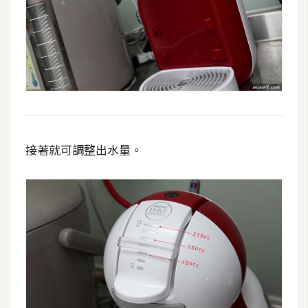
架
設
主
機
與
網
域
接著就可調整出水量。
S
E
O
工
具
免
費