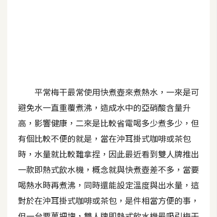
A
I
應
用
設
計
平常梅干最常使用快煮壺來煮熱水，一來是可
避免水一直重覆煮沸，造成水中的亞硝酸含量升
網
高，影響健康，二來是比較省電喝多少煮多少，但
站
有個比較不便的就是，當在沖耳掛式咖啡或茶包
時，水量就比較難拿捏，因此最近看到雙人牌推出
影
一款即熱式飲水機，概念就與快煮壺差不多，當要
像
喝熱水時再煮沸，同時還能設定溫度與出水量，這
A
對於在沖耳掛式咖啡或茶包，是件相當方便的事，
d
o
但一台要萬把塊，雙人牌即熱式飲水機最吸引梅干