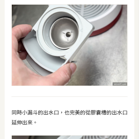
費
圖
庫
免
費
字
型
網
站
架
設
同時小漏斗的出水口，也完美的從膠囊槽的出水口
延伸出來。
W
o
r