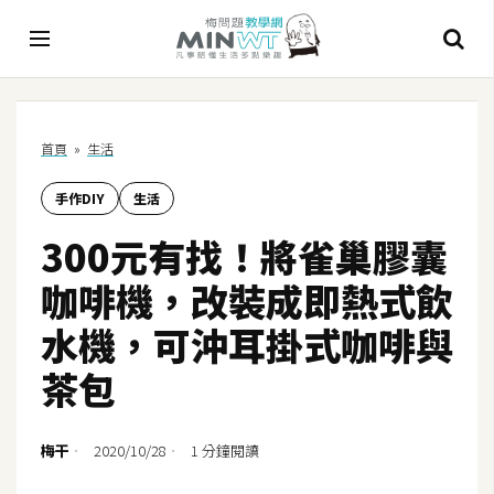
A
首頁
»
生活
I
手作DIY
生活
A
I
300元有找！將雀巢膠囊
工
具
咖啡機，改裝成即熱式飲
C
水機，可沖耳掛式咖啡與
h
茶包
a
t
G
梅干
2020/10/28
1 分鐘閱讀
P
T