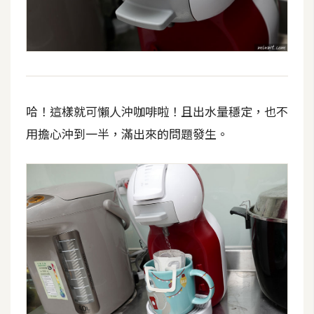
空
間
網
頁
哈！這樣就可懶人沖咖啡啦！且出水量穩定，也不
設
用擔心沖到一半，滿出來的問題發生。
計
前
端
H
T
M
L
/
C