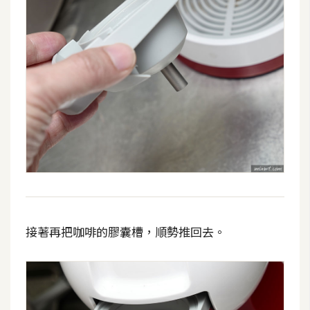
d
P
r
e
s
s
安
裝
與
設
定
外
掛
接著再把咖啡的膠囊槽，順勢推回去。
實
作
電
商