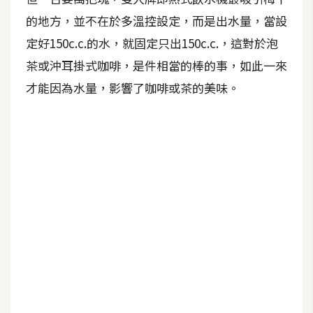
b
e
的地方，並不在於多溫控設定，而是出水量，當設
定好150c.c.的水，就固定只出150c.c.，這對於泡
P
茶或沖耳掛式咖啡，是件相當的棒的事，如此一來
h
才能因為水量，影響了咖啡或茶的美味。
o
t
o
s
h
o
p
I
l
l
u
s