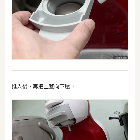
W
o
o
C
o
m
m
e
r
c
推入後，再把上蓋向下壓。
e
金
流
物
流