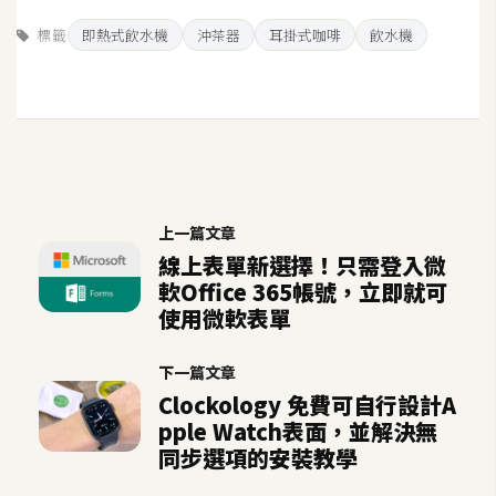
示
標籤
即熱式飲水機
沖茶器
耳掛式咖啡
飲水機
免
費
版
型
上一篇文章
M
線上表單新選擇！只需登入微
A
軟Office 365帳號，立即就可
C
使用微軟表單
下一篇文章
開
Clockology 免費可自行設計A
箱
pple Watch表面，並解決無
同步選項的安裝教學
梅