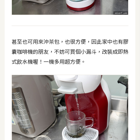
S
S
J
甚至也可用來沖茶包，也很方便，因此家中也有膠
a
v
囊咖啡機的朋友，不妨可買個小漏斗，改裝成即熱
a
式飲水機喔！一機多用超方便。
S
c
r
i
p
t
U
I
/