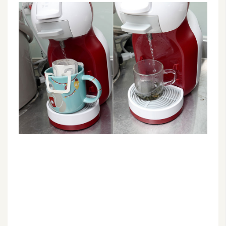
G
e
m
i
n
i
A
I
生
成
圖
片
影
片