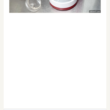
U
X
R
W
D
網
頁
後
端
P
H
P
D