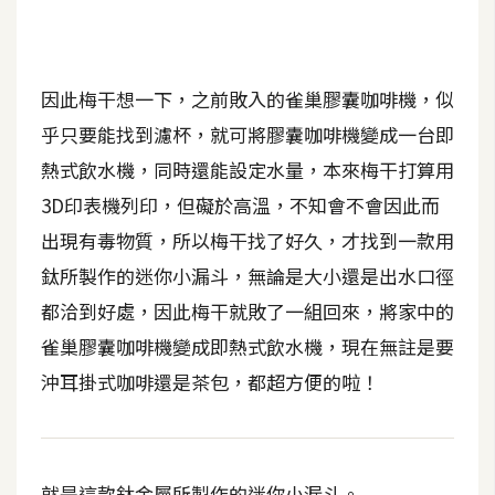
t
r
a
t
因此梅干想一下，之前敗入的雀巢膠囊咖啡機，似
o
乎只要能找到濾杯，就可將膠囊咖啡機變成一台即
r
熱式飲水機，同時還能設定水量，本來梅干打算用
3D印表機列印，但礙於高溫，不知會不會因此而
去
出現有毒物質，所以梅干找了好久，才找到一款用
背
鈦所製作的迷你小漏斗，無論是大小還是出水口徑
與
合
都洽到好處，因此梅干就敗了一組回來，將家中的
成
雀巢膠囊咖啡機變成即熱式飲水機，現在無註是要
攝
沖耳掛式咖啡還是茶包，都超方便的啦！
影
商
品
就是這款鈦金屬所製作的迷你小漏斗。