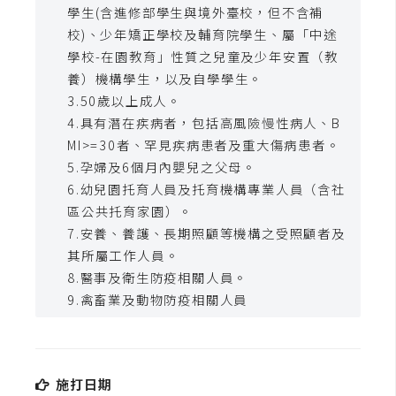
t
學生(含進修部學生與境外臺校，但不含補
r
校)、少年矯正學校及輔育院學生、屬「中途
a
學校-在園教育」性質之兒童及少年安置（教
t
養）機構學生，以及自學學生。
o
3.50歲以上成人。
r
4.具有潛在疾病者，包括高風險慢性病人、B
MI>=30者、罕見疾病患者及重大傷病患者。
5.孕婦及6個月內嬰兒之父母。
去
6.幼兒園托育人員及托育機構專業人員（含社
背
區公共托育家園）。
與
7.安養、養護、長期照顧等機構之受照顧者及
合
其所屬工作人員。
成
8.醫事及衛生防疫相關人員。
攝
9.禽畜業及動物防疫相關人員
影
商
品
施打日期