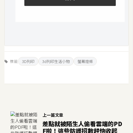
o
c
k
e
r
伺
服
標籤
3D列印
3d列印生活小物
螢幕燈條
器
設
定
資
源
免
上一篇文章
費
差點就被陌生人偷看雲端的PD
圖
F啦！這些防護招數趕快收起