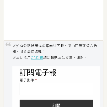
U
X
R
W
D
網
※如有發現掉圖或檔案無法下載，請由回應區留言告
頁
知，將會盡速處理！
※本站採用
CC授權
請勿轉貼本站文章，謝謝。
後
端
P
H
P
D