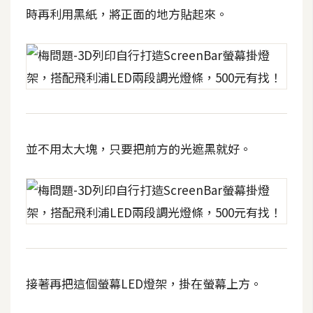
架
時再利用黑紙，將正面的地方貼起來。
設
主
機
與
網
域
並不用太大塊，只要把前方的光遮黑就好。
S
E
O
工
具
接著再把這個螢幕LED燈架，掛在螢幕上方。
免
費