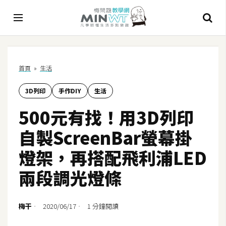
A
首頁
»
生活
I
3D列印
手作DIY
生活
A
I
500元有找！用3D列印
工
具
自製ScreenBar螢幕掛
C
燈架，再搭配飛利浦LED
h
兩段調光燈條
a
t
G
梅干
2020/06/17
1 分鐘閱讀
P
T