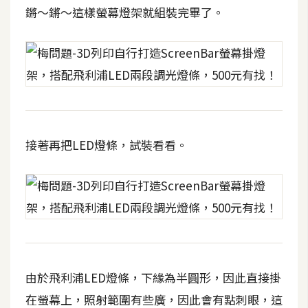
鏘～鏘～這樣螢幕燈架就組裝完畢了。
W
o
o
C
o
m
m
e
接著再把LED燈條，試裝看看。
r
c
e
金
流
物
由於飛利浦LED燈條，下緣為半圓形，因此直接掛
流
在螢幕上，照射範圍有些廣，因此會有點刺眼，這