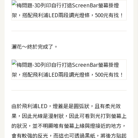
空
間
網
頁
灑花～終於完成了。
設
計
前
端
H
由於飛利浦LED，燈蓋是是圓弧狀，且有柔光效
T
M
果，因此光線是漫射狀，因此可看到光打到螢幕上
L
的狀況，並不明顯唯有螢幕上緣與燈接近的地方，
/
會有較強的反光，而這也可透過黑紙，將後方貼起
C