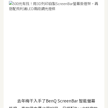
G
e
m
i
n
i
A
I
生
成
圖
片
去年梅干入手了BenQ ScreenBar 智能螢幕
影
片