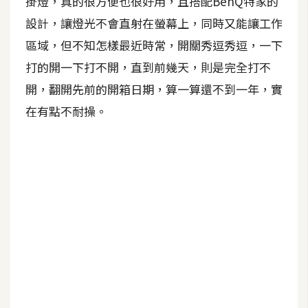
掛燈，真的很方便也很好用，且搭配BenQ特家的
設計，讓燈光不會直射在螢幕上，同時又能讓工作
A
I
區域，但不知怎樣最近時常，開關秀逗秀逗，一下
應
用
打的開一下打不開，直到前幾天，則是完全打不
開，翻開先前的開箱日期，算一算還不到一年，實
設
在有點不耐操。
計
網
站
影
像
A
d
o