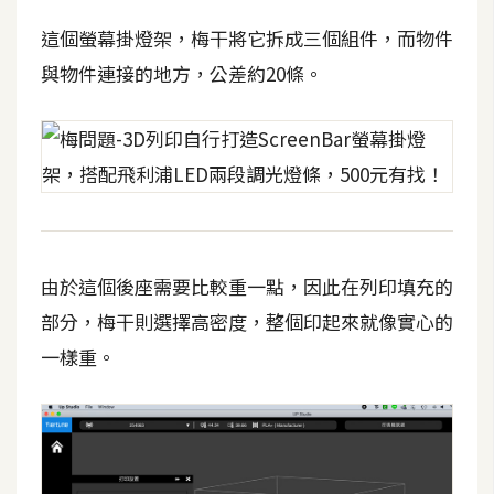
t
這個螢幕掛燈架，梅干將它拆成三個組件，而物件
r
a
與物件連接的地方，公差約20條。
t
o
r
去
背
與
由於這個後座需要比較重一點，因此在列印填充的
合
部分，梅干則選擇高密度，整個印起來就像實心的
成
一樣重。
攝
影
商
品