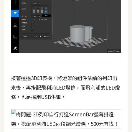
攝
影
手
機
攝
影
器
接著透過3D印表機，將燈架的組件依續的列印出
材
操
來後，再搭配飛利浦LED燈條，而飛利浦的LED燈
控
條，也是採用USB供電。
資
源
免