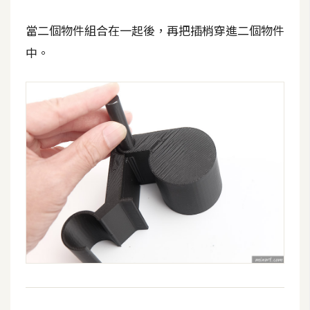
d
P
r
當二個物件組合在一起後，再把插梢穿進二個物件
e
s
中。
s
安
裝
與
設
定
外
掛
實
作
電
商