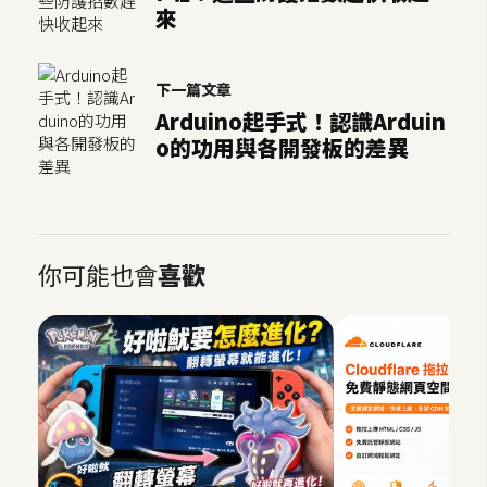
示
來
免
下一篇文章
費
Arduino起手式！認識Arduin
版
o的功用與各開發板的差異
型
M
你可能也會
喜歡
A
C
開
箱
梅