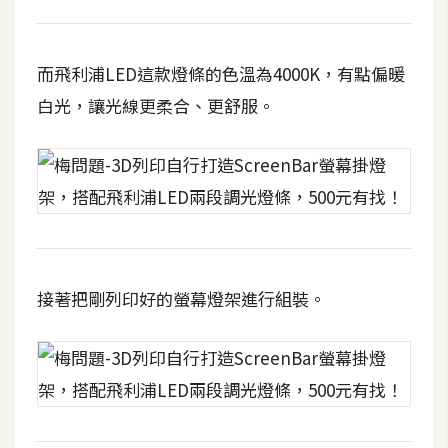
費
圖
庫
而飛利浦LED這款燈條的色溫為4000K，有點偏暖
白光，讓光線更柔合、更舒服。
免
費
字
型
網
站
接著把剛列印好的螢幕燈架進行組裝。
架
設
W
o
r