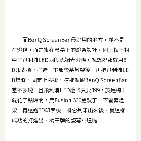
b
e
P
h
而BenQ ScreenBar 最好用的地方，並不是
o
t
在燈條，而是掛在螢幕上的燈架設計，因此梅干相
o
中了飛利浦LED兩段式調光燈條，就想說那就用3
s
D印表機，打造一下那螢幕燈架後，再把飛利浦LE
h
o
D燈條，固定上去後，這樣就跟BenQ ScreenBar
p
差不多啦！且飛利浦LED燈條只要399，於是梅干
就花了點時間，用Fusion 360繪製了一下螢幕燈
I
架，再透過3D印表機，將它列印出來後，就這樣
l
成功的打造出，梅干牌的螢幕掛燈啦！
l
u
s