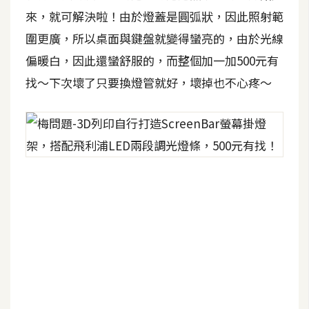
S
來，就可解決啦！由於燈蓋是圓弧狀，因此照射範
S
圍更廣，所以桌面與鍵盤就變得蠻亮的，由於光線
偏暖白，因此還蠻舒服的，而整個加一加500元有
J
找～下次壞了只要換燈管就好，壞掉也不心疼～
a
v
a
S
c
r
i
p
t
U
I
/