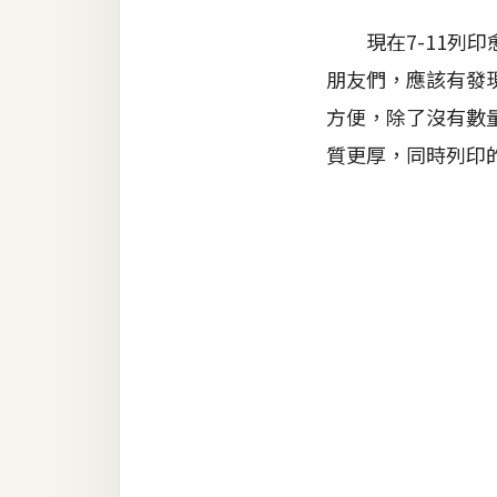
器材操控
現在7-11列印
資源
朋友們，應該有發現
免費圖庫
方便，除了沒有數
免費字型
質更厚，同時列印
網站架設
WordPress
安裝與設定
外掛實作
電商
WooCommerce