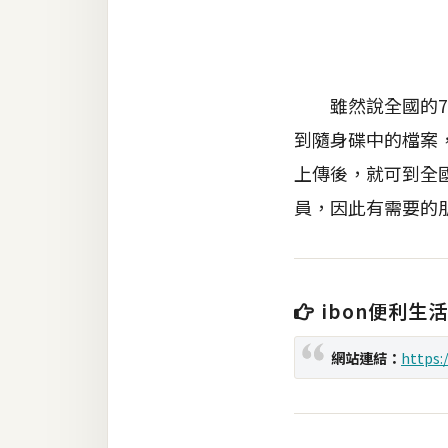
金流物流
架設
主機與網域
雖然說全國的7-
SEO 工具
到隨身碟中的檔案
免費空間
上傳後，就可到全國
員，因此有需要的
網頁設計
前端
ibon便利生
HTML / CSS
網站連結：
https:
JavaScript
UI / UX