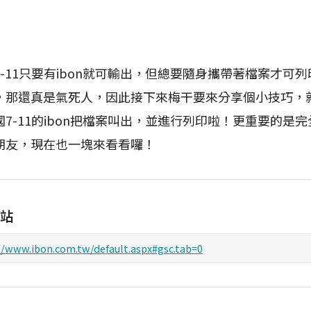
11只要有ibon就可輸出，但總要隨身攜帶著檔案才可
，那還真是氣死人，因此接下來梅干要來分享個小技巧，
7-11的ibon把檔案叫出，並進行列印啦！更重要的是
朋友，現在也一塊來看看囉！
活站
//www.ibon.com.tw/default.aspx#gsc.tab=0