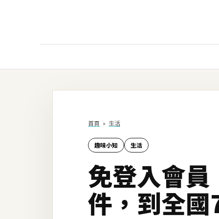
AI
AI工具
ChatGPT
首頁
»
生活
Gemini
趣味小知
生活
AI生成
免登入會員！7
圖片
影片
件，到全國7
AI應用