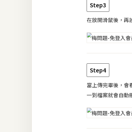
Step3
梅開發
在放開滑鼠後，再設
熱門文章
全站導覽
Step4
合作提案
當上傳完畢後，會看
一到檔案就會自動