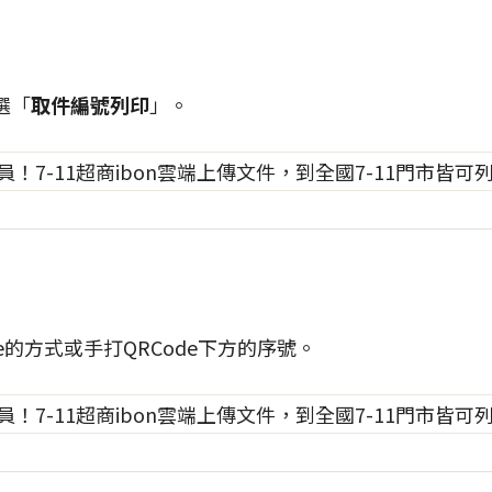
選「
取件編號列印
」。
e的方式或手打QRCode下方的序號。