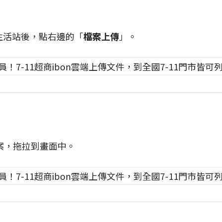
生活站後，點右邊的「
檔案上傳
」。
案，拖拉到畫面中。