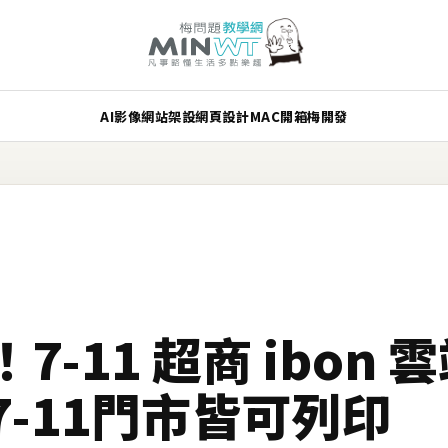
AI
影像
網站架設
網頁設計
MAC
開箱
梅開發
-11 超商 ibon
-11門市皆可列印