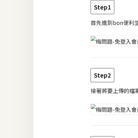
RWD 網頁
Step1
後端
首先進到bon便利
PHP
Docker
伺服器設定
資源
Step2
免費圖示
免費版型
接著將要上傳的檔
MAC
開箱