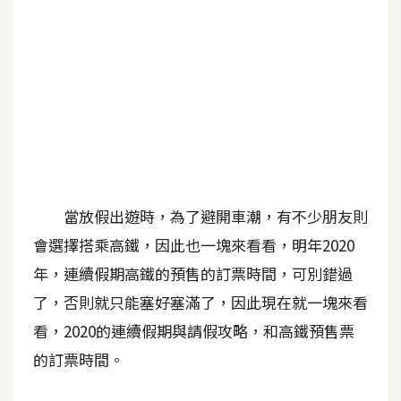
b
e
P
h
o
t
o
s
h
當放假出遊時，為了避開車潮，有不少朋友則
o
會選擇搭乘高鐵，因此也一塊來看看，明年2020
p
年，連續假期高鐵的預售的訂票時間，可別錯過
了，否則就只能塞好塞滿了，因此現在就一塊來看
I
l
看，2020的連續假期與請假攻略，和高鐵預售票
l
的訂票時間。
u
s