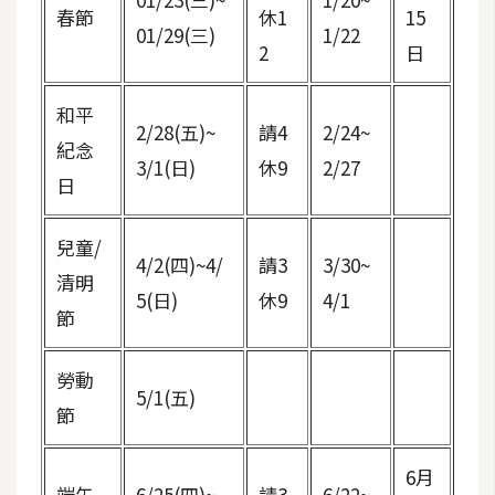
攝
春節
休1
15
01/29(三)
1/22
影
2
日
和平
手
2/28(五)~
請4
2/24~
機
紀念
3/1(日)
休9
2/27
攝
日
影
兒童/
4/2(四)~4/
請3
3/30~
器
清明
材
5(日)
休9
4/1
節
操
控
勞動
資
5/1(五)
源
節
免
6月
端午
6/25(四)~
請3
6/22~