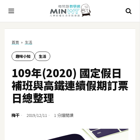
A
首頁
»
生活
I
趣味小知
生活
A
I
109年(2020) 國定假日
工
具
補班與高鐵連續假期訂票
C
日總整理
h
a
t
梅干
2019/12/11
1 分鐘閱讀
G
P
T