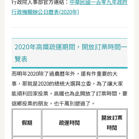
行政院人事部官方連結：
中華民國一百零九年政府
d
P
行政機關辦公日曆表(2020年)
r
e
s
s
安
2020年高鐵疏運期間，開放訂票時間一
裝
覽表
與
設
而明年2020除了過農曆年外，還有件重要的大
定
事，那就是2020的總統大選與立委，為了讓大家
能順利回家投票，高鐵也為此開放了訂票時間，要
外
掛
返鄉投票的朋友，也千萬別錯過了。
實
開放訂票
作
假期
疏運時間
時間
電
商