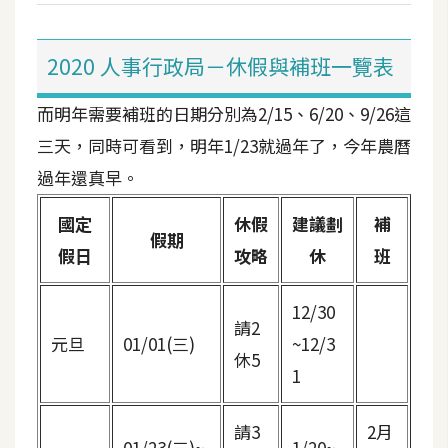
t
r
a
2020 人事行政局－休假與補班一覽表
t
o
而明年需要補班的日期分別為2/15、6/20、9/26這
r
三天，同時可看到，明年1/23就過年了，今年農曆
過年還真早。
去
國定
休假
建議劃
補
背
假期
與
假日
攻略
休
班
合
成
12/30
請2
攝
元旦
01/01(三)
~12/3
影
休5
1
商
請3
2月
品
01/23(三)~
1/20~