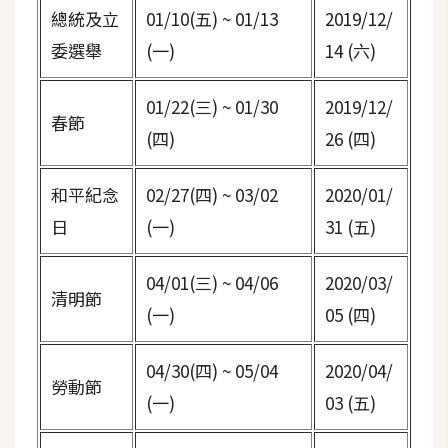
總統及立
01/10(五) ~ 01/13
2019/12/
W
委選舉
(一)
14 (六)
o
o
01/22(三) ~ 01/30
2019/12/
C
春節
o
(四)
26 (四)
m
m
和平紀念
02/27(四) ~ 03/02
2020/01/
e
日
(一)
31 (五)
r
c
e
04/01(三) ~ 04/06
2020/03/
清明節
(一)
05 (四)
金
04/30(四) ~ 05/04
2020/04/
流
勞動節
物
(一)
03 (五)
流