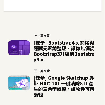
U
X
R
W
上一篇文章
D
[教學] Bootstrap4.x 網格與
網
隱藏元素總整理，讓你無痛從
頁
Bootstrap3升級到Bootstra
p4.x
後
端
下一篇文章
P
[教學] Google Sketchup 外
H
掛 FixIt 101 一鍵清除STL產
P
生的三角型線稿，讓物件可再
編輯
D