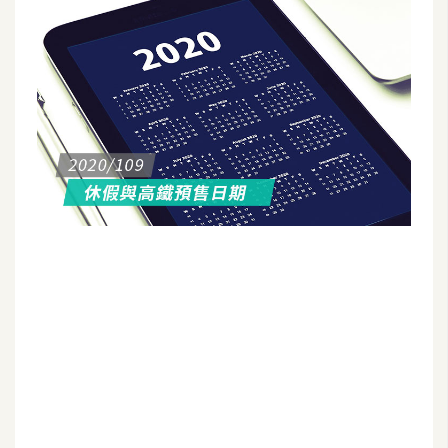
G
e
m
i
n
i
A
I
生
成
圖
片
影
片