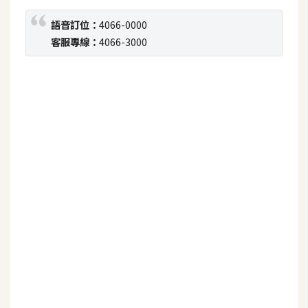
空
語音訂位：
4066-0000
間
客服專線：
4066-3000
網
頁
設
計
前
端
H
T
M
L
/
C