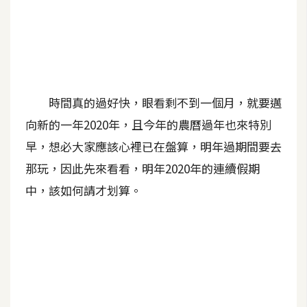
A
I
應
用
設
時間真的過好快，眼看剩不到一個月，就要邁
計
向新的一年2020年，且今年的農曆過年也來特別
早，想必大家應該心裡已在盤算，明年過期間要去
網
那玩，因此先來看看，明年2020年的連續假期
站
中，該如何請才划算。
影
像
A
d
o