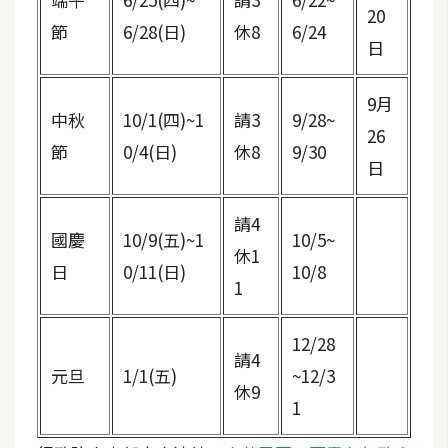
費
20
圖
節
6/28(日)
休8
6/24
日
庫
9月
中秋
10/1(四)~1
請3
9/28~
免
26
費
節
0/4(日)
休8
9/30
日
字
型
請4
國慶
10/9(五)~1
10/5~
休1
網
日
0/11(日)
10/8
1
站
架
12/28
設
請4
元旦
1/1(五)
~12/3
休9
W
1
o
r