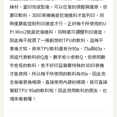
t
線材，當印完成型後，可以任意的擠壓與還原，但
r
要印軟料，3D印表機需是近端進料才能列印，同
a
t
時還要能控制列印速度才行，正好梅干所使用的U
o
P! Mini2就是近端進料，同時還可調整列印速度，
r
因此梅干就買了一捲創想的TPU的軟料，且梅干
事後才知，原來TPU軟料還有分95a、75a與65a，
去
而這代表軟料的Q度，數字愈小愈軟Q，但使用數
背
字愈低的軟料，愈不好印且需要特殊的3D印表機
與
合
才能使用，所以梅干所使用的軟料為95a，因此完
成
全無需更換噴頭，直接使用內建的噴頭，就可直接
攝
駕馭TPU 95a的軟料啦！因此想用軟料的朋友，也
影
塊來看看囉！
商
品