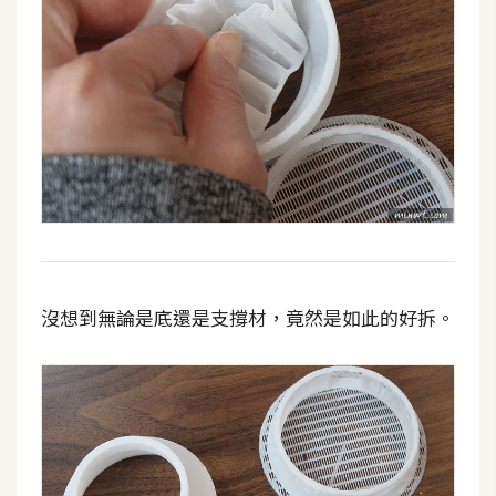
空
間
網
頁
設
計
前
端
沒想到無論是底還是支撐材，竟然是如此的好拆。
H
T
M
L
/
C