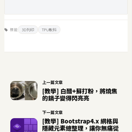
開
發
標籤
3D列印
TPU軟料
熱
門
文
章
全
上一篇文章
站
[教學] 白醋+蘇打粉，將燒焦
導
的鍋子變得閃亮亮
覽
下一篇文章
[教學] Bootstrap4.x 網格與
合
隱藏元素總整理，讓你無痛從