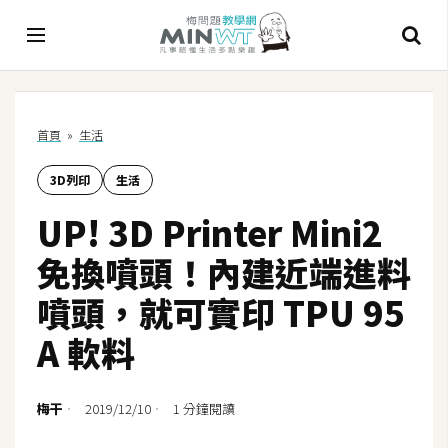
A
首頁
»
生活
I
3D列印
生活
A
I
UP! 3D Printer Mini2
工
具
免換噴頭！內建近端進料
C
噴頭，就可實印 TPU 95
h
A 軟料
a
t
G
梅干
2019/12/10
1 分鐘閱讀
P
T