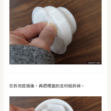
架
設
主
機
與
網
域
S
E
O
工
在拆完底板後，再把裡面的支材給拆掉。
具
免
費