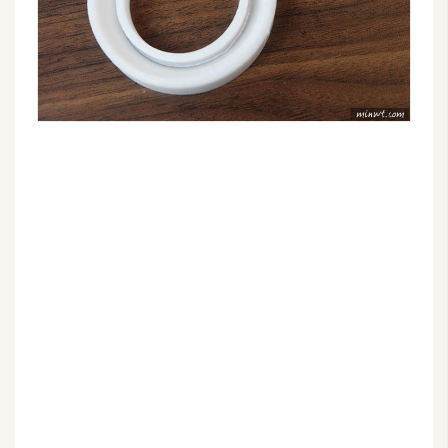
o
c
k
e
r
伺
服
器
設
定
資
源
免
費
圖