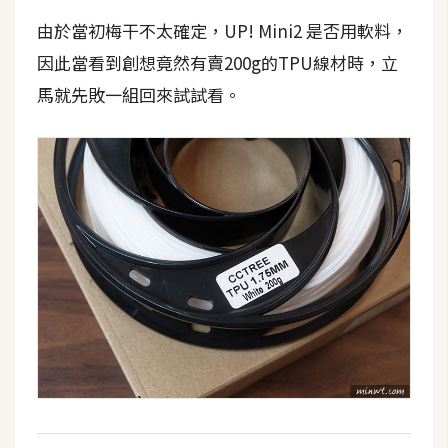
攝
由於當初梅干不太確定，UP! Mini2 是否用軟料，
影
因此當看到創想竟然有賣200g的TPU線材時，立
馬就先敗一組回來試試看。
手
機
攝
影
器
材
操
控
資
源
免