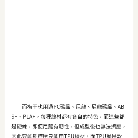
b
e
P
h
o
t
o
s
h
o
p
I
而梅干也用過PC碳纖、尼龍、尼龍碳纖、AB
l
S+、PLA+，每種線材都有各自的特色，而這些都
l
是硬線，即便尼龍有韌性，但成型後也無法擠壓，
u
s
因此要能夠擠壓只能用TPU線材，而TPU就是軟