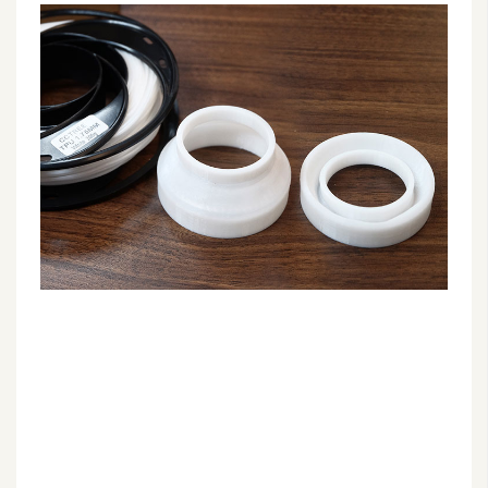
G
e
m
i
n
i
A
I
生
成
圖
片
影
片