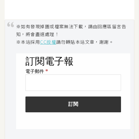
示
免
※如有發現掉圖或檔案無法下載，請由回應區留言告
費
知，將會盡速處理！
版
※本站採用
CC授權
請勿轉貼本站文章，謝謝。
型
M
A
C
開
箱
梅