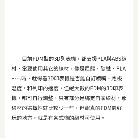
A
I
應
用
設
計
目前FDM型的3D列表機，都支援PLA與ABS線
材，當要使用其它的線材，像是尼龍、碳纖、PLA
網
+….時，就得看3D印表機是否能自訂噴嘴、底板
站
溫度，和列印的速度，但絕大數的FDM的3D印表
機，都可自行調整，只有部分是綁定自家線材，那
影
線材的選擇性就比較少一些，但說真的FDM最好
像
玩的地方，就是有各式樣的線材可使用。
A
d
o