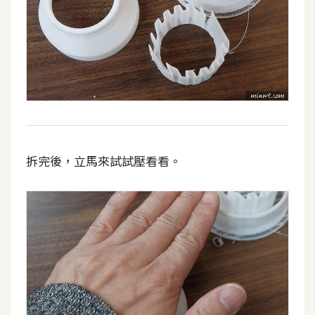
S
S
J
a
v
a
S
拆完後，立馬來試試壓看看。
c
r
i
p
t
U
I
/