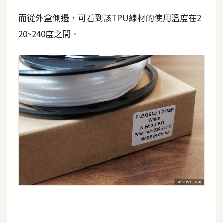
費
圖
而從外盒側邊，可看到該TPU線材的使用溫度在2
庫
20~240度之間。
免
費
字
型
網
站
架
設
W
o
r