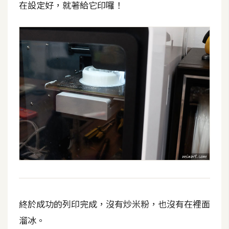
d
在設定好，就著給它印囉！
P
r
e
s
s
安
裝
與
設
定
外
掛
實
作
終於成功的列印完成，沒有炒米粉，也沒有在裡面
電
溜冰。
商