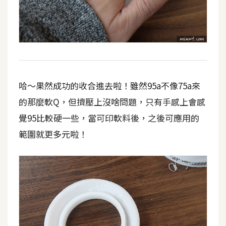
U
X
R
W
D
哈～果然成功的收合進去啦！雖然95a不像75a來
網
的那麼軟Q，但擠壓上沒啥問題，只有手感上會感
頁
覺95比較硬一些，當可印軟料後，之後可應用的
後
範圍就更多元啦！
端
P
H
P
D