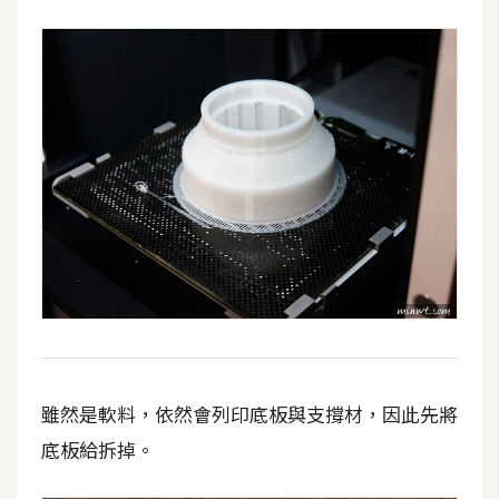
W
o
o
C
o
m
m
e
r
c
e
金
雖然是軟料，依然會列印底板與支撐材，因此先將
流
物
底板給拆掉。
流