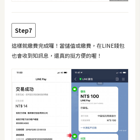
U
X
Step7
R
W
這樣就繳費完成囉！當儲值或繳費，在LINE錢包
D
也會收到知訊息，還真的挺方便的喔！
網
頁
後
端
P
H
P
D