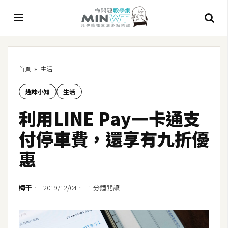
A
首頁
»
生活
I
趣味小知
生活
A
I
利用LINE Pay一卡通支
工
具
付停車費，還享有九折優
C
惠
h
a
t
梅干
2019/12/04
1 分鐘閱讀
G
P
T