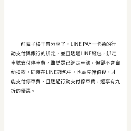
A
I
應
用
設
前陣子梅干曾分享了，LINE PAY一卡通的行
計
動支付與銀行的綁定，並且透過LINE錢包，綁定
車號支付停車費，雖然是已綁定車號，但卻不會自
網
動扣款，同時在LINE錢包中，也需先儲值後，才
站
能支付停車費，且透過行動支付停車費，還享有九
折的優惠。
影
像
A
d
o