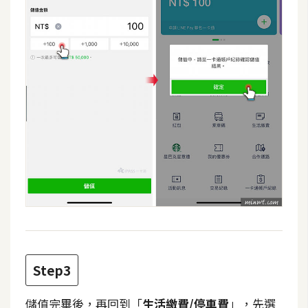
費
圖
庫
免
費
字
型
網
站
架
設
Step3
W
o
r
儲值完畢後，再回到「
生活繳費/
停車費
」，先選