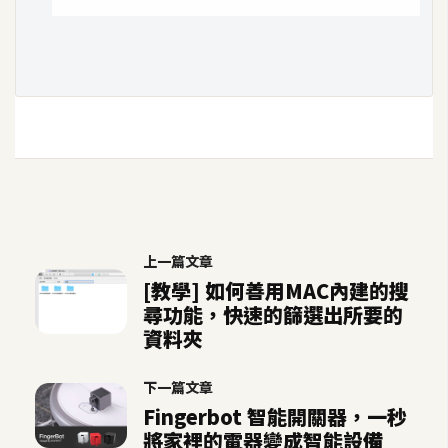
開
發
熱
門
文
章
上一篇文章
全
[教學] 如何善用MAC內建的搜
站
尋功能，快速的篩選出所要的
導
資料夾
覽
下一篇文章
Fingerbot 智能開關器，一秒
合
將家裡的電器變成智能設備