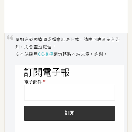
示
免
費
版
※如有發現掉圖或檔案無法下載，請由回應區留言告
型
知，將會盡速處理！
※本站採用
CC授權
請勿轉貼本站文章，謝謝。
M
A
C
開
箱
梅