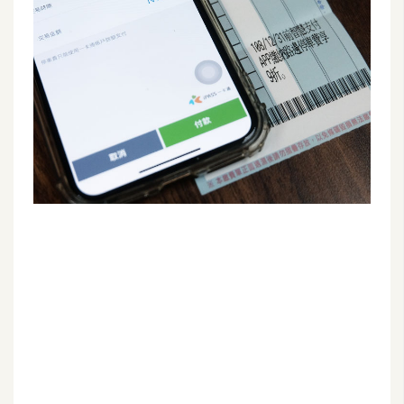
G
e
m
i
n
i
A
I
生
成
圖
片
影
片