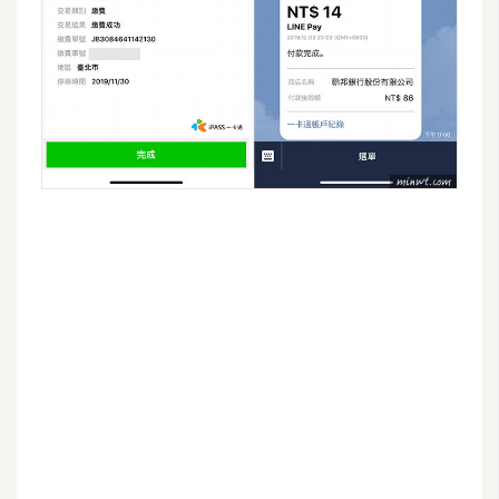
o
c
k
e
r
伺
服
器
設
定
資
源
免
費
圖