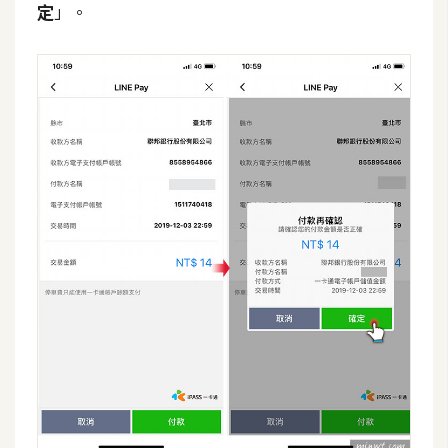
定
」。
S
S
J
a
v
a
S
c
r
i
p
t
U
I
/