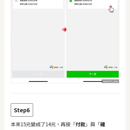
空
間
網
頁
設
計
前
端
H
T
M
Step6
L
/
本來15元變成了14元，再按「
付款
」與「
確
C