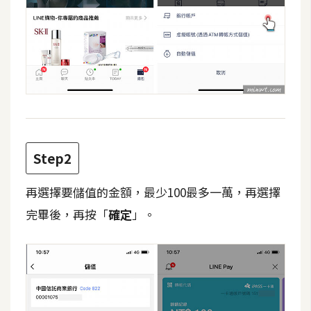
攝
影
手
機
攝
影
Step2
器
材
再選擇要儲值的金額，最少100最多一萬，再選擇
操
完畢後，再按「
確定
」。
控
資
源
免