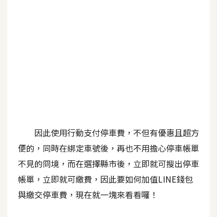
b
e
P
h
o
t
o
s
h
o
因此使用行動支付停車費，不但有優惠且超方
p
便的，同時在綁定車號後，再也不用擔心停車帳單
不見的冏境，而在選擇縣市後，立即就可搜出停車
I
l
帳單，立即就可繳費，因此要如何加值LINE錢包
l
與繳交停車費，現在就一塊來看看囉！
u
s