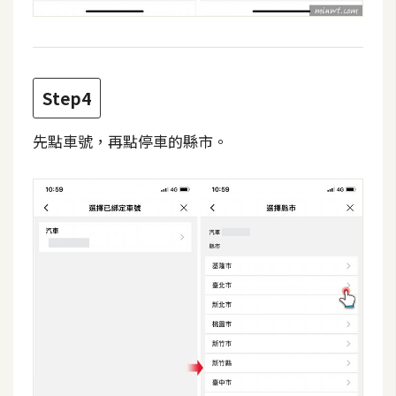
W
o
o
Step4
C
o
先點車號，再點停車的縣市。
m
m
e
r
c
e
金
流
物
流