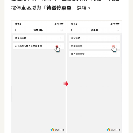
d
P
擇停車區域與「
待繳停車單
」選項。
r
e
s
s
安
裝
與
設
定
外
掛
實
作
電
商