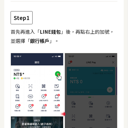
t
r
Step1
a
t
首先再進入「
LINE錢包
」後，再點右上的加號，
o
r
並選擇「
銀行帳戶
」。
去
背
與
合
成
攝
影
商
品