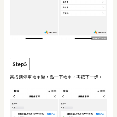
架
設
主
機
與
網
域
Step5
S
E
當找到停車帳單後，點一下帳單，再按下一步。
O
工
具
免
費