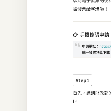
驗到電子發票的便
被發票給塞爆啦！
梅開發
熱門文章
手機條碼申請
全站導覽
申請網址：
https
統一發票兌獎下載
合作提案
Step1
首先，進到財政部
l。