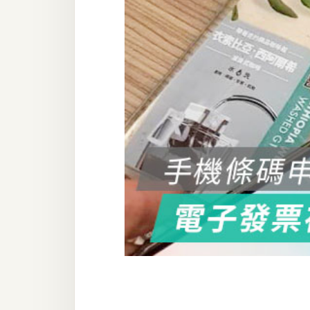
器材操控
資源
免費圖庫
免費字型
網站架設
WordPress
安裝與設定
外掛實作
電商
WooCommerce