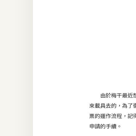
金流物流
架設
主機與網域
SEO 工具
免費空間
網頁設計
前端
由於梅干最近想將
HTML / CSS
來載具去的，為了
JavaScript
票的運作流程，記得
申請的手續。
UI / UX