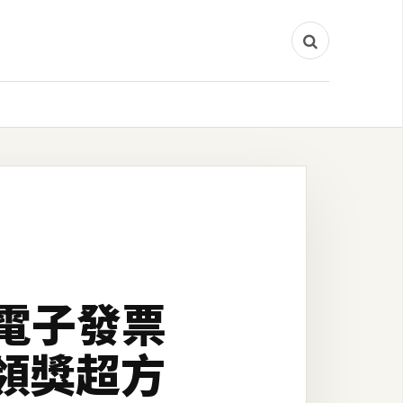
將電子發票
領獎超方