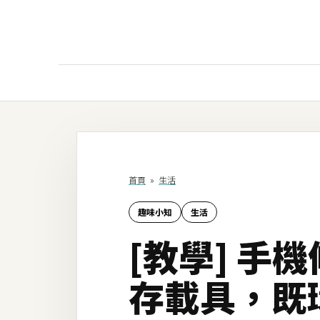
AI
AI工具
ChatGPT
首頁
»
生活
Gemini
趣味小知
生活
AI生成
[教學] 
圖片
影片
存載具，既
AI應用