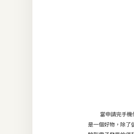
RWD 網頁
後端
PHP
Docker
伺服器設定
資源
免費圖示
免費版型
MAC
當申請完手機條碼
是一個好物，除了
開箱