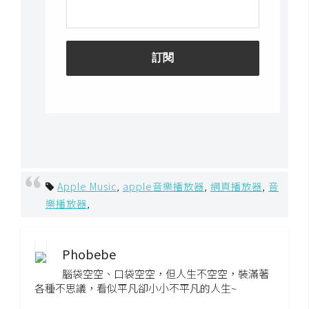
架
設
主
機
與
網
域
S
Apple Music
,
apple音樂播放器
,
網頁播放器
,
音
E
樂播放器
,
O
工
具
Phobebe
腦袋空空、口袋空空，但人生不空空，裝滿著
免
各種不思議，看似平凡卻小小不平凡的人生~
費