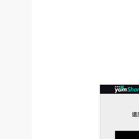
設計
網站
影像
Adobe
Photoshop
Illustrator
去背與合成
攝影
商品攝影
手機攝影