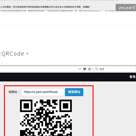
RCode。