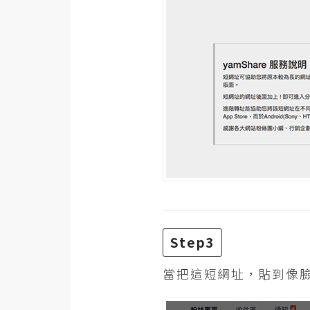
Step3
當把這短網址，貼到像