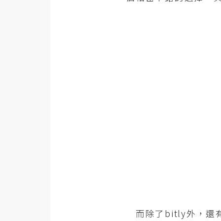
金流物流
架設
主機與網域
SEO 工具
免費空間
網頁設計
前端
HTML / CSS
JavaScript
UI / UX
而除了bitly外，還有像