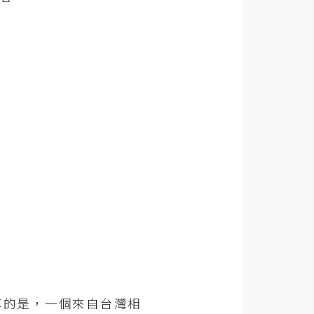
要分享的是，一個來自台灣相