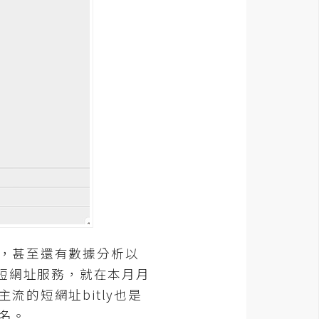
易，甚至還有數據分析以
的短網址服務，就在本月月
流的短網址bitly也是
域名。