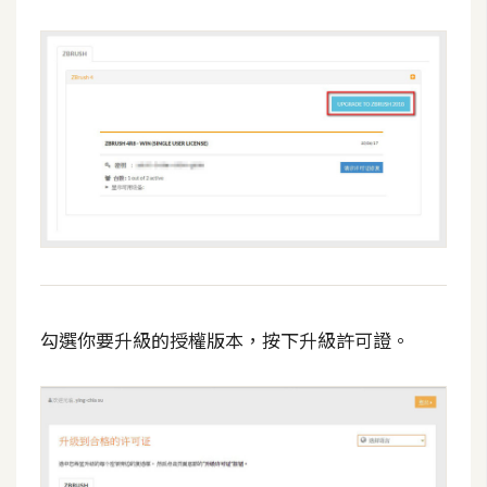
W
o
o
C
o
m
m
e
r
c
e
勾選你要升級的授權版本，按下升級許可證。
金
流
物
流