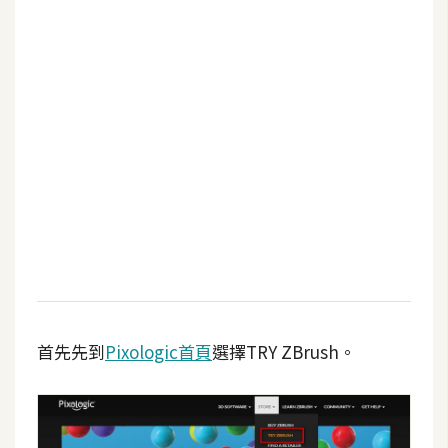
b
e
P
h
o
t
o
s
h
o
p
I
首先先到
Pixologic首頁
選擇TRY ZBrush。
l
l
u
s