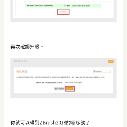
架
設
主
機
與
網
再次確認升級。
域
S
E
O
工
具
免
你就可以得到ZBrush2018的新序號了。
費