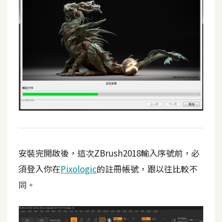
開
發
熱
門
文
章
全
站
安裝完開啟後，這次ZBrush2018輸入序號前，必
導
須登入你在
Pixologic
的註冊帳號，跟以往比較不
覽
同。
合