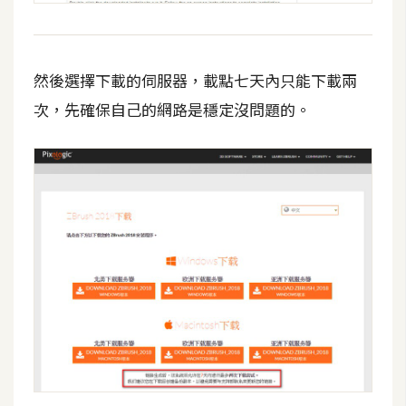
U
X
然後選擇下載的伺服器，載點七天內只能下載兩
R
次，先確保自己的網路是穩定沒問題的。
W
D
網
頁
後
端
P
H
P
D