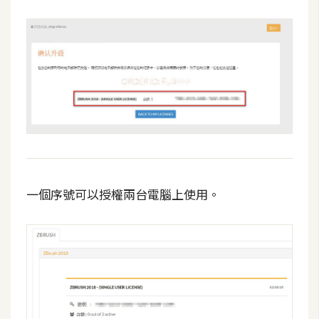
空
間
網
頁
設
計
前
端
一個序號可以授權兩台電腦上使用。
H
T
M
L
/
C