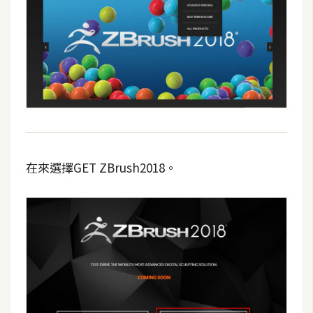
t
r
a
t
o
r
去
背
在來選擇GET ZBrush2018。
與
合
成
攝
影
商
品