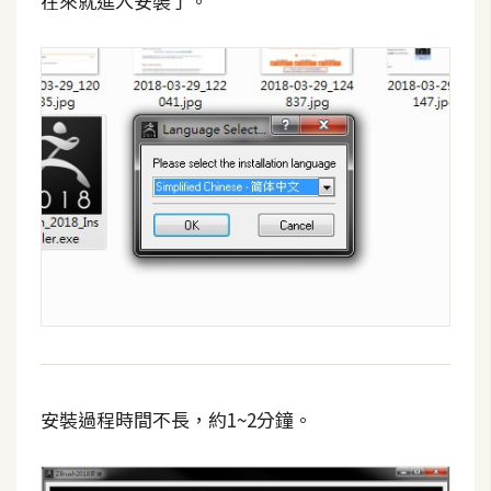
在來就進入安裝了。
示
免
費
版
型
M
A
C
開
箱
安裝過程時間不長，約1~2分鐘。
梅