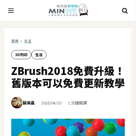
A
首頁
»
生活
I
3D列印
生活
A
I
ZBrush2018免費升級！
工
具
舊版本可以免費更新教學
C
h
蘇英嘉
2018/04/10
1 分鐘閱讀
a
t
G
P
T