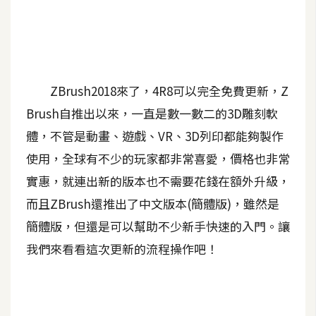
A
I
應
用
ZBrush2018來了，4R8可以完全免費更新，Z
設
Brush自推出以來，一直是數一數二的3D雕刻軟
計
體，不管是動畫、遊戲、VR、3D列印都能夠製作
使用，全球有不少的玩家都非常喜愛，價格也非常
網
站
實惠，就連出新的版本也不需要花錢在額外升級，
而且ZBrush還推出了中文版本(簡體版)，雖然是
簡體版，但還是可以幫助不少新手快速的入門。讓
影
我們來看看這次更新的流程操作吧！
像
A
d
o