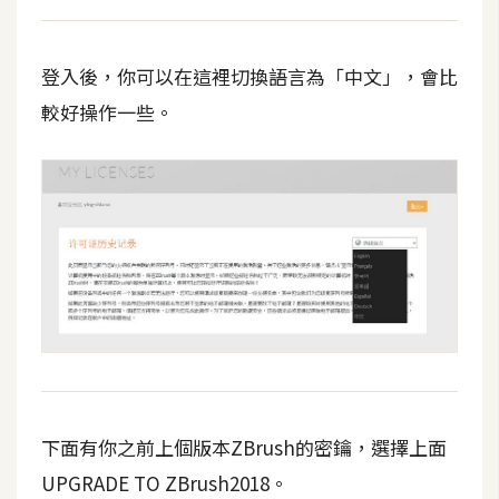
d
P
r
e
登入後，你可以在這裡切換語言為「中文」，會比
s
s
較好操作一些。
安
裝
與
設
定
外
掛
實
作
下面有你之前上個版本ZBrush的密鑰，選擇上面
電
UPGRADE TO ZBrush2018。
商