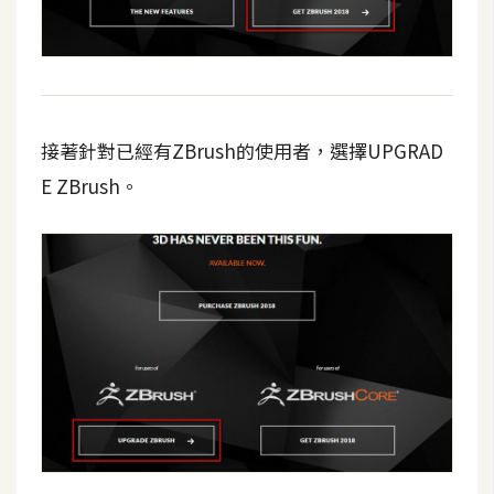
攝
影
手
機
接著針對已經有ZBrush的使用者，選擇UPGRAD
攝
E ZBrush。
影
器
材
操
控
資
源
免