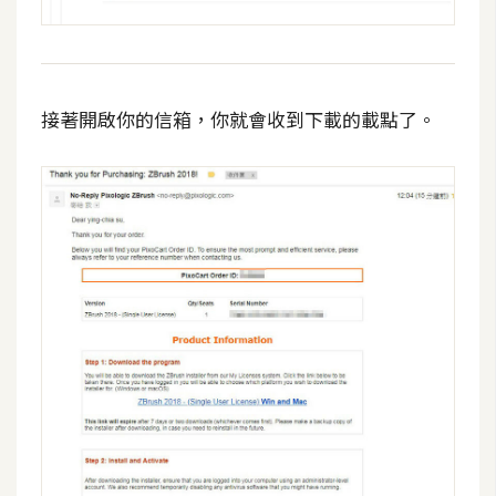
S
S
接著開啟你的信箱，你就會收到下載的載點了。
J
a
v
a
S
c
r
i
p
t
U
I
/