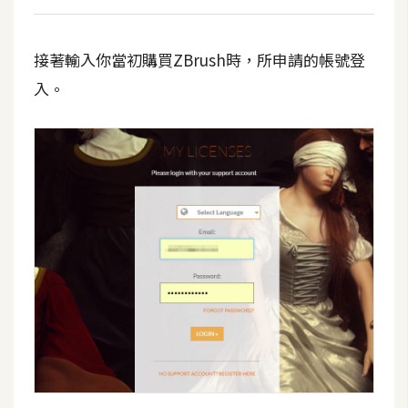
費
圖
庫
接著輸入你當初購買ZBrush時，所申請的帳號登
入。
免
費
字
型
網
站
架
設
W
o
r