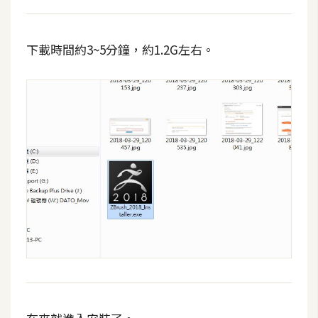
o
c
k
下載時間約3~5分鐘，約1.2G左右。
e
r
伺
服
器
設
定
資
源
免
費
圖