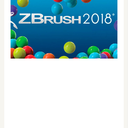
G
e
m
i
n
i
A
I
生
成
圖
片
影
片