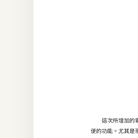
RWD 網頁
後端
PHP
Docker
伺服器設定
資源
免費圖示
免費版型
MAC
這次所增加的電子
便的功能。尤其是
開箱