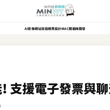
AI
影像
網站架設
網頁設計
MAC
開箱
梅開發
功能! 支援電子發票與
讀