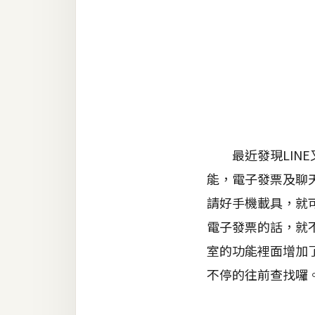
金流物流
架設
主機與網域
SEO 工具
免費空間
最近發現LINE
網頁設計
能，電子發票及聊天
請好手機載具，就可以
前端
電子發票的話，就
HTML / CSS
室的功能裡面增加
JavaScript
不停的往前查找囉
UI / UX