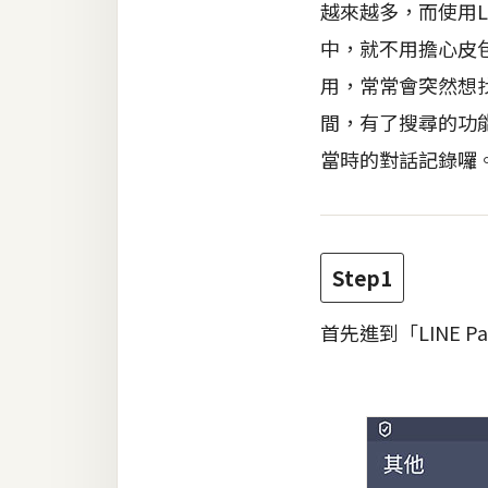
越來越多，而使用L
中，就不用擔心皮
梅開發
用，常常會突然想
間，有了搜尋的功
熱門文章
當時的對話記錄囉
全站導覽
合作提案
Step1
首先進到「LINE 