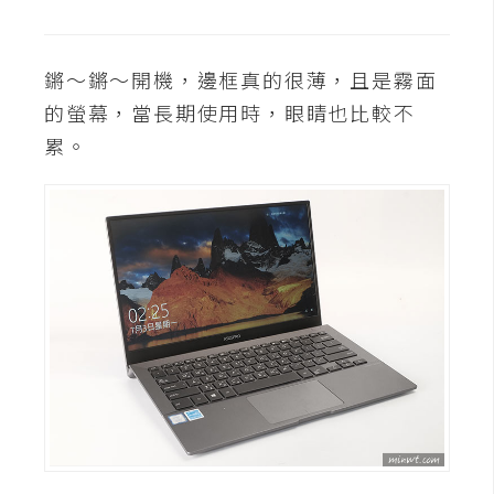
架
設
鏘～鏘～開機，邊框真的很薄，且是霧面
主
的螢幕，當長期使用時，眼睛也比較不
機
累。
與
網
域
S
E
O
工
具
免
費