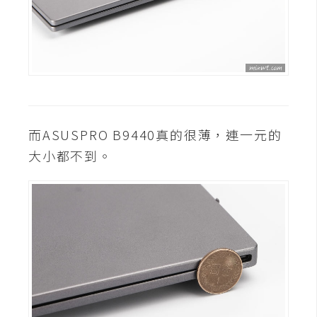
費
圖
庫
免
費
字
而ASUSPRO B9440真的很薄，連一元的
型
大小都不到。
網
站
架
設
W
o
r