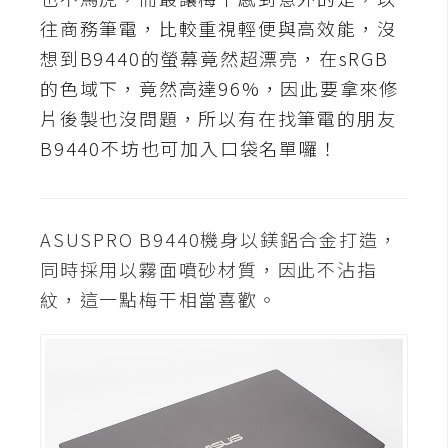
t
往商務筆電，比較重視輕便與高效能，沒
r
想到B9440的螢幕竟然超漂亮，在sRGB
a
t
的色域下，竟然高達96%，因此要拿來修
o
片後製也沒問題，所以有在找筆電的朋友
r
B9440不坊也可加入口袋名單囉！
去
背
ASUSPRO B9440機身以鎂鋁合金打造，
與
同時採用以霧面噴砂材質，因此不沾指
合
紋，這一點梅干相當喜歡。
成
攝
影
商
品