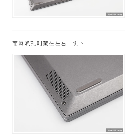
W
o
o
C
o
而喇叭孔則藏在左右二側。
m
m
e
r
c
e
金
流
物
流