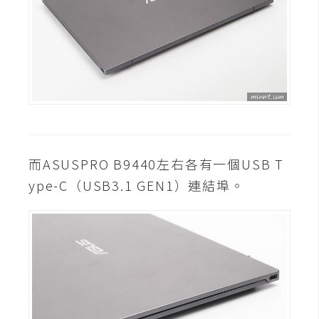
攝
影
手
機
攝
影
而ASUSPRO B9440左右各有一個USB T
器
ype-C（USB3.1 GEN1）連結埠。
材
操
控
資
源
免