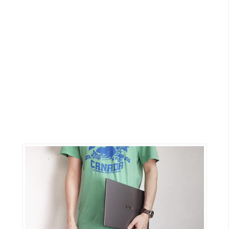
G
e
m
i
n
i
A
I
生
成
圖
片
影
片