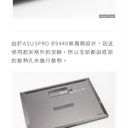
d
P
r
e
s
s
安
由於ASUSPRO B9440無風扇設計，因此
裝
使用起來格外的安靜，所以全部都由底部
與
的散熱孔來進行散熱。
設
定
外
掛
實
作
電
商