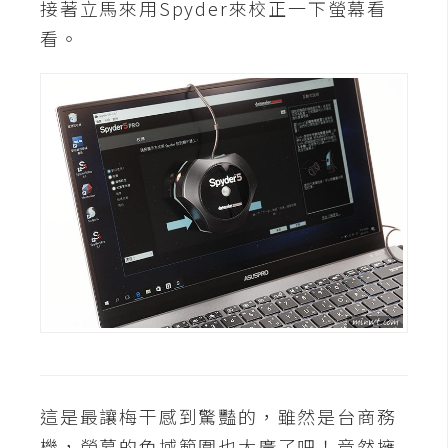
接著立馬來用Spyder來校正一下螢幕看
開
看。
發
熱
門
文
章
全
站
導
覽
這是最讓梅干感到驚豔的，雖然是台商務
合
機，螢幕的色域範圍也太廣了吧！竟然擁