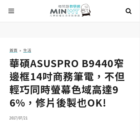
A
I
首頁
»
生活
華碩ASUSPRO B9440窄
A
I
工
邊框14吋商務筆電，不但
具
輕巧同時螢幕色域高達9
C
6%，修片後製也OK!
h
a
t
2017/07/21
G
P
T