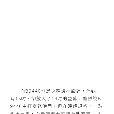
b
e
P
h
o
t
o
s
h
o
p
I
而B9440也是採窄邊框設計，外觀只
l
有13吋，卻放入了14吋的螢幕，雖然說B
l
u
9440主打商務使用，但在硬體規格上一點
s
也不馬虎，而最讓梅干感到意外的是，以