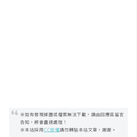
※如有發現掉圖或檔案無法下載，請由回應區留言
告知，將會盡速處理！
※本站採用
CC授權
請勿轉貼本站文章，謝謝。