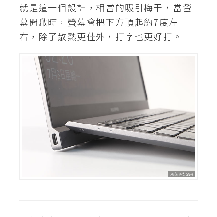
就是這一個設計，相當的吸引梅干，當螢
S
S
幕開啟時，螢幕會把下方頂起約7度左
右，除了散熱更佳外，打字也更好打。
J
a
v
a
S
c
r
i
p
t
U
I
/