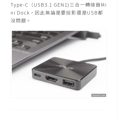
示
Type-C（USB3.1 GEN1)三合一轉接器Mi
ni Dock，因此無論是要投影還是USB都
沒問題。
免
費
版
型
M
A
C
開
箱
梅