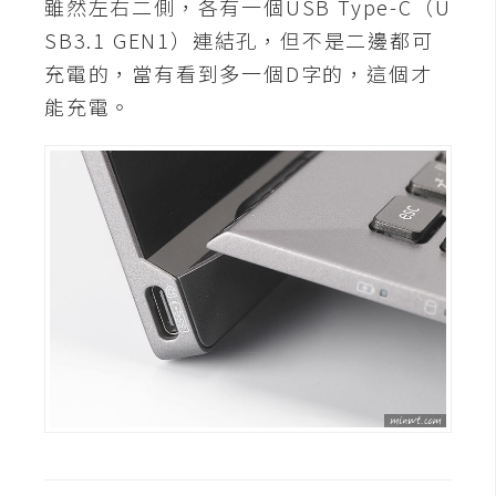
雖然左右二側，各有一個USB Type-C（U
U
SB3.1 GEN1）連結孔，但不是二邊都可
X
充電的，當有看到多一個D字的，這個才
能充電。
R
W
D
網
頁
後
端
P
H
P
D