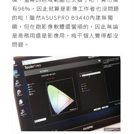
作
有96%，因此就算是影像工作者也沒問題
提
的啦！雖然ASUSPRO B9440內建無獨
案
顯，但在跑影像軟體還蠻順的，因此無論
是商務用還是影像用，梅干個人覺得都沒
問題。