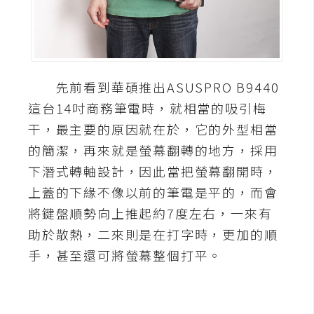
A
I
應
用
先前看到華碩推出ASUSPRO B9440
設
這台14吋商務筆電時，就相當的吸引梅
計
干，最主要的原因就在於，它的外型相當
的簡潔，再來就是螢幕翻轉的地方，採用
網
下潛式轉軸設計，因此當把螢幕翻開時，
站
上蓋的下緣不像以前的筆電是平的，而會
將鍵盤順勢向上推起約7度左右，一來有
影
助於散熱，二來則是在打字時，更加的順
像
手，甚至還可將螢幕整個打平。
A
d
o