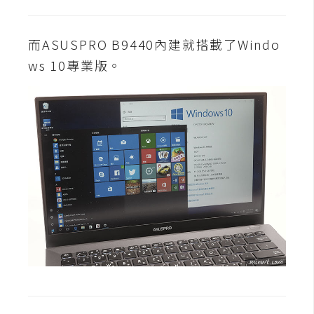
空
間
而ASUSPRO B9440內建就搭載了Windo
ws 10專業版。
網
頁
設
計
前
端
H
T
M
L
/
C