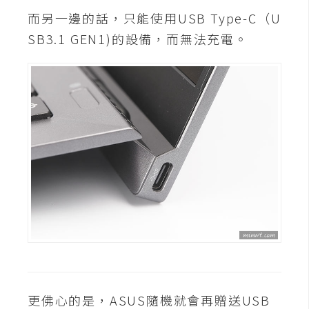
o
而另一邊的話，只能使用USB Type-C（U
c
SB3.1 GEN1)的設備，而無法充電。
k
e
r
伺
服
器
設
定
資
源
免
費
更佛心的是，ASUS隨機就會再贈送USB
圖