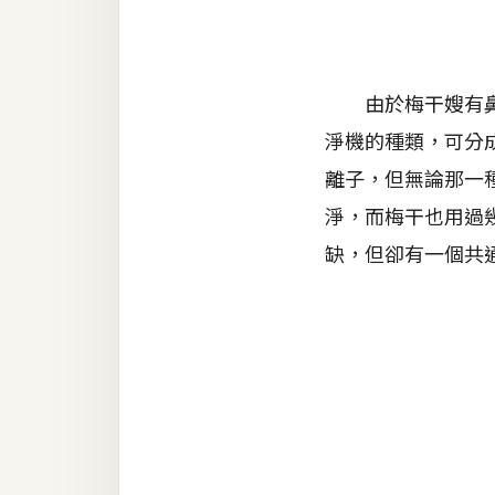
器材操控
資源
免費圖庫
由於梅干嫂有鼻子
淨機的種類，可分成
免費字型
離子，但無論那一
淨，而梅干也用過幾
網站架設
缺，但卻有一個共
WordPress
安裝與設定
外掛實作
電商
WooCommerce