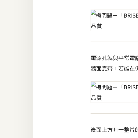
電源孔就與平常電
牆面靠齊，若能在
後面上方有一整片