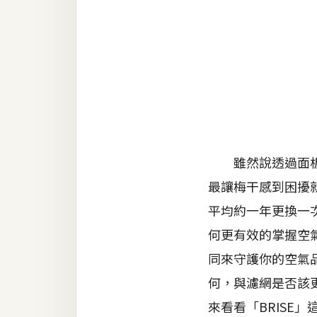
金流物流
架設
主機與網域
SEO 工具
免費空間
雖然說透過面板，
網頁設計
最讓梅干感到困擾
前端
平均約一年更換一
HTML / CSS
何更有效的掌握空氣
同來守護你的空氣
JavaScript
何，與濾網是否該
UI / UX
來看看「BRISE