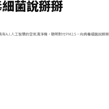
毒細菌說掰掰