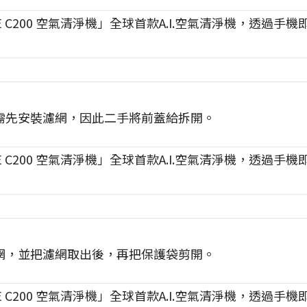
需先安裝濾網，因此二手將前蓋給拆開。
網，並把濾網取出後，再把保護袋剪開。