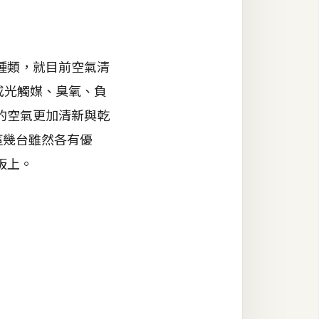
種類，就目前空氣清
或光觸媒、臭氧、負
的空氣更加清新與乾
而這幾台雖然各有優
板上。