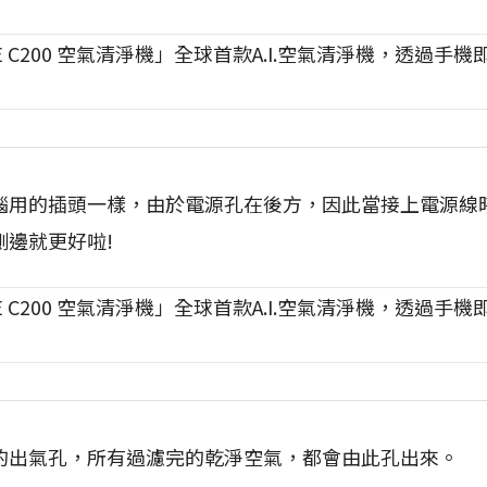
腦用的插頭一樣，由於電源孔在後方，因此當接上電源線
側邊就更好啦!
的出氣孔，所有過濾完的乾淨空氣，都會由此孔出來。