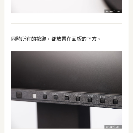
d
P
r
e
s
s
同時所有的按鍵，都放置在面板的下方。
安
裝
與
設
定
外
掛
實
作
電
商