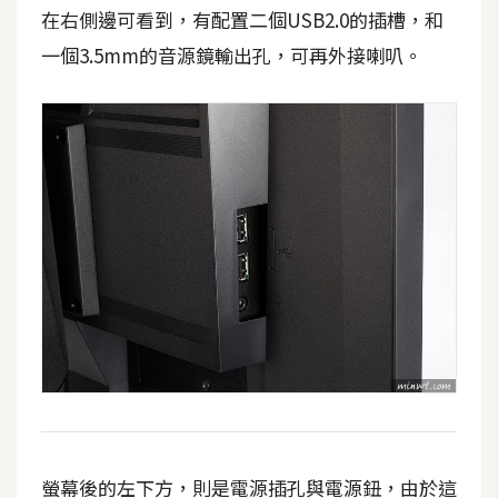
空
在右側邊可看到，有配置二個USB2.0的插槽，和
間
一個3.5mm的音源鏡輸出孔，可再外接喇叭。
網
頁
設
計
前
端
H
T
M
L
/
螢幕後的左下方，則是電源插孔與電源鈕，由於這
C