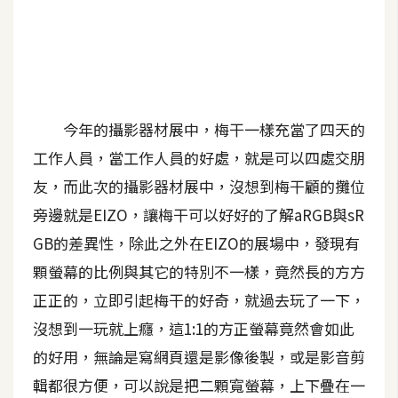
t
r
a
t
o
r
今年的攝影器材展中，梅干一樣充當了四天的
工作人員，當工作人員的好處，就是可以四處交朋
去
友，而此次的攝影器材展中，沒想到梅干顧的攤位
背
旁邊就是EIZO，讓梅干可以好好的了解aRGB與sR
與
GB的差異性，除此之外在EIZO的展場中，發現有
合
成
顆螢幕的比例與其它的特別不一樣，竟然長的方方
正正的，立即引起梅干的好奇，就過去玩了一下，
攝
影
沒想到一玩就上癮，這1:1的方正螢幕竟然會如此
的好用，無論是寫網頁還是影像後製，或是影音剪
商
輯都很方便，可以說是把二顆寬螢幕，上下疊在一
品