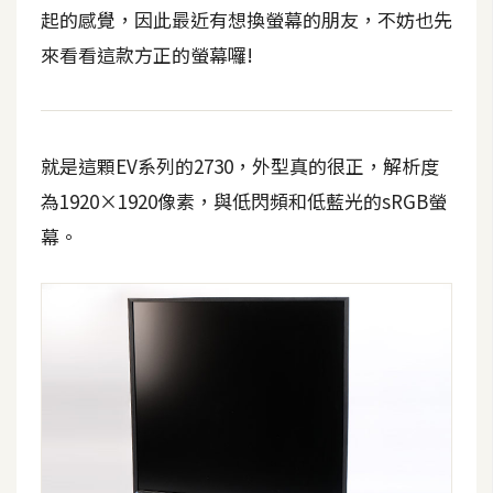
攝
起的感覺，因此最近有想換螢幕的朋友，不妨也先
影
來看看這款方正的螢幕囉!
手
機
就是這顆EV系列的2730，外型真的很正，解析度
攝
影
為1920×1920像素，與低閃頻和低藍光的sRGB螢
幕。
器
材
操
控
資
源
免