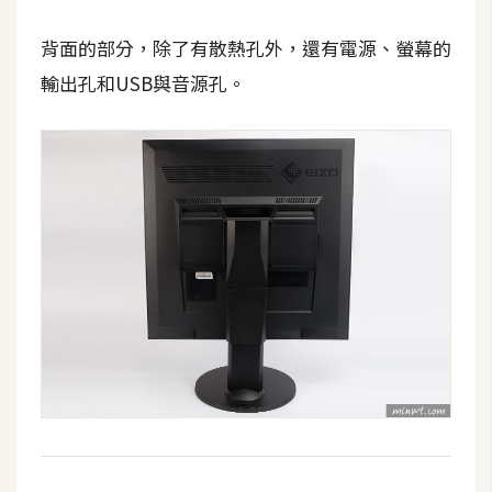
架
設
背面的部分，除了有散熱孔外，還有電源、螢幕的
輸出孔和USB與音源孔。
主
機
與
網
域
S
E
O
工
具
免
費