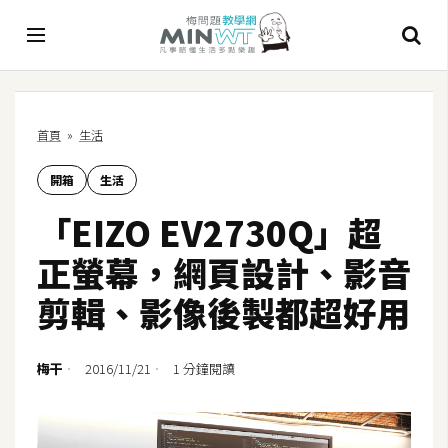
A
首頁
»
生活
I
開箱
生活
A
I
「EIZO EV2730Q」超
工
具
正螢幕，網頁設計、影音
C
剪輯、影像後製都超好用
h
a
t
梅干
2016/11/21
1 分鐘閱讀
G
P
T