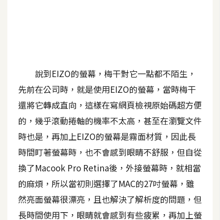
A
I
應
用
設
說到EIZO的螢幕，梅干對它一點都不陌生，
計
先前在公司時，就是使用EIZO的螢幕，當時梅干
還將它轉成直向，這樣在寫網頁檢視原始碼超方便
網
的，幾乎滾動捲軸的機率不太高，甚至在瀏覽文件
站
時也是，再加上EIZO的螢幕是霧面材質，因此長
時間盯著螢幕時，也不會感到眼睛不舒服，但自從
影
換了Macook Pro Retina後，外接螢幕時，就相當
像
的麻煩，所以當初則選擇了MAC的27吋螢幕，雖
然亮面螢幕很漂亮，且也解決了解析度的問題，但
A
d
長時間使用下，眼睛就會感到有些疲累，再加上螢
o