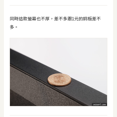
W
o
同時這款螢幕也不厚，差不多跟1元的銅板差不
o
多。
C
o
m
m
e
r
c
e
金
流
物
流