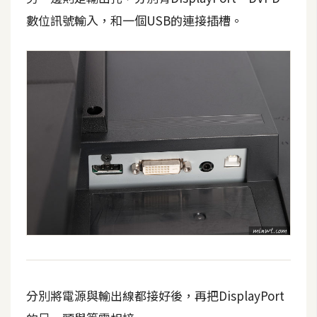
U
數位訊號輸入，和一個USB的連接插槽。
X
R
W
D
網
頁
後
端
P
H
P
分別將電源與輸出線都接好後，再把DisplayPort
D