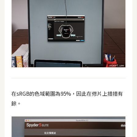
開
發
熱
門
文
章
全
站
在sRGB的色域範圍為95%，因此在修片上措措有
導
餘。
覽
合