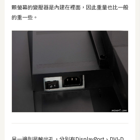
S
顆螢幕的變壓器是內建在裡面，因此重量也比一般
S
的重一些。
J
a
v
a
S
c
r
i
p
t
U
I
另一邊則是輸出孔，分別有DisplayPort、DVI-D
/