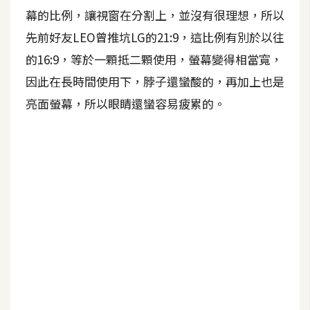
b
幕的比例，讓視窗在分割上，並沒有很理想，所以
e
先前好友LEO曾推坑LG的21:9，這比例有別於以往
P
的16:9，等於一顆抵二顆使用，螢幕變得相當寬，
h
因此在長時間使用下，脖子還蠻酸的，再加上也是
o
亮面螢幕，所以眼睛還蠻容易疲累的。
t
o
s
h
o
p
I
l
l
u
s