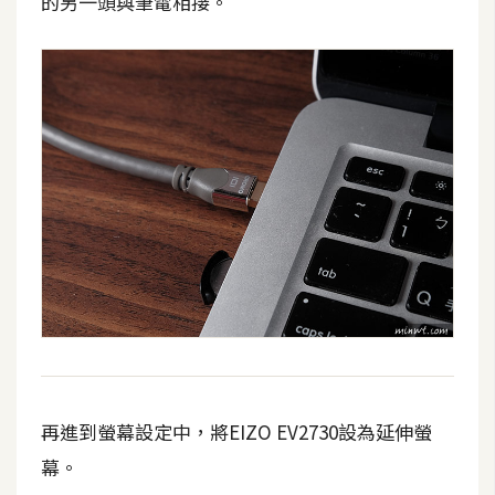
的另一頭與筆電相接。
o
c
k
e
r
伺
服
器
設
定
資
源
免
再進到螢幕設定中，將EIZO EV2730設為延伸螢
費
幕。
圖