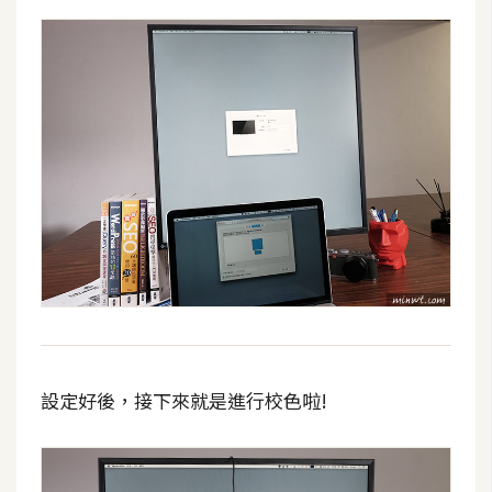
示
免
費
版
型
M
A
C
開
設定好後，接下來就是進行校色啦!
箱
梅