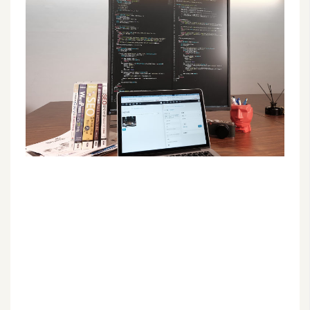
G
e
m
i
n
i
A
I
生
成
圖
片
影
片