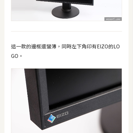
費
圖
庫
免
費
這一款的邊框還蠻薄，同時左下角印有EIZO的LO
字
GO。
型
網
站
架
設
W
o
r