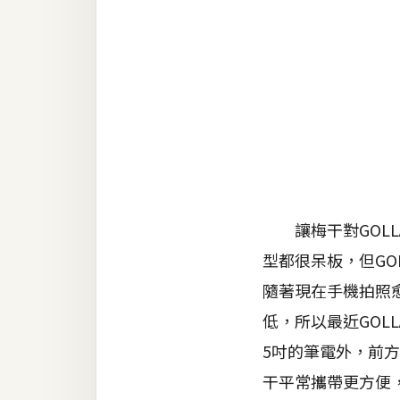
金流物流
架設
主機與網域
SEO 工具
免費空間
網頁設計
讓梅干對GOLL
型都很呆板，但G
前端
隨著現在手機拍照
HTML / CSS
低，所以最近GOL
JavaScript
5吋的筆電外，前方
UI / UX
干平常攜帶更方便