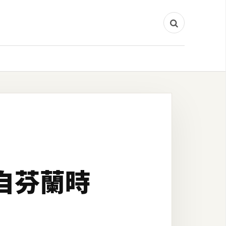
》來自芬蘭時