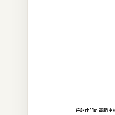
RWD 網頁
後端
PHP
Docker
伺服器設定
資源
免費圖示
免費版型
MAC
這款休閒的電腦後
開箱