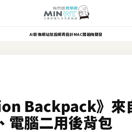
AI
影像
網站架設
網頁設計
MAC
開箱
梅開發
rion Backpack
、電腦二用後背包