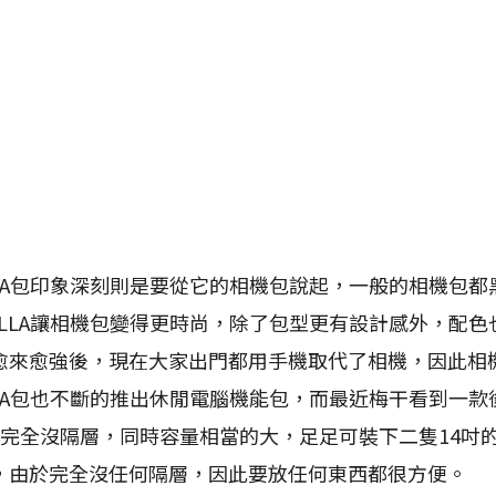
A包印象深刻則是要從它的相機包說起，一般的相機包都
OLLA讓相機包變得更時尚，除了包型更有設計感外，配色
愈來愈強後，現在大家出門都用手機取代了相機，因此相
LA包也不斷的推出休閒電腦機能包，而最近梅干看到一款
完全沒隔層，同時容量相當的大，足足可裝下二隻14吋的
，由於完全沒任何隔層，因此要放任何東西都很方便。