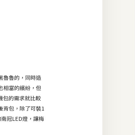
黑魯魯的，同時造
也相當的繽紛，但
機包的需求就比較
後背包，除了可裝1
南冠LED燈，讓梅