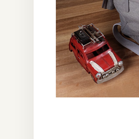
器材操控
資源
免費圖庫
免費字型
網站架設
WordPress
安裝與設定
外掛實作
電商
WooCommerce