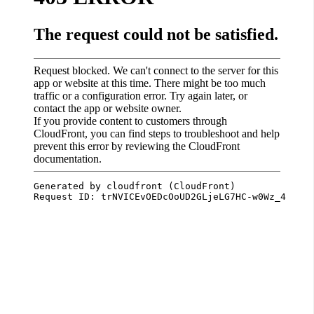
架
設
主
機
與
網
域
S
E
O
工
具
免
費