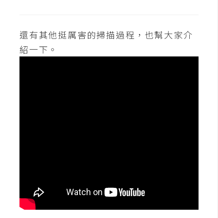
空
間
還有其他挺厲害的掃描過程，也幫大家介
紹一下。
網
頁
設
計
前
端
H
T
M
L
/
C