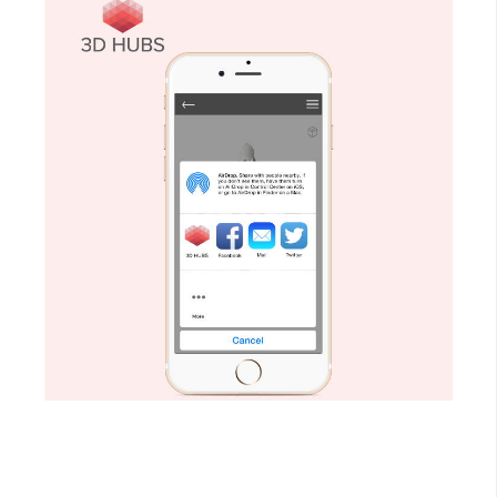
示
免
費
版
型
M
A
C
開
箱
梅