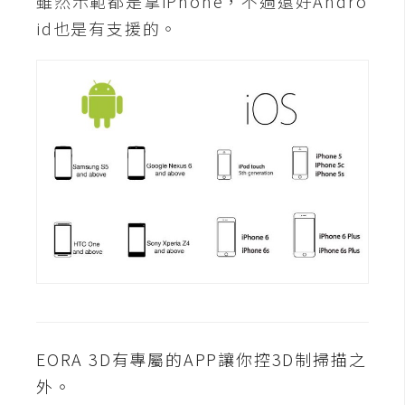
雖然示範都是拿iPhone，不過還好Andro
U
id也是有支援的。
X
R
W
D
網
頁
後
端
P
H
P
EORA 3D有專屬的APP讓你控3D制掃描之
外。
D