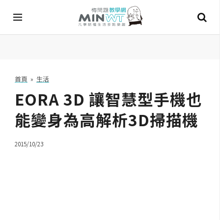
A
I
首頁
»
生活
EORA 3D 讓智慧型手機也
A
I
工
能變身為高解析3D掃描機
具
2015/10/23
C
h
a
t
G
P
T