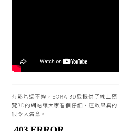
W
o
o
C
o
m
m
e
r
c
e
有影片還不夠，EORA 3D還提供了線上預
金
覽3D的網站讓大家看個仔細，這效果真的
流
很令人滿意。
物
流