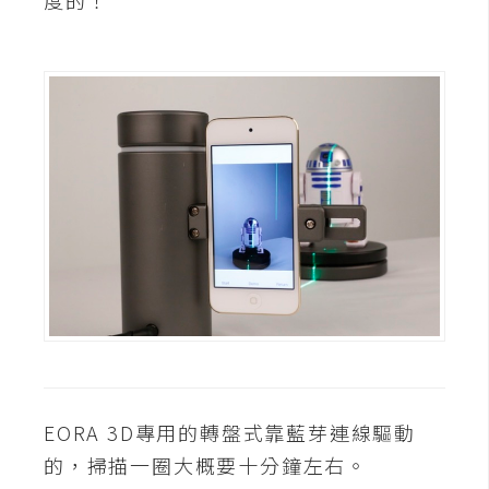
度的！
t
r
a
t
o
r
去
背
與
合
成
攝
影
EORA 3D專用的轉盤式靠藍芽連線驅動
商
的，掃描一圈大概要十分鐘左右。
品