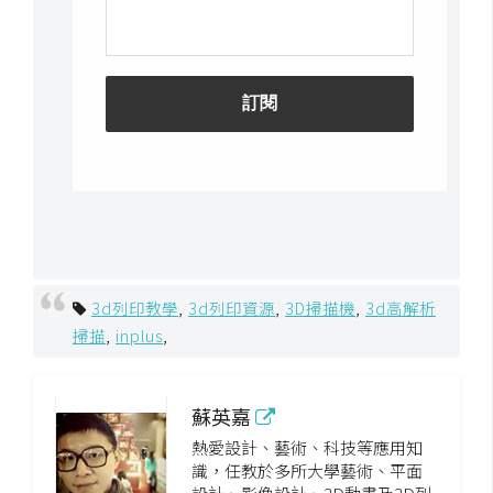
作
提
案
3d列印教學
,
3d列印資源
,
3D掃描機
,
3d高解析
掃描
,
inplus
,
蘇英嘉
熱愛設計、藝術、科技等應用知
識，任教於多所大學藝術、平面