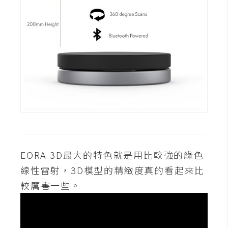
d
P
r
e
s
s
安
裝
與
設
定
EORA 3D最大的特色就是用比較強的綠色
外
掛
線性雷射，3D模型的精緻度真的看起來比
實
較厲害一些。
作
電
商