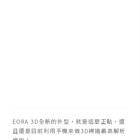
b
e
P
h
o
t
o
s
h
o
p
I
l
EORA 3D全新的外型，就是這麼正點，還
l
u
且還是目前利用手機來做3D掃描最高解析
s