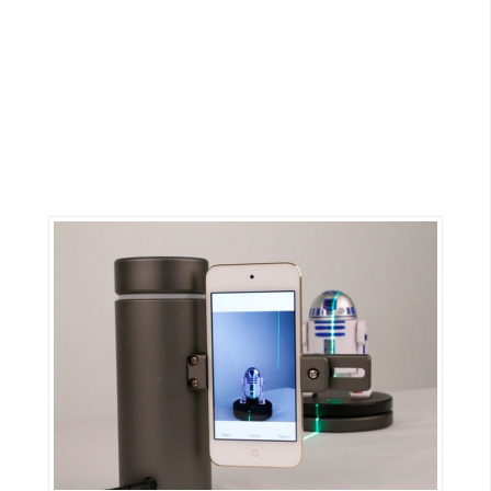
G
e
m
i
n
i
A
I
生
成
圖
片
影
片