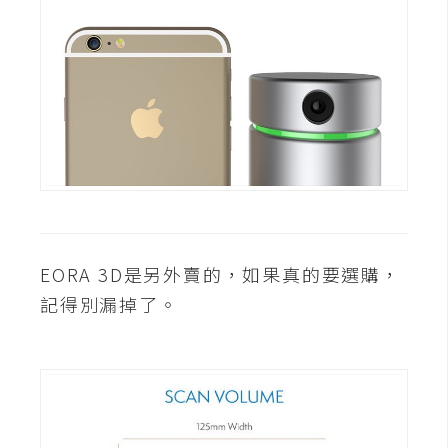
費
圖
庫
免
費
字
型
網
EORA 3D是另外賣的，如果真的要選購，
站
記得別漏掉了。
架
設
W
o
r