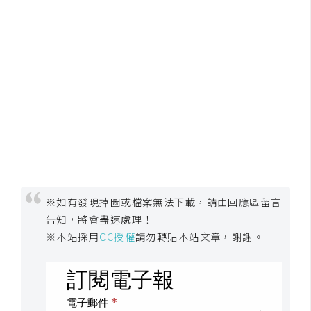
開
發
熱
門
文
章
全
※如有發現掉圖或檔案無法下載，請由回應區留言
站
告知，將會盡速處理！
導
※本站採用
CC授權
請勿轉貼本站文章，謝謝。
覽
合