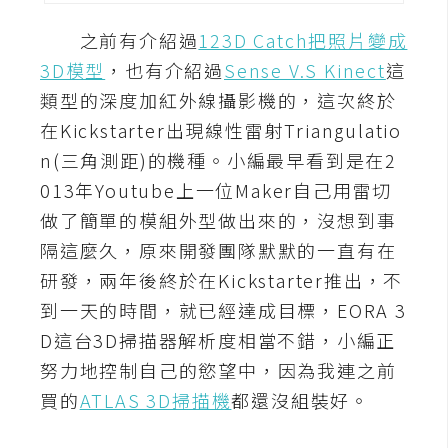
A
之前有介紹過
123D Catch把照片變成
I
應
3D模型
，也有介紹過
Sense V.S Kinect
這
用
類型的深度加紅外線攝影機的，這次終於
在Kickstarter出現線性雷射Triangulatio
設
n(三角測距)的機種。小編最早看到是在2
計
013年Youtube上一位Maker自己用雷切
做了簡單的模組外型做出來的，沒想到事
網
隔這麼久，原來開發團隊默默的一直有在
站
研發，兩年後終於在Kickstarter推出，不
到一天的時間，就已經達成目標，EORA 3
影
D這台3D掃描器解析度相當不錯，小編正
像
努力地控制自己的慾望中，因為我連之前
買的
ATLAS 3D掃描機
都還沒組裝好。
A
d
o