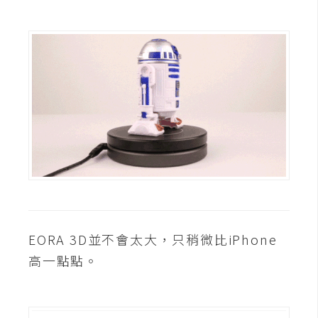
攝
影
手
機
攝
影
器
材
操
控
EORA 3D並不會太大，只稍微比iPhone
資
高一點點。
源
免