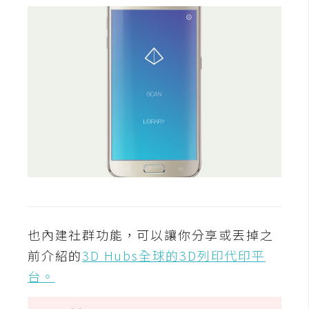
o
c
k
e
r
伺
服
器
設
定
資
源
也內建社群功能，可以讓你分享或丟掉之
前介紹的
3D Hubs全球的3D列印代印平
免
台。
費
圖