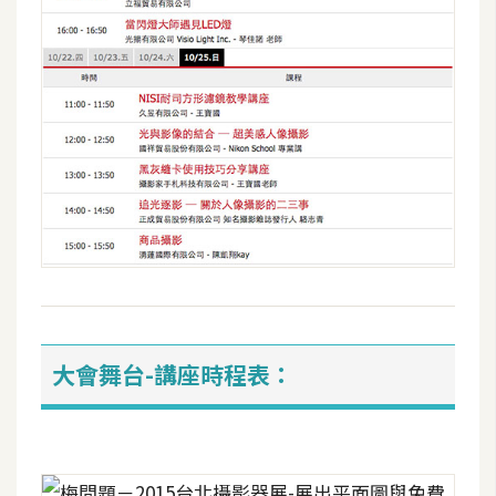
W
o
o
C
o
m
m
e
r
c
e
大會舞台-講座時程表：
金
流
物
流