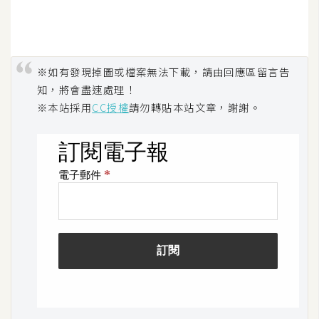
o
c
k
e
※如有發現掉圖或檔案無法下載，請由回應區留言告
r
知，將會盡速處理！
※本站採用
CC授權
請勿轉貼本站文章，謝謝。
伺
服
器
設
定
資
源
免
費
圖