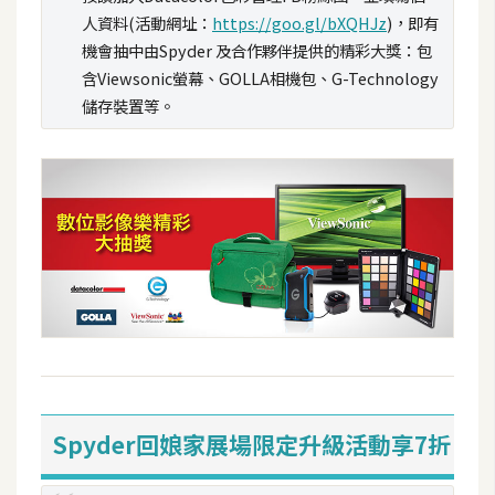
S
人資料(活動網址：
https://goo.gl/bXQHJz
)，即有
S
機會抽中由Spyder 及合作夥伴提供的精彩大獎：包
含Viewsonic螢幕、GOLLA相機包、G-Technology
儲存裝置等。
J
a
v
a
S
c
r
i
p
t
U
Spyder回娘家展場限定升級活動享7折
I
/