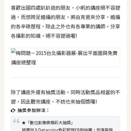
空
喜歡出國四處趴趴造的朋友，小帆的講座絕不容錯
間
過，而想跨足婚攝的朋友，將由克爸來分享，婚攝
的各辛碌歷程，除此之外也有各專業的講師，分享
網
各攝影的知識，絕不容錯過喔!
頁
設
計
前
端
除了講座外還有抽獎活動，同時活動獎品相當的不
H
錯，因此聽完講座，不妨也來抽個獎囉!
T
M
抽獎參加辦法：
L
★「數位影像樂精彩大抽獎」
/
C
按讚加入Datacolor色彩管理FB粉絲團，並填寫個