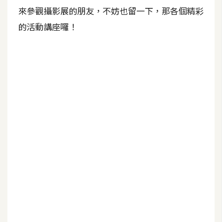
b
來參觀攝影展的朋友，不妨也留一下，那各個精彩
e
的活動講座囉！
P
h
o
t
o
s
h
o
p
I
l
l
u
s