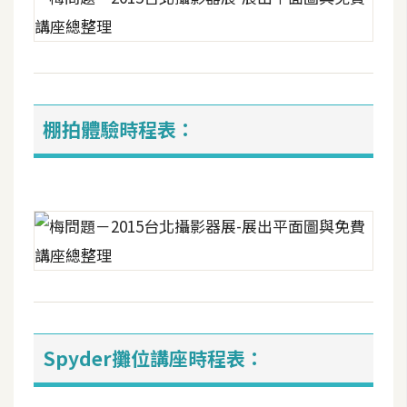
架
設
主
機
與
棚拍體驗時程表：
網
域
S
E
O
工
具
Spyder攤位講座時程表：
免
費