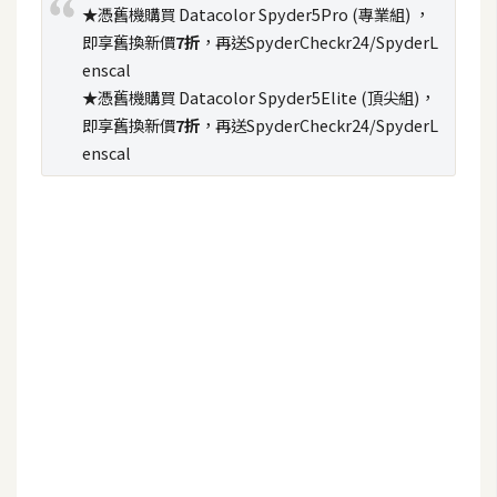
★憑舊機購買 Datacolor Spyder5Pro (專業組) ，
U
即享舊換新價
7折
，再送SpyderCheckr24/SpyderL
X
enscal
★憑舊機購買 Datacolor Spyder5Elite (頂尖組)，
即享舊換新價
7折
，再送SpyderCheckr24/SpyderL
R
enscal
W
D
網
頁
後
端
P
H
P
D