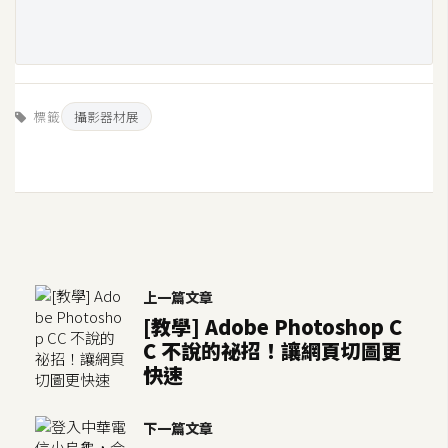
示
免
費
標籤
攝影器材展
版
型
M
A
C
上一篇文章
[教學] Adobe Photoshop C
C 不說的祕招！讓網頁切圖更
開
快速
箱
下一篇文章
梅