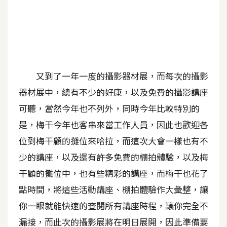
A
I
應
用
設
又到了一年一度的攝影器材展，而每次的攝影
計
器材展中，總有不少的好康，以及免費的攝影講座
可聽，當然今年也不列外，同時今年比較特別的
網
是，梅干今年也客串來當工作人員，因此也歡迎各
站
位到梅干顧的攤位來哈拉，而這次大會一樣也有不
少的講座，以及還有許多免費的棚拍體驗，以及梅
影
干顧的攤位中，也有些精彩的講座，而梅干也花了
像
點時間，將這些活動講座、棚拍體驗作大彙整，讓
你一眼就能快速的查閱所有講座時程，讓你完全不
A
d
漏接，而此次的攝影展將在明日展開，因此準備要
o