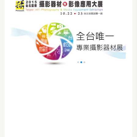
G
e
m
i
n
i
A
I
生
成
圖
片
影
片