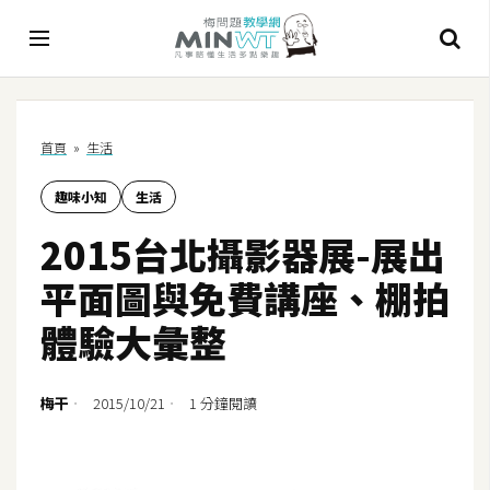
A
首頁
»
生活
I
趣味小知
生活
A
I
2015台北攝影器展-展出
工
具
平面圖與免費講座、棚拍
C
體驗大彙整
h
a
t
梅干
2015/10/21
1 分鐘閱讀
G
P
T