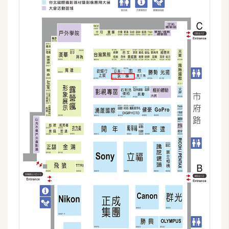
攝
影
手
機
攝
影
器
材
操
控
資
源
免