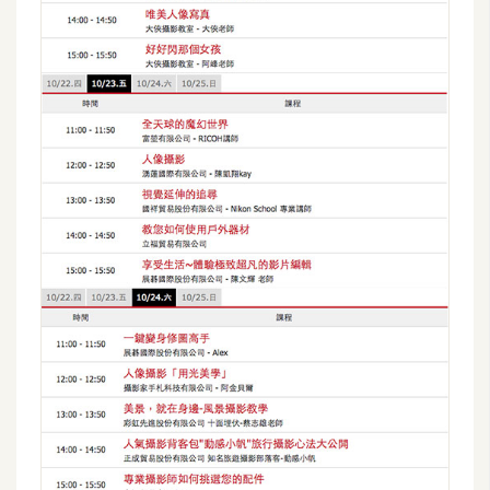
d
P
r
e
s
s
安
裝
與
設
定
外
掛
實
作
電
商