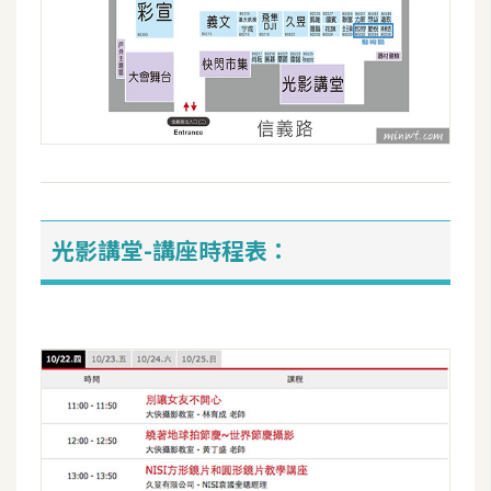
費
圖
庫
免
費
字
型
光影講堂-講座時程表：
網
站
架
設
W
o
r