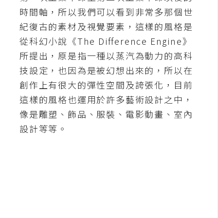
b
時間軸，所以我們可以看到非常多那個世
e
紀復古的素材及視覺要素，這樣的風格是
P
從科幻小說《The Difference Engine》
h
所提出，原是指一種以蒸汽為動力的高科
o
技設定，也因為是被幻想出來的，所以在
t
創作上有很大的彈性空間及誇張化，目前
o
s
這樣的風格也運用於許多藝術設計之中，
h
像是雕塑、飾品、服裝、電影動畫、室內
o
設計等等。
p
I
l
l
u
s