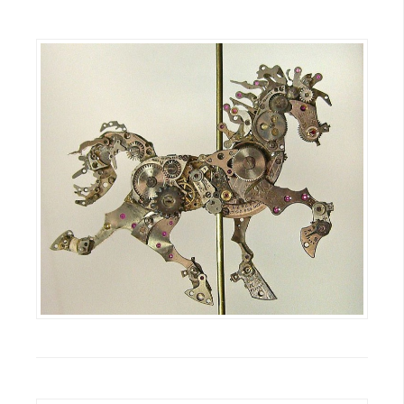
開
發
熱
門
文
章
全
站
導
覽
合