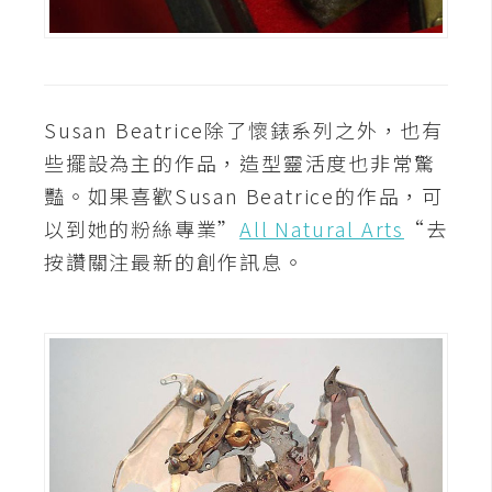
U
X
R
Susan Beatrice除了懷錶系列之外，也有
W
些擺設為主的作品，造型靈活度也非常驚
D
豔。如果喜歡Susan Beatrice的作品，可
網
以到她的粉絲專業”
All Natural Arts
“去
頁
按讚關注最新的創作訊息。
後
端
P
H
P
D