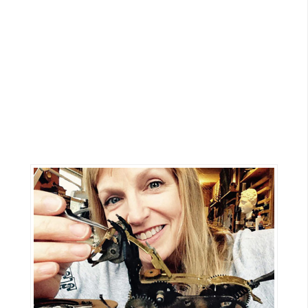
G
e
m
i
n
i
A
I
生
成
圖
片
影
片