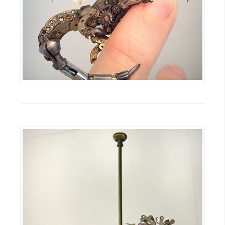
o
c
k
e
r
伺
服
器
設
定
資
源
免
費
圖