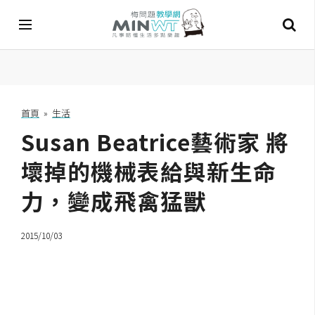
A
I
首頁
»
生活
Susan Beatrice藝術家 將
A
I
工
壞掉的機械表給與新生命
具
力，變成飛禽猛獸
C
h
2015/10/03
a
t
G
P
T