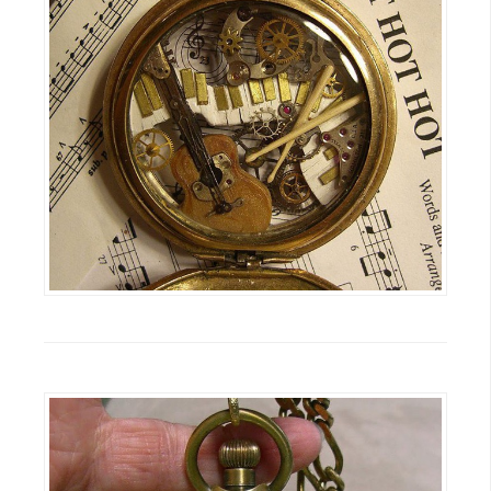
費
圖
庫
免
費
字
型
網
站
架
設
W
o
r