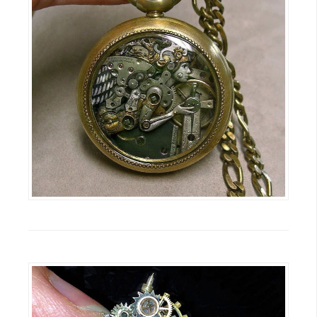
d
P
r
e
s
s
安
裝
與
設
定
外
掛
實
作
電
商