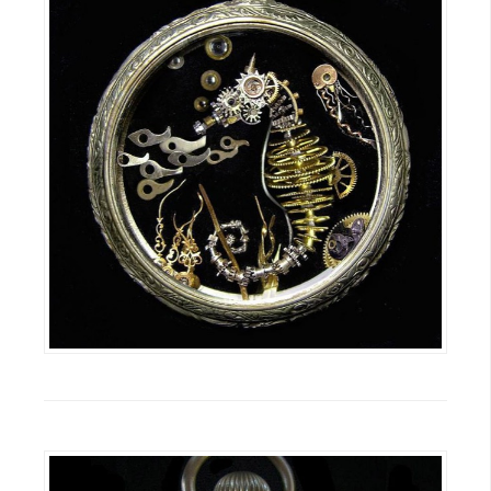
架
設
主
機
與
網
域
S
E
O
工
具
免
費