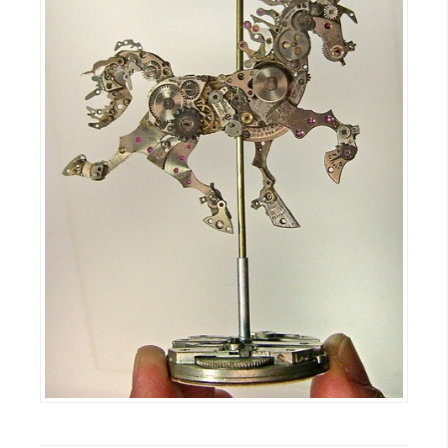
示
免
費
版
型
M
A
C
開
箱
梅