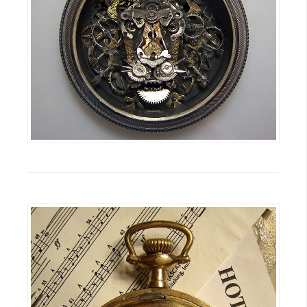
攝
影
手
機
攝
影
器
材
操
控
資
源
免