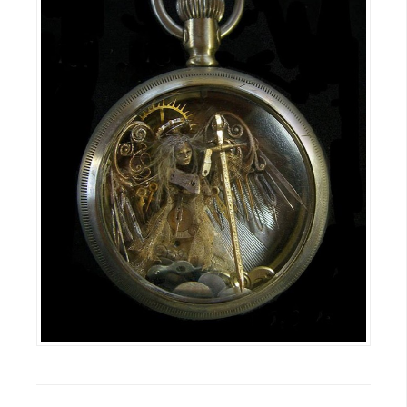
空
間
網
頁
設
計
前
端
H
T
M
L
/
C