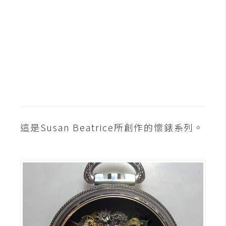
t
r
a
t
o
r
去
背
這是Susan Beatrice所創作的懷錶系列。
與
合
成
攝
影
商
品