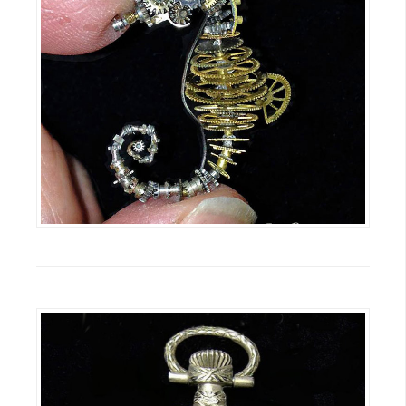
W
o
o
C
o
m
m
e
r
c
e
金
流
物
流