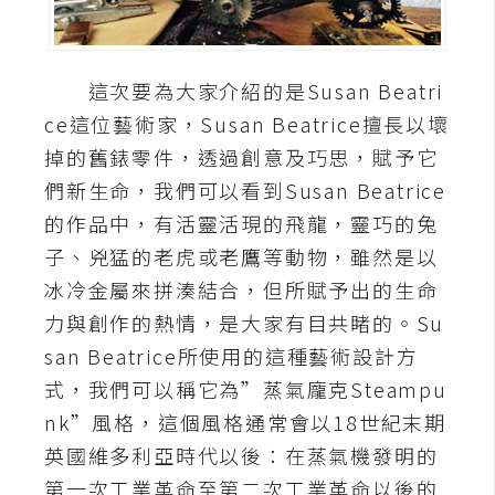
A
I
應
這次要為大家介紹的是Susan Beatri
用
ce這位藝術家，Susan Beatrice擅長以壞
設
掉的舊錶零件，透過創意及巧思，賦予它
計
們新生命，我們可以看到Susan Beatrice
的作品中，有活靈活現的飛龍，靈巧的兔
網
子、兇猛的老虎或老鷹等動物，雖然是以
站
冰冷金屬來拼湊結合，但所賦予出的生命
力與創作的熱情，是大家有目共睹的。Su
san Beatrice所使用的這種藝術設計方
影
式，我們可以稱它為”蒸氣龐克Steampu
像
nk”風格，這個風格通常會以18世紀末期
A
英國維多利亞時代以後：在蒸氣機發明的
d
第一次工業革命至第二次工業革命以後的
o