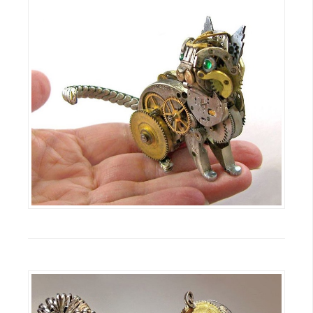
作
提
案