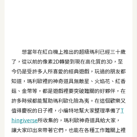
A
I
應
用
設
計
想當年在紅白機上推出的超級瑪利已經三十歲
了，從以前的像素2D轉變到現在高化質的3D，至
網
今仍是受許多人所喜愛的經典遊戲，玩過的朋友都
站
知道，瑪利歐裡的神奇道具無敵星、火焰花、紅香
菇、金幣等，都是遊戲裡要突破難關的好夥伴，在
許多時候都能幫助瑪利歐化險為夷。在這個歡樂又
影
像
值得慶祝的日子裡，小編特地幫大家整理準備了
T
hingiverse
所收集的，瑪利歐神奇道具給大家，
A
讓大家印出來帶著它們，也能在各種工作難關上裡
d
o