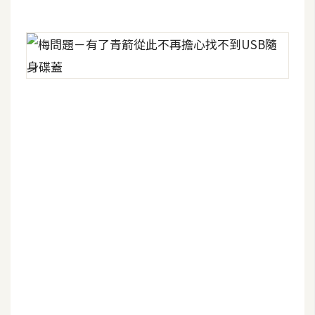
開
發
熱
門
文
章
全
站
導
覽
合