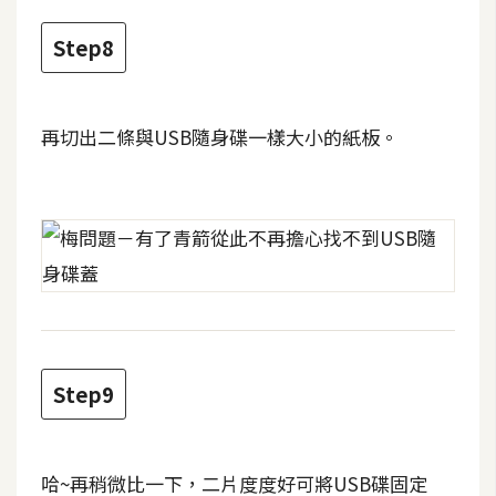
架
設
Step8
主
機
再切出二條與USB隨身碟一樣大小的紙板。
與
網
域
S
E
O
工
具
Step9
免
哈~再稍微比一下，二片度度好可將USB碟固定
費