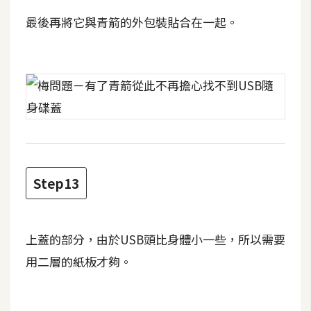
U
最後再將它與青箭的外包裝貼合在一起。
X
R
W
D
網
頁
後
Step13
端
P
上蓋的部分，由於USB頭比身體小一些，所以需要
H
P
用二層的紙板才夠。
D