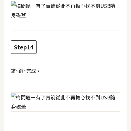
o
c
k
e
r
Step14
伺
服
器
鏘~鏘~完成。
設
定
資
源
免
費
圖