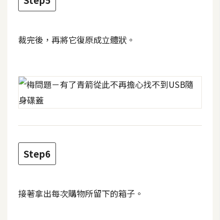
d
P
r
e
s
裁完後，再將它復原成立體狀。
s
安
裝
與
設
定
外
Step6
掛
實
作
接著拿出每次購物所留下的箱子。
電
商