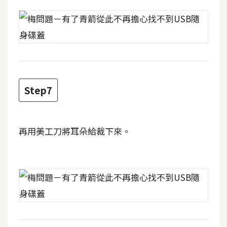
W
o
o
C
o
m
Step7
m
e
r
c
再用美工刀將耳朵給裁下來。
e
金
流
物
流