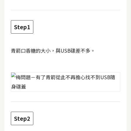
t
r
a
t
Step1
o
r
青箭口香糖的大小，與USB碟差不多。
去
背
與
合
成
攝
影
Step2
商
品