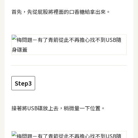
攝
影
首先，先從屁股將裡面的口香糖給拿出來。
手
機
攝
影
器
材
Step3
操
控
接著將USB碟放上去，稍微量一下位置。
資
源
免