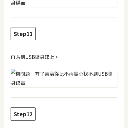
S
S
J
Step11
a
v
a
再貼到USB隨身碟上。
S
c
r
i
p
t
Step12
U
I
/