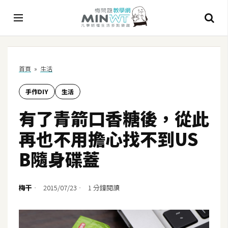
A
首頁
»
生活
I
手作DIY
生活
A
I
有了青箭口香糖後，從此
工
具
再也不用擔心找不到US
C
B隨身碟蓋
h
a
t
梅干
2015/07/23
1 分鐘閱讀
G
P
T