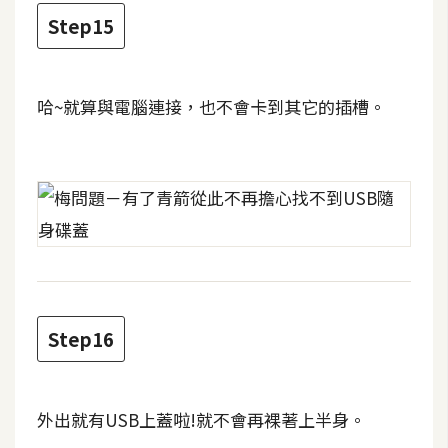
示
Step15
免
費
哈~就算與電腦連接，也不會卡到其它的插槽。
版
型
M
A
C
Step16
開
箱
外出就有USB上蓋啦!就不會再裸著上半身。
梅