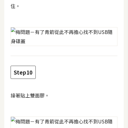
空
住。
間
網
頁
設
計
Step10
前
端
H
接著貼上雙面膠。
T
M
L
/
C