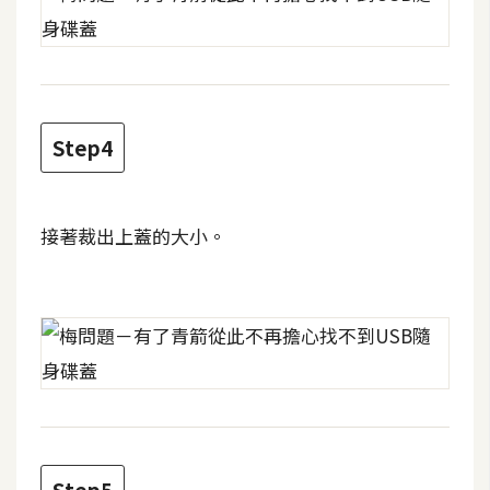
費
圖
庫
免
Step4
費
字
型
接著裁出上蓋的大小。
網
站
架
設
W
o
r
Step5