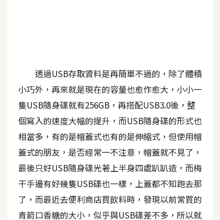
A
I
應
用
設
透過USB存取資料是再簡單不過的，除了體積
計
小巧外，再來就是現在的容量也愈作愈大，小小一
隻USB隨身碟就有256GB，再搭配USB3.0後，整
網
個寫入的速度大幅的提升，而USB隨身碟的形式也
站
相當多，有的是帽蓋式也有的是伸縮式，但使用帽
蓋式的朋友，是否經常一不注意，帽蓋就不見了，
影
最後只好USB隨身碟光著上半身四處趴趴造，而梅
像
干手邊有好幾隻USB碟也一樣，上蓋都不知跑去那
了，而最近去便利商店買飲料時，發現以前常買的
A
d
青箭口香糖的大小，似乎與USB碟差不多，所以就
o