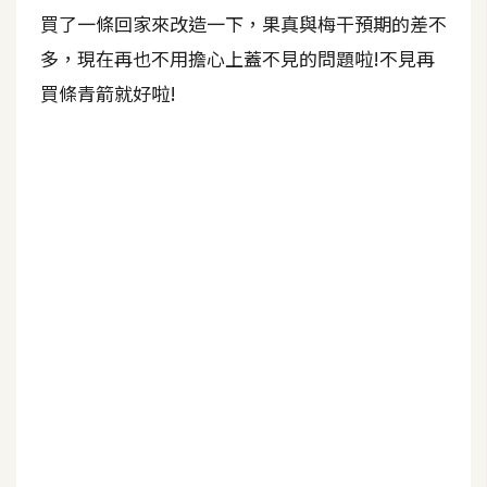
b
買了一條回家來改造一下，果真與梅干預期的差不
e
多，現在再也不用擔心上蓋不見的問題啦!不見再
P
買條青箭就好啦!
h
o
t
o
s
h
o
p
I
l
l
u
s