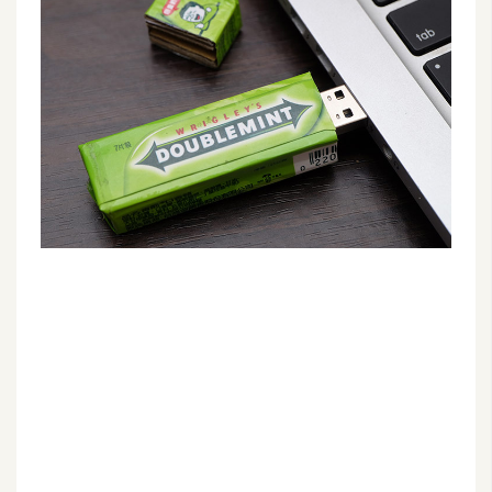
G
e
m
i
n
i
A
I
生
成
圖
片
影
片