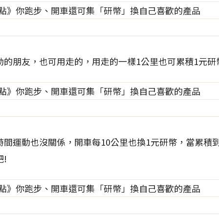
動的朋友，也可用走的，用走的一樣1公里也可累積1元研
時間運動也沒關係，開車每10公里也換1元研幣，當累積
!