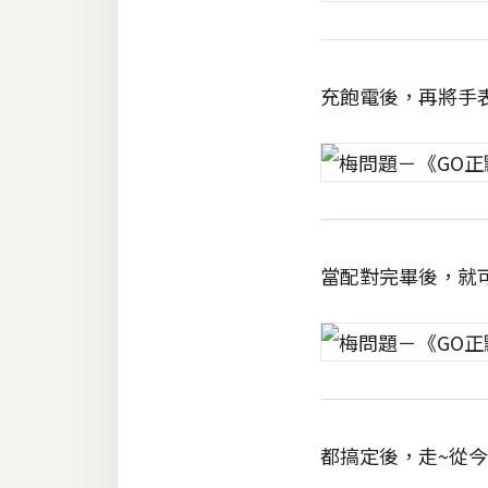
充飽電後，再將手表
當配對完畢後，就
都搞定後，走~從今