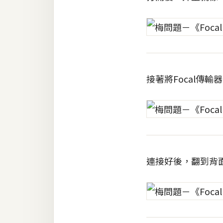
RWD 網頁
後端
PHP
Docker
接著將Focal傳輸
伺服器設定
資源
免費圖示
免費版型
連接好後，翻到背
MAC
開箱