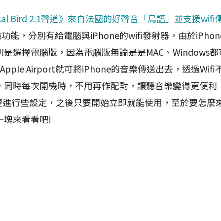
cal Bird 2.1聲道》來自法國的好聲音「鳥語」並支援wifi
輸功能，分別有給電腦與iPhone的wifi發射器，由於iPh
是選擇電腦版，因為電腦版無論是是MAC、Windows都可
ple Airport就可將iPhone的音樂傳送出去，透過Wi
，同時每次開機時，不用再作配對，讓聽音樂變得更便利
需要進行些設定，之後只要開始立即就能使用，至於要怎麼
一塊來看看吧!