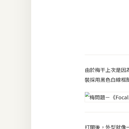
金流物流
架設
主機與網域
SEO 工具
免費空間
由於梅干上次是因為3
網頁設計
裝採用黑色白線框
前端
HTML / CSS
JavaScript
UI / UX
打開後，外型就像一