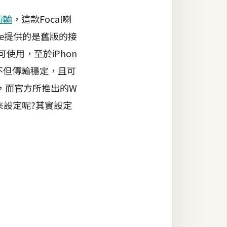
傳輸
，這款Focal喇
one提供的是舊版的接
使用，至於iPhon
fi不但傳輸穩定，且可
，而官方所推出的W
來設定呢?其實設定