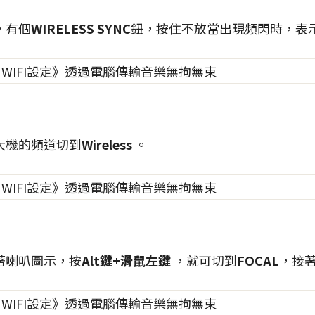
，有個
WIRELESS SYNC
鈕，按住不放當出現頻閃時，表
大機的頻道切到
Wireless
。
著喇叭圖示，按
Alt鍵+滑鼠左鍵
，就可切到
FOCAL
，接