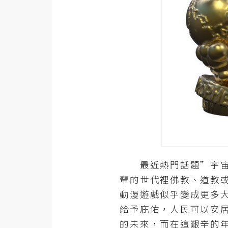
器材操控
資源
免費圖庫
免費字型
網站架設
WordPress
安裝與設定
最近熱門話題”宇宙大
外掛實作
輩的世代裡佛教、道教
電商
動漫遊戲似乎變成更多
WooCommerce
給予庇佑，人民可以安
的未來，而在這艱辛的