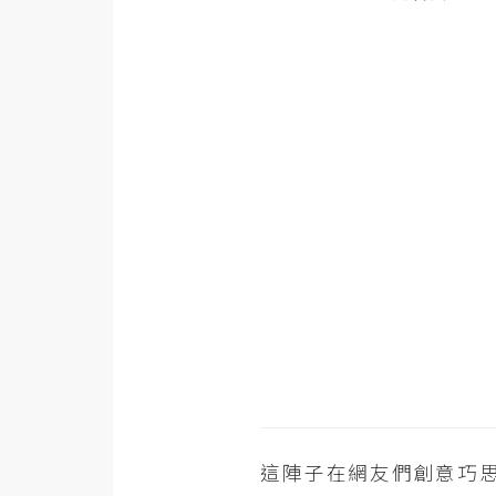
金流物流
架設
主機與網域
SEO 工具
免費空間
網頁設計
前端
HTML / CSS
JavaScript
UI / UX
這陣子在網友們創意巧