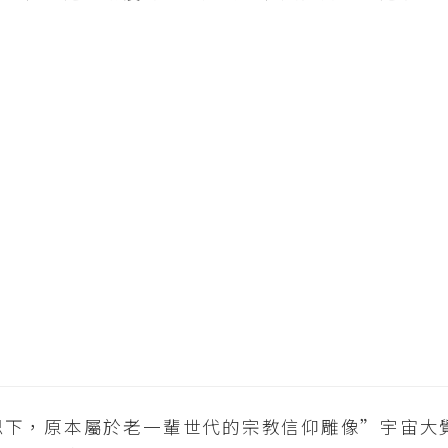
思下，原本屬於老一輩世代的宗教信仰雕像”宇宙大