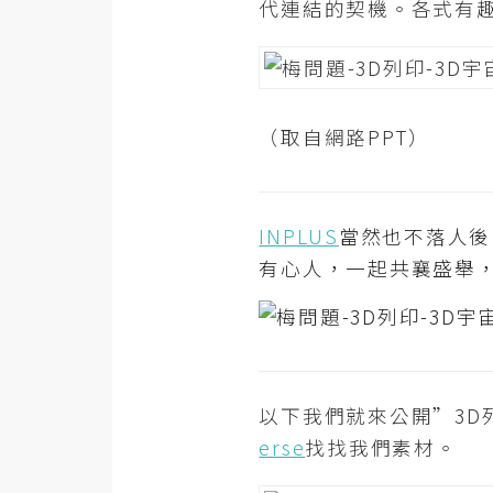
代連結的契機。各式有趣
RWD 網頁
後端
PHP
（取自網路PPT）
Docker
伺服器設定
資源
INPLUS
當然也不落人後
有心人，一起共襄盛舉
免費圖示
免費版型
MAC
以下我們就來公開”3D
erse
找找我們素材。
開箱