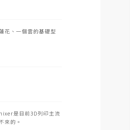
蓮花、一個雲的基礎型
mixer是目前3D列印主流
不來的。