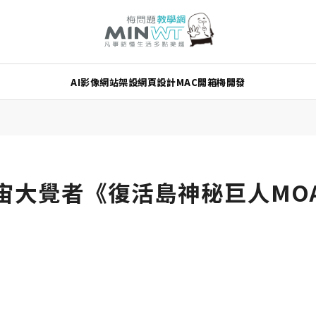
AI
影像
網站架設
網頁設計
MAC
開箱
梅開發
宇宙大覺者《復活島神秘巨人MO