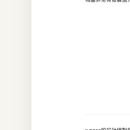
RWD 網頁
後端
PHP
Docker
伺服器設定
資源
免費圖示
免費版型
MAC
開箱
x.pose的設計