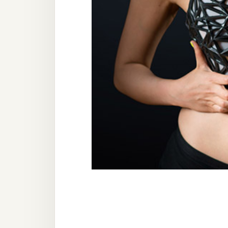
器材操控
資源
免費圖庫
免費字型
網站架設
WordPress
安裝與設定
外掛實作
電商
WooCommerce