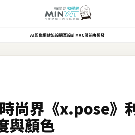
AI
影像
網站架設
網頁設計
MAC
開箱
梅開發
時尚界《x.pose
度與顏色