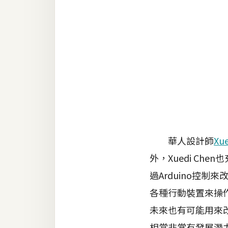
金流物流
架設
主機與網域
SEO 工具
免費空間
網頁設計
華人設計師
Xue
前端
外，Xuedi Ch
HTML / CSS
過Arduino控制
JavaScript
各種行動裝置來操
未來也有可能用來
UI / UX
相當非常有發展潛