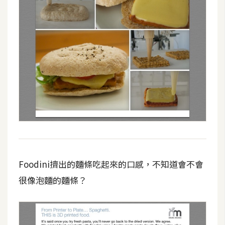
U
X
R
W
D
網
頁
後
端
P
Foodini擠出的麵條吃起來的口感，不知道會不會
H
很像泡麵的麵條？
P
D