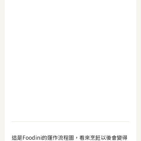
b
e
P
h
o
t
o
s
h
o
p
I
l
l
u
這是Foodini的運作流程圖，看來烹飪以後會變得
s