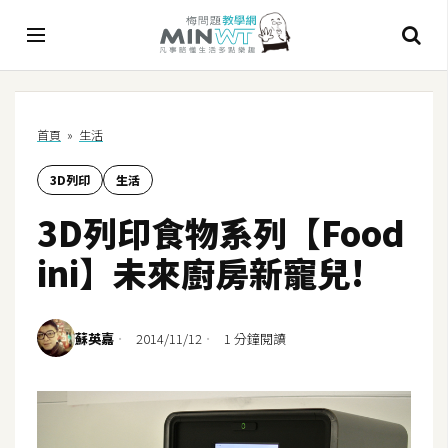
A
首頁
»
生活
I
3D列印
生活
A
I
3D列印食物系列【Food
工
具
ini】未來廚房新寵兒!
C
h
蘇英嘉
2014/11/12
1 分鐘閱讀
a
t
G
P
T