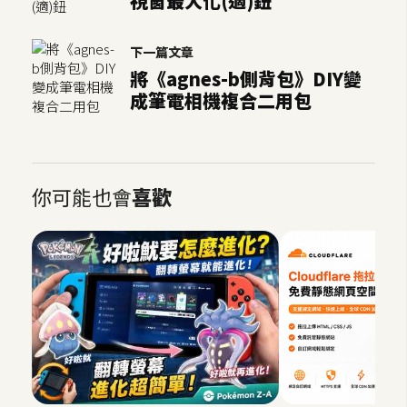
視窗最大化(適)鈕
下一篇文章
將《agnes-b側背包》DIY變
成筆電相機複合二用包
你可能也會
喜歡