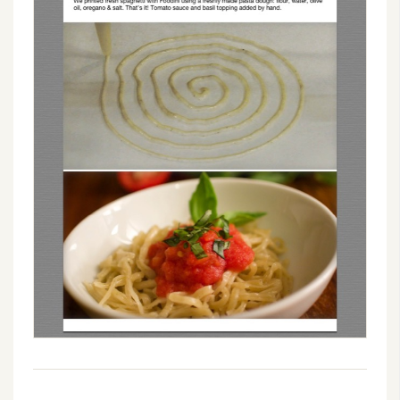
o
c
k
e
r
伺
服
器
設
定
資
源
免
費
圖