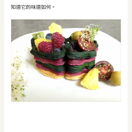
費
知道它的味道如何。
圖
庫
免
費
字
型
網
站
架
設
W
o
r