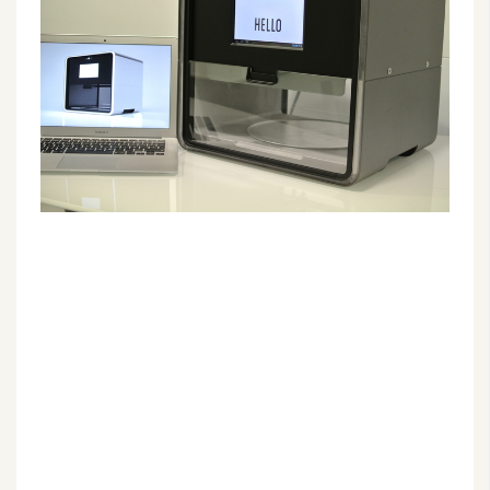
G
e
m
i
n
i
A
I
生
成
圖
片
影
片