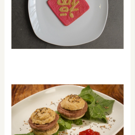
架
設
主
機
與
網
域
S
E
O
工
具
免
費