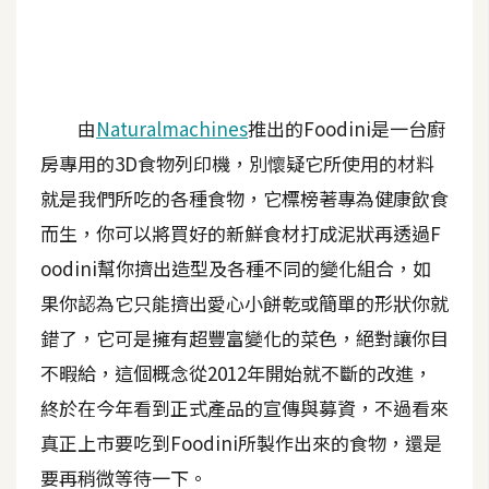
A
I
應
用
由
Naturalmachines
推出的Foodini是一台廚
設
房專用的3D食物列印機，別懷疑它所使用的材料
計
就是我們所吃的各種食物，它標榜著專為健康飲食
而生，你可以將買好的新鮮食材打成泥狀再透過F
網
oodini幫你擠出造型及各種不同的變化組合，如
站
果你認為它只能擠出愛心小餅乾或簡單的形狀你就
錯了，它可是擁有超豐富變化的菜色，絕對讓你目
影
不暇給，這個概念從2012年開始就不斷的改進，
像
終於在今年看到正式產品的宣傳與募資，不過看來
真正上市要吃到Foodini所製作出來的食物，還是
A
d
要再稍微等待一下。
o