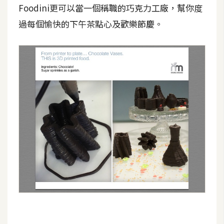
示
Foodini更可以當一個稱職的巧克力工廠，幫你度
過每個愉快的下午茶點心及歡樂節慶。
免
費
版
型
M
A
C
開
箱
梅