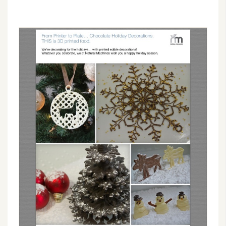
開
發
熱
門
文
章
全
站
導
覽
合