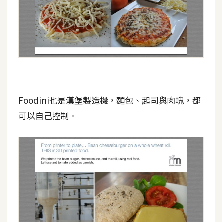
S
S
J
a
v
a
Foodini也是漢堡製造機，麵包、起司與肉塊，都
S
c
可以自己控制。
r
i
p
t
U
I
/