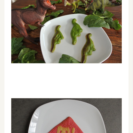
W
o
o
C
o
m
m
e
r
c
e
金
流
物
流