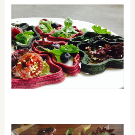
d
P
r
e
s
s
安
裝
與
設
定
外
掛
實
作
電
商