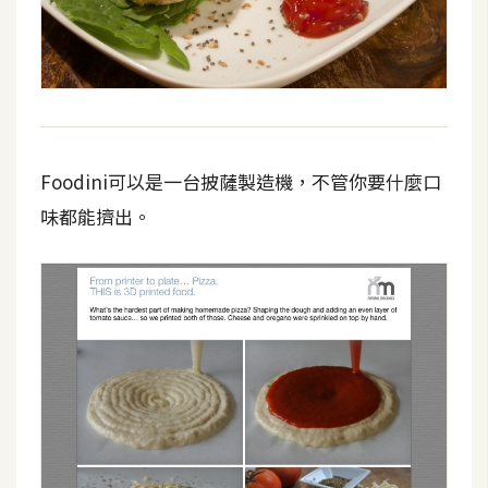
空
間
網
頁
Foodini可以是一台披薩製造機，不管你要什麼口
設
味都能擠出。
計
前
端
H
T
M
L
/
C