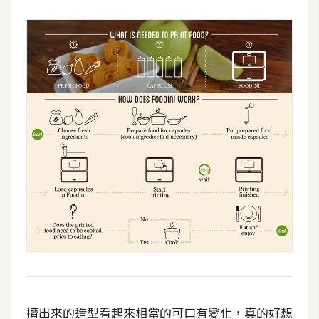
攝
影
手
機
攝
影
器
材
操
控
資
源
免
擠出來的造型看起來相當的可口有變化，真的好想