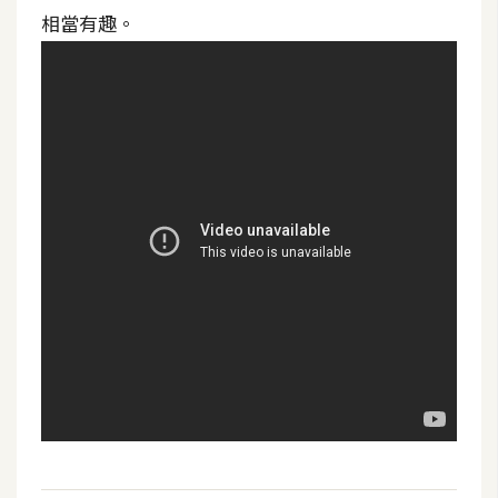
t
相當有趣。
r
a
t
o
r
去
背
與
合
成
攝
影
商
品