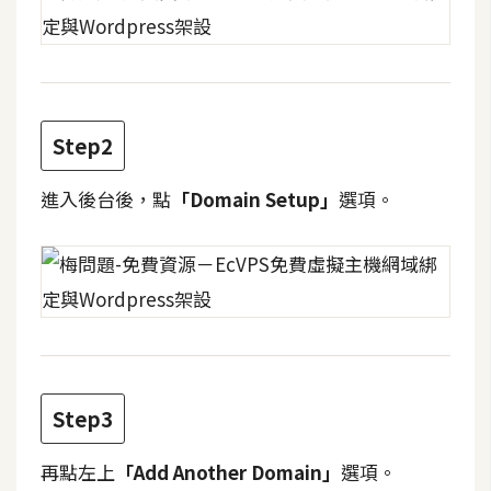
攝
影
手
機
Step2
攝
影
進入後台後，點
「Domain Setup」
選項。
器
材
操
控
資
源
Step3
免
再點左上
「Add Another Domain」
選項。