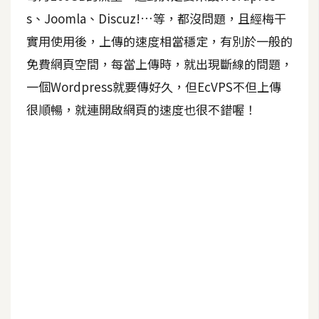
s、Joomla、Discuz!…等，都沒問題，且經梅干
A
I
實用使用後，上傳的速度相當穩定，有別於一般的
應
用
免費網頁空間，每當上傳時，就出現斷線的問題，
一個Wordpress就要傳好久，但EcVPS不但上傳
設
很順暢，就連開啟網頁的速度也很不錯喔！
計
網
站
影
像
A
d
o