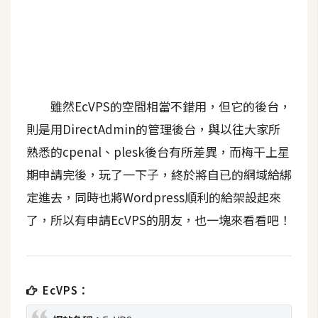
b
e
P
h
o
雖然EcVPS的空間相當不錯用，但它的後台，
t
o
則是用DirectAdmin的管理後台，與以往大家所
s
熟悉的cpenal、plesk後台有所差異，而梅干上星
h
期申請完後，玩了一下子，終於將自已的網域給綁
o
p
定進去，同時也將Wordpress順利的給架設起來
了，所以有申請EcVPS的朋友，也一塊來看看吧！
I
l
l
EcVPS：
u
s