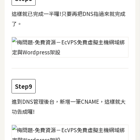
架
設
這樣就已完成一半囉!只要再把DNS指過來就完成
了。
主
機
與
網
域
S
E
Step9
O
工
進到DNS管理後台，新增一筆CNAME，這樣就大
具
功告成囉!
免
費