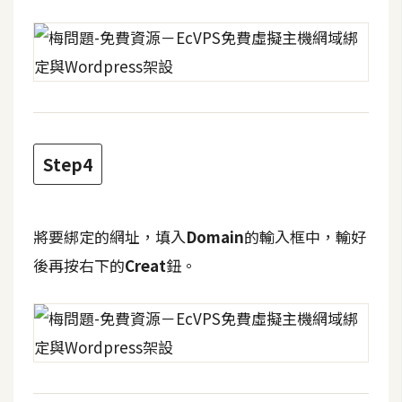
費
圖
庫
免
費
字
Step4
型
將要綁定的網址，填入
Domain
的輸入框中，輸好
網
站
後再按右下的
Creat
鈕。
架
設
W
o
r