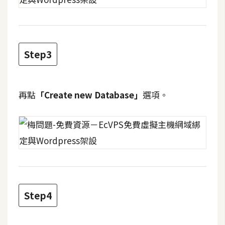
o
c
k
e
Step3
r
伺
再點
「Create new Database」
選項。
服
器
設
定
資
源
免
Step4
費
圖