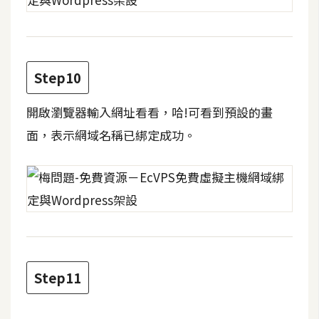
空
間
Step10
網
頁
開啟瀏覽器輸入網址看看，哈!可看到預設的畫
設
面，表示網域名稱已綁定成功。
計
前
端
H
T
M
Step11
L
/
C