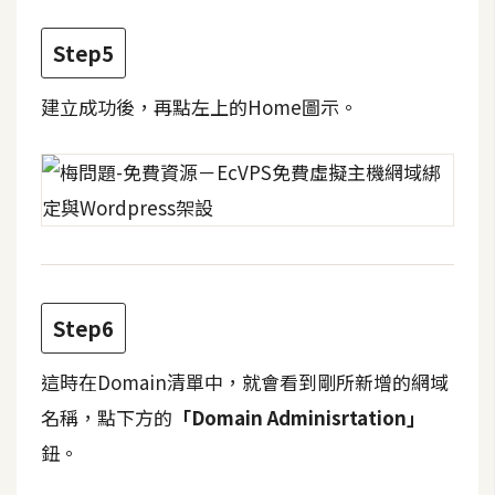
d
P
r
Step5
e
s
s
建立成功後，再點左上的Home圖示。
安
裝
與
設
定
Step6
外
掛
這時在Domain清單中，就會看到剛所新增的網域
實
名稱，點下方的
「Domain Adminisrtation」
作
鈕。
電
商