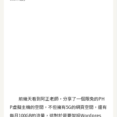
G
e
m
i
n
i
A
I
生
成
圖
片
前幾天看到阿正老師，分享了一個限免的PH
P虛擬主機的空間，不但擁有5G的網頁空間，還有
影
每月100GB的流量，這對於是要架設Wordpres
片