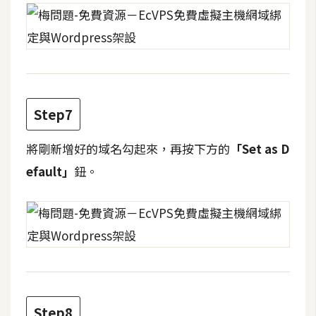
W
o
o
C
o
Step7
m
m
e
將剛新增好的域名勾起來，再按下方的
「Set as D
r
efault」
鈕。
c
e
金
流
物
流
Step8