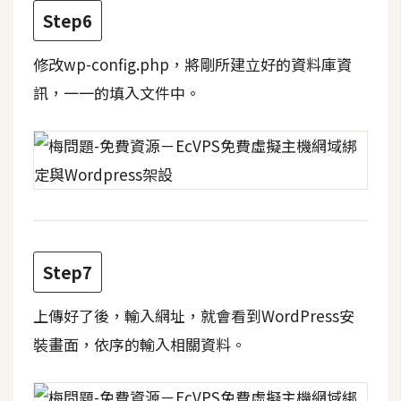
Step6
開
發
修改wp-config.php，將剛所建立好的資料庫資
訊，一一的填入文件中。
熱
門
文
章
全
站
Step7
導
上傳好了後，輸入網址，就會看到WordPress安
覽
裝畫面，依序的輸入相關資料。
合