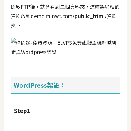
S
開啟FTP後，就會看到二個資料夾，這時將網站的
S
資料放到demo.minwt.com/
public_html
/資料
夾下。
J
a
v
a
S
c
r
i
WordPress架設：
p
t
Step1
U
I
/