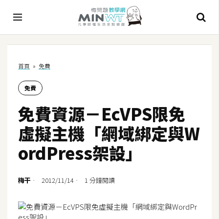
A
首頁
»
免費
I
免費
A
I
免費資源－EcVPS限免
工
具
虛擬主機「網域綁定與W
C
ordPress架設」
h
a
t
梅干
2012/11/14
1 分鐘閱讀
G
P
T