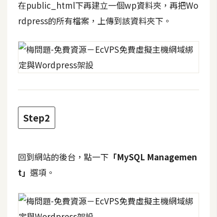
在public_html下再建立一個wp資料夾，再把Wo
U
rdpress的所有檔案，上傳到該資料夾下。
X
R
W
D
網
頁
Step2
後
端
P
回到網站的後台，點一下
「MySQL Managemen
H
t」
選項。
P
D