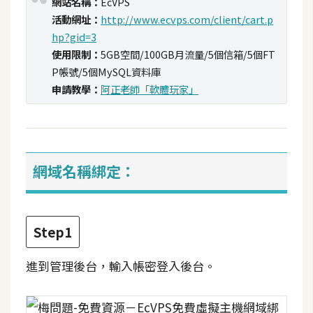
網站名稱：
EcVPS
t
活動網址：
http://www.ecvps.com/client/cart.p
r
hp?gid=3
a
使用限制：
5GB空間/100GB月流量/5個信箱/5個FT
t
P帳號/5個MySQL資料庫
o
申請教學：
阿正老師「軟體玩家」
r
去
背
網域名稱綁定：
與
合
成
Step1
攝
影
進到管理後台，輸入帳密登入後台。
商
品