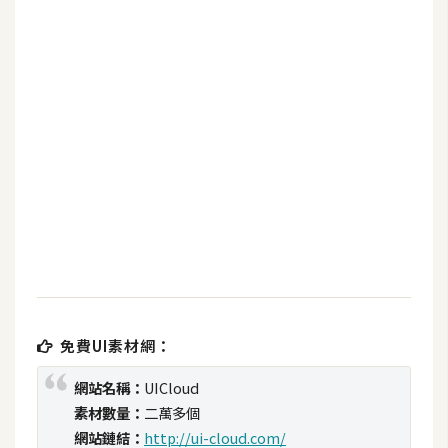
b
e
P
h
o
t
o
s
h
o
p
I
免費UI素材網：
l
網站名稱：
UICloud
l
素材數量：
二萬多個
u
s
網站鏈結：
http://ui-cloud.com/