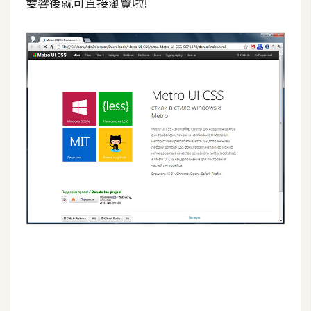
雙響後就可直接瀏覽啦!
o
c
k
e
r
伺
服
器
設
定
資
源
免
費
圖