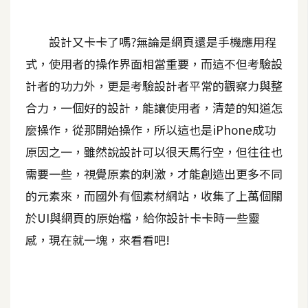
A
I
設計又卡卡了嗎?無論是網頁還是手機應用程
應
用
式，使用者的操作界面相當重要，而這不但考驗設
計者的功力外，更是考驗設計者平常的觀察力與整
設
合力，一個好的設計，能讓使用者，清楚的知道怎
計
麼操作，從那開始操作，所以這也是iPhone成功
原因之一，雖然說設計可以很天馬行空，但往往也
網
需要一些，視覺原素的刺激，才能創造出更多不同
站
的元素來，而國外有個素材網站，收集了上萬個關
於UI與網頁的原始檔，給你設計卡卡時一些靈
影
感，現在就一塊，來看看吧!
像
A
d
o