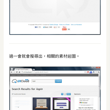
攝
影
手
機
攝
影
過一會就會搜尋出，相關的素材鏥圖。
器
材
操
控
資
源
免