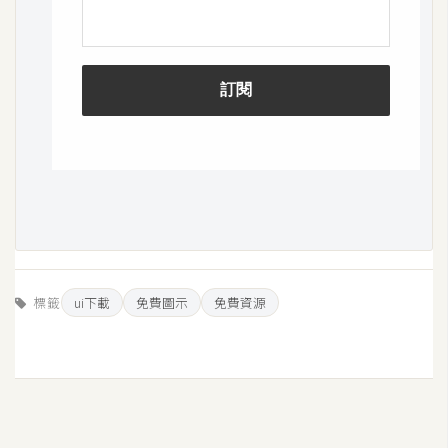
開
發
熱
門
文
章
全
站
標籤
ui下載
免費圖示
免費資源
導
覽
合