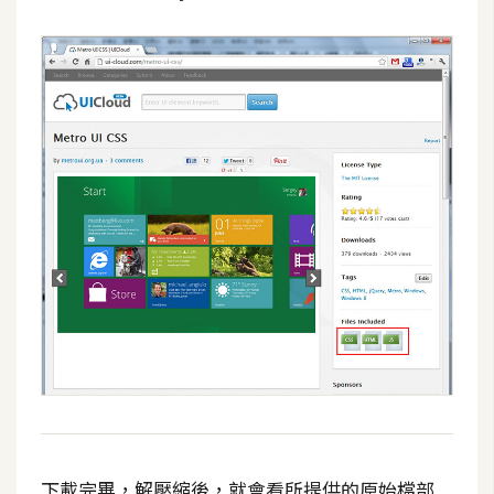
S
S
J
a
v
a
S
c
r
i
p
t
U
I
下載完畢，解壓縮後，就會看所提供的原始檔部
/