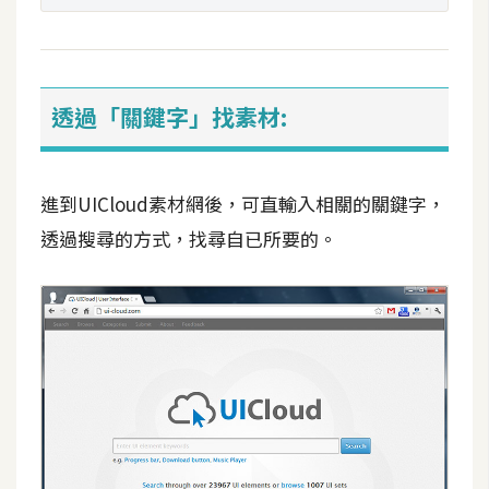
t
r
a
t
透過「關鍵字」找素材:
o
r
進到UICloud素材網後，可直輸入相關的關鍵字，
去
透過搜尋的方式，找尋自已所要的。
背
與
合
成
攝
影
商
品