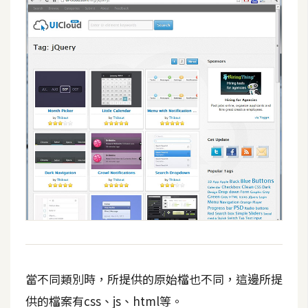
空
間
網
頁
設
計
前
端
H
T
M
L
當不同類別時，所提供的原始檔也不同，這邊所提
/
供的檔案有css、js、html等
。
C