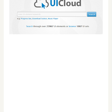
G
e
m
i
n
i
A
I
生
成
圖
片
影
片