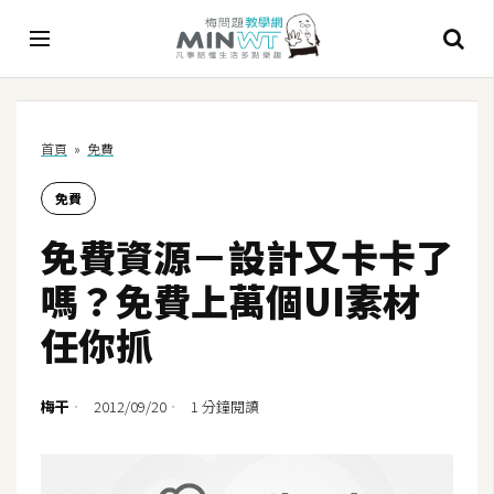
A
首頁
»
免費
I
免費
A
I
免費資源－設計又卡卡了
工
具
嗎？免費上萬個UI素材
C
任你抓
h
a
t
梅干
2012/09/20
1 分鐘閱讀
G
P
T