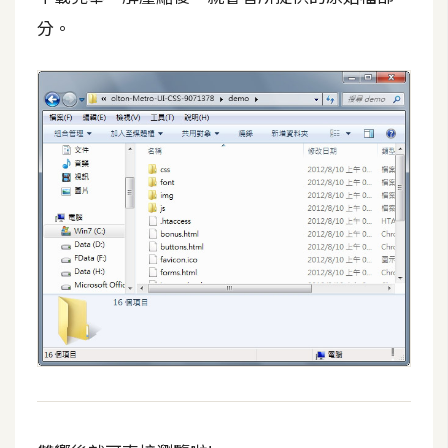
U
分。
X
R
W
D
網
頁
後
端
P
H
P
D