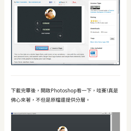
d
P
r
e
s
s
安
裝
與
設
定
外
下載完畢後，開啟Photoshop看一下，哇賽!真是
掛
佛心來著，不但是原檔還提供分層。
實
作
電
商