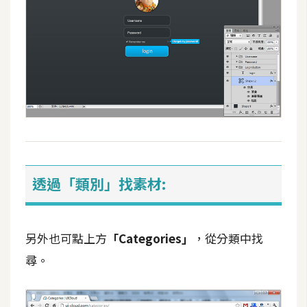
W
o
o
C
o
m
m
e
r
c
透過「類別」找素材:
e
另外也可點上方
「Categories」
，從分類中找
金
流
尋。
物
流