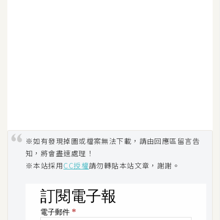
示
免
費
版
型
M
A
C
※如有發現掉圖或檔案無法下載，請由回應區留言告
知，將會盡速處理！
※本站採用
CC授權
請勿轉貼本站文章，謝謝。
開
箱
梅