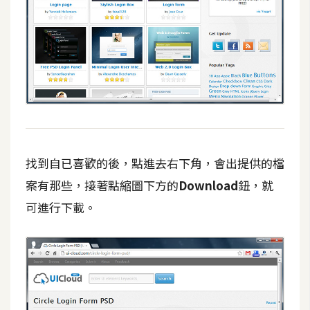
費
圖
庫
免
費
字
型
找到自已喜歡的後，點進去右下角，會出提供的檔
網
案有那些，接著點縮圖下方的
Download
鈕，就
站
可進行下載。
架
設
W
o
r