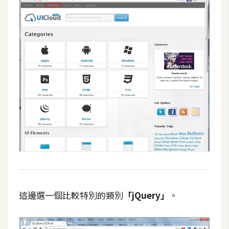
架
設
主
機
與
網
域
S
E
O
工
具
這邊選一個比較特別的類別
「jQuery」
。
免
費