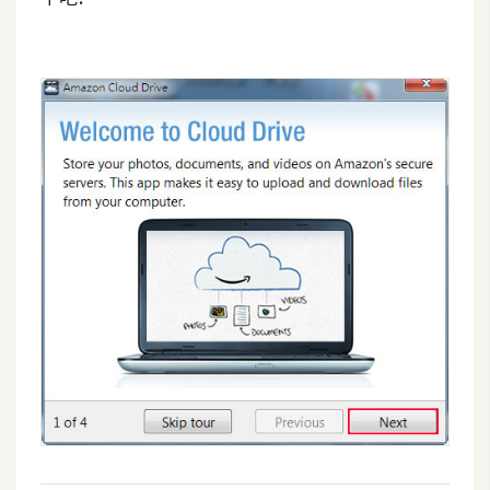
示
免
費
版
型
M
A
C
開
箱
梅