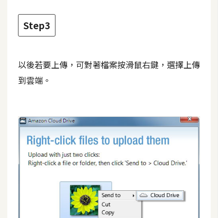
開
Step3
發
熱
以後若要上傳，可對著檔案按滑鼠右鍵，選擇上傳
門
到雲端。
文
章
全
站
導
覽
合