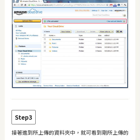
W
o
o
C
o
m
m
e
r
c
e
金
Step3
流
物
流
接著進到所上傳的資料夾中，就可看到剛所上傳的