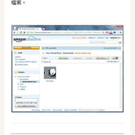
檔案。
架
設
主
機
與
網
域
S
E
O
工
具
免
費