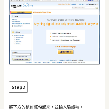
攝
影
手
機
攝
影
器
材
操
控
資
Step2
源
免
將下方的核許框勾起來，並輸入驗證碼。