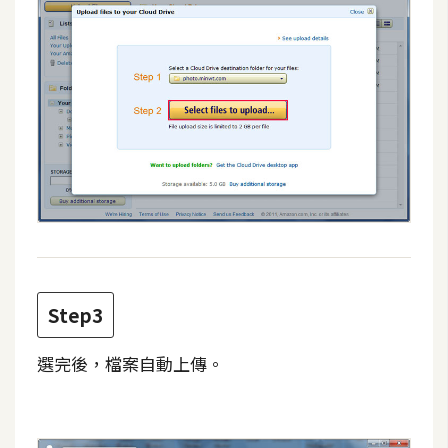
d
P
r
e
s
s
安
裝
與
設
定
外
Step3
掛
實
選完後，檔案自動上傳。
作
電
商