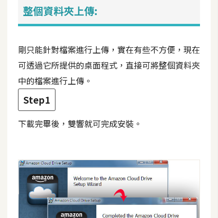
空
整個資料夾上傳:
間
剛只能針對檔案進行上傳，實在有些不方便，現在
網
可透過它所提供的桌面程式，直接可將整個資料夾
頁
中的檔案進行上傳。
設
計
Step1
前
下載完畢後，雙響就可完成安裝。
端
H
T
M
L
/
C