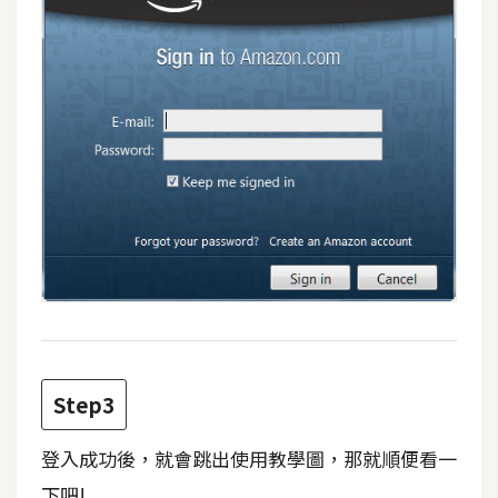
o
c
k
e
r
伺
服
器
設
定
資
源
Step3
免
費
登入成功後，就會跳出使用教學圖，那就順便看一
圖
下吧!