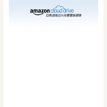
G
e
m
i
n
i
A
I
生
成
圖
片
影
片