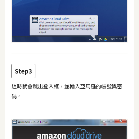
U
X
R
W
D
網
頁
Step3
後
端
這時就會跳出登入框，並輸入亞馬遜的帳號與密
碼。
P
H
P
D