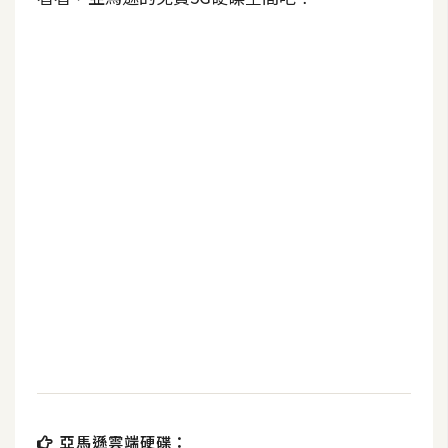
b
e
P
h
o
t
o
s
h
o
p
I
l
l
u
s
亞馬遜雲端硬碟：