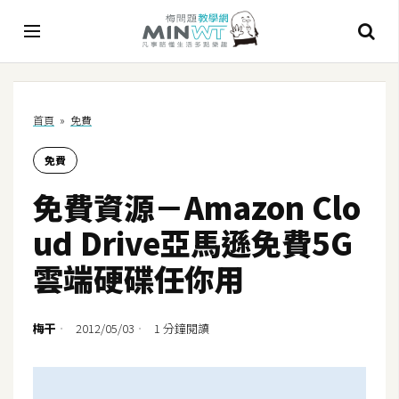
A
首頁
»
免費
I
免費
A
I
免費資源－Amazon Clo
工
具
ud Drive亞馬遜免費5G
C
雲端硬碟任你用
h
a
t
梅干
2012/05/03
1 分鐘閱讀
G
P
T