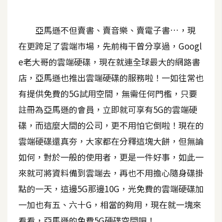
A
I
亞馬遜不但賣書、賣音樂、賣電子書…，現
應
用
在更跨足了雲端市場，先前梅干曾分享過，Googl
e老大哥的雲端硬碟，現在就連全球最大的網路書
設
店，亞馬遜也推出雲端硬碟的服務啦！一如往常也
計
有提供免費的5G試用空間，無需任何門檻，只要
註冊為亞馬遜的會員，立即就可享有5G的雲端硬
網
碟，而這麼大間的公司，更不用怕它倒啦！現在的
站
雲端硬碟還真夯，大家都在分釋這塊大餅，但無論
如何，對於一般的使用者，更是一件好事，如此一
影
來就可將資料備到雲端去，再也不用擔心隨身碟掛
像
點的一天，這邊5G那邊10G，光免費的雲端硬碟加
A
一加也有五、六十G，相當的夠用，現在就一塊來
d
o
看看，亞馬遜的免費5G硬碟空間吧！