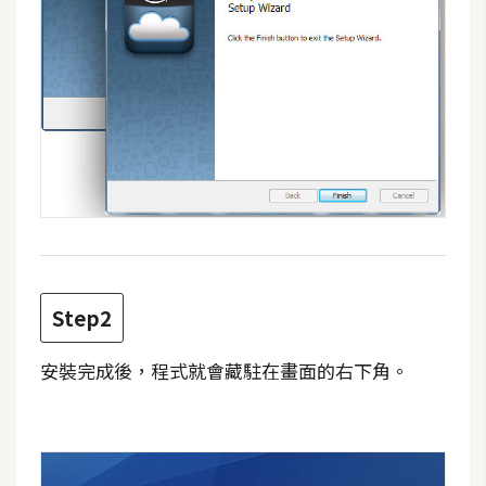
S
S
J
a
v
a
S
c
r
i
Step2
p
t
安裝完成後，程式就會藏駐在畫面的右下角。
U
I
/