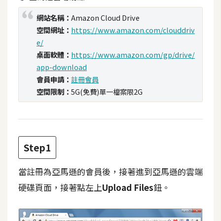
t
網站名稱：
Amazon Cloud Drive
r
空間網址：
https://www.amazon.com/clouddriv
a
t
e/
o
桌面軟體：
https://www.amazon.com/gp/drive/
r
app-download
會員申請：
註冊會員
空間限制：
5G(免費)單一檔案限2G
去
背
與
合
Step1
成
攝
當註冊為亞馬遜的會員後，接著進到亞馬遜的雲端
影
硬碟頁面，接著點左上
Upload Files
鈕。
商
品