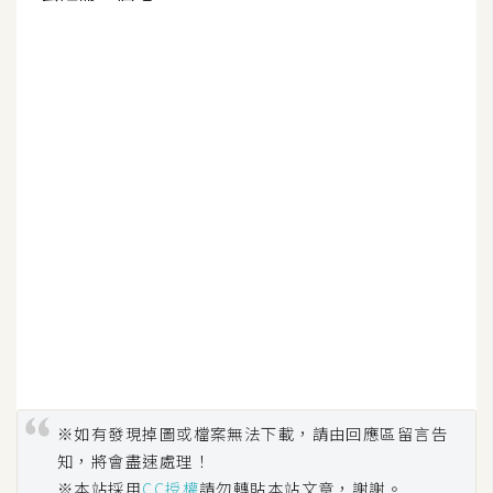
※如有發現掉圖或檔案無法下載，請由回應區留言告
知，將會盡速處理！
※本站採用
CC授權
請勿轉貼本站文章，謝謝。