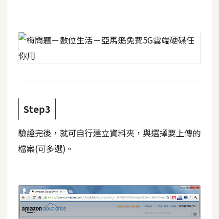
費
圖
庫
免
費
字
型
Step3
網
驗證完後，就可自行建立資料夾，與選擇要上傳的
站
檔案(可多選)。
架
設
W
o
r