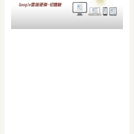
G
e
m
i
n
i
A
I
生
成
圖
片
影
片