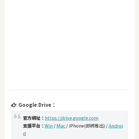
b
e
P
h
o
t
o
s
h
o
p
Google Drive：
I
l
官方網址：
https://drive.google.com
l
支援平台：
Win
/
Mac
/ iPhone(即將推出) /
Androi
u
d
s