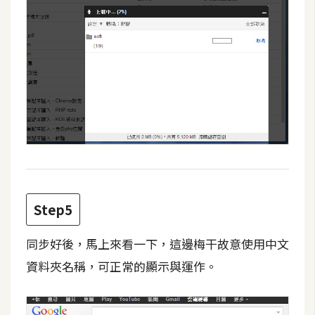
W
o
o
C
o
m
m
e
r
c
e
Step5
同步好後，馬上來看一下，這邊梅干故意使用中文
金
流
資料夾名稱，可正常的顯示與運作。
物
流