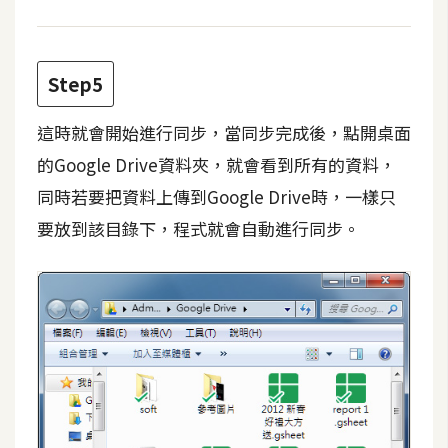
示
免
Step5
費
版
這時就會開始進行同步，當同步完成後，點開桌面
型
的Google Drive資料夾，就會看到所有的資料，
同時若要把資料上傳到Google Drive時，一樣只
M
要放到該目錄下，程式就會自動進行同步。
A
C
開
箱
梅