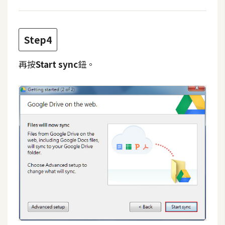
o
c
k
Step4
e
r
再按
Start sync
鈕。
伺
服
器
設
定
資
源
免
費
圖