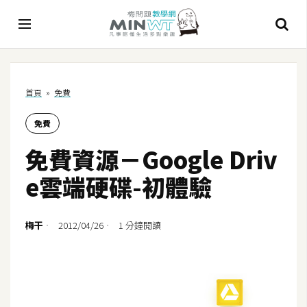
A
首頁
»
免費
I
免費
A
I
免費資源－Google Driv
工
具
e雲端硬碟-初體驗
C
h
梅干
2012/04/26
1 分鐘閱讀
a
t
G
P
T