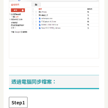
架
設
主
機
與
網
域
S
E
O
工
透過電腦同步檔案：
具
免
Step1
費