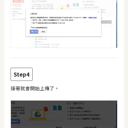
d
P
r
e
s
s
安
裝
與
設
定
Step4
外
接著就會開始上傳了。
掛
實
作
電
商