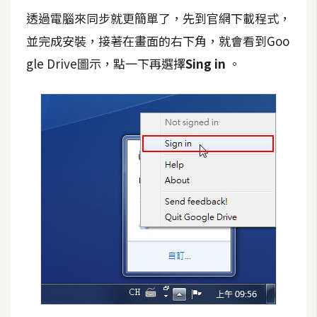
空
透過電腦來同步就更簡單了，先到官網下載程式，
間
並完成安裝，接著在畫面的右下角，就會看到Goo
gle Drive圖示，點一下再選擇
Sing in
。
網
頁
設
計
前
端
H
T
M
L
/
C