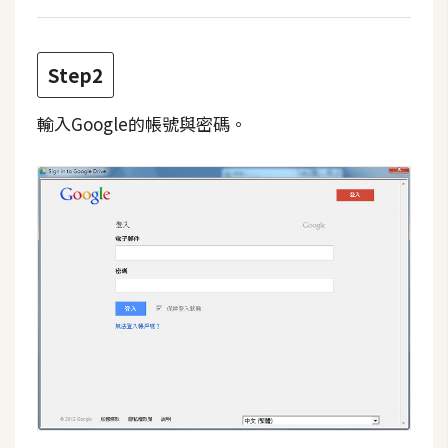
S
S
Step2
J
輸入Google的帳號與密碼。
a
v
a
S
c
r
i
p
t
U
I
/