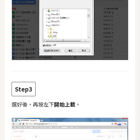
費
圖
庫
免
費
字
型
網
Step3
站
架
選好後，再按左下
開始上載
。
設
W
o
r