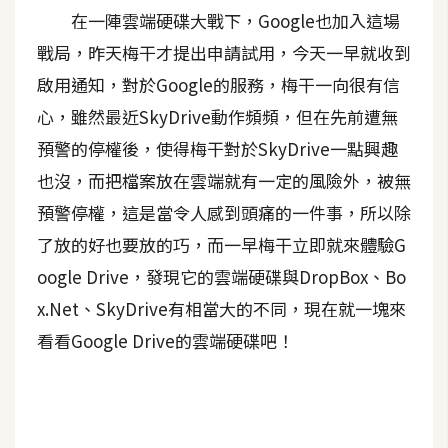
在一陣雲端硬碟大戰下，Google也加入這場
A
I
戰局，昨天梅干才提出申請試用，今天一早就收到
應
用
啟用通知，對於Google的服務，梅干一向很有信
心，雖然最近SkyDrive動作頻頻，但在先前遭無
設
預警的停權後，使得梅干對於SkyDrive一點興趣
計
也沒，而把檔案放在雲端就有一定的風險外，被無
預警停權，這是當令人感到頭痛的一件事，所以除
網
了放的好也要放的巧，而一早梅干立即就來體驗G
站
oogle Drive，發現它的雲端硬碟與DropBox、Bo
x.Net、SkyDrive有相當大的不同，現在就一塊來
影
看看Google Drive的雲端硬碟吧！
像
A
d
o