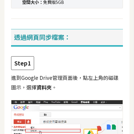
空間大小：
免費版5GB
t
r
a
t
o
透過網頁同步檔案：
r
去
Step1
背
與
進到Google Drive管理頁面後，點左上角的磁碟
合
圖示，選擇
資料夾
。
成
攝
影
商
品