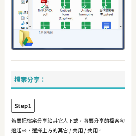
開
發
熱
門
文
章
檔案分享：
全
站
導
Step1
覽
若要把檔案分享給其它人下載，將要分享的檔案勾
合
選起來，選擇上方的
其它
/
共用
/
共用
。