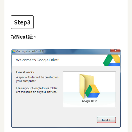
U
X
Step3
R
按
Next
鈕。
W
D
網
頁
後
端
P
H
P
D