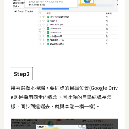
攝
影
手
機
攝
影
器
Step2
材
操
接著選擇本機端，要同步的目錄位置(Google Driv
控
e則是採用同步的概念，因此你的目錄結構長怎
資
樣，同步到遠端去，就與本端一模一樣)。
源
免