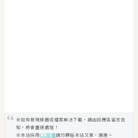
W
o
o
C
o
m
m
e
r
c
e
金
流
※如有發現掉圖或檔案無法下載，請由回應區留言告
物
知，將會盡速處理！
流
※本站採用
CC授權
請勿轉貼本站文章，謝謝。