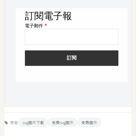
架
設
主
機
與
網
域
S
E
O
工
具
標籤
svg圖示下載
免費svg圖示
免費圖示
免
費