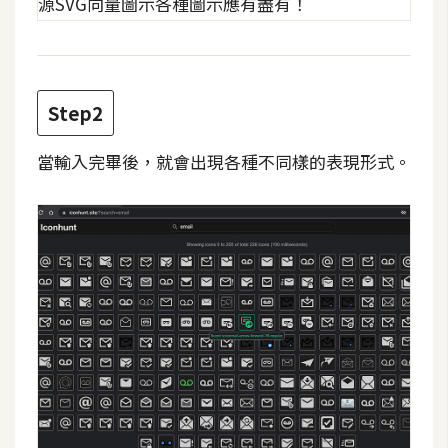
攝
影
手
Step2
機
攝
當輸入完畢後，就會出現各種不同樣的表現形式。
影
器
材
操
控
資
源
免