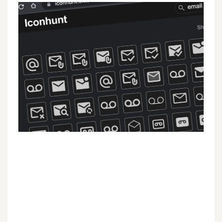
G
e
m
i
n
i
A
I
生
成
圖
片
影
片