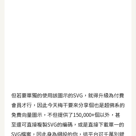
b
e
P
h
o
t
o
s
h
o
p
但若要單獨的使用該圖示的SVG，就得升級為付費
I
會員才行，因此今天梅干要來分享個也是超佛系的
l
免費向量圖示，不但提供了150,000+個以外，甚
l
至還可直接複製SVG的編碼，或是直接下載單一的
u
s
SVG檔案，因此身為網設的你，這平台可千萬別錯