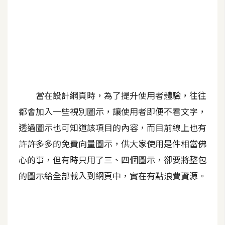
A
I
應
用
設
計
當在設計網頁時，為了提升使用者體驗，往往
都會加入一些視別圖示，讓使用者即便不看文字，
網
透過圖示也可知道該項目的內容，而目前線上也有
站
許許多多的免費向量圖示，供大家使用是件相當佛
心的事，但有時只用了三、四個圖示，卻要將整包
影
的圖示給全部載入到網頁中，實在有點浪費資源。
像
A
d
o