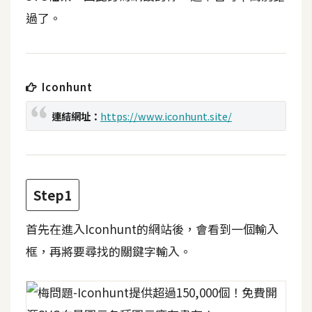
t
過了。
r
a
t
o
Iconhunt
r
連結網址：
https://www.iconhunt.site/
去
背
與
合
Step1
成
首先在進入Iconhunt的網站後，會看到一個輸入
攝
影
框，再將要尋找的關鍵字輸入。
商
品