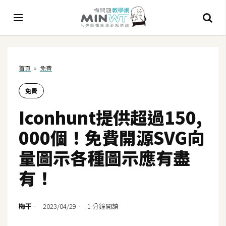
A
首頁
»
免費
I
免費
A
I
Iconhunt提供超過150,
工
具
000個！免費開源SVG向
C
量圖示各種圖示應有盡
h
有！
a
t
G
梅干
2023/04/29
1 分鐘閱讀
P
T