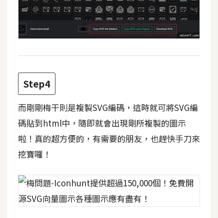
d
P
r
e
s
s
安
裝
Step4
與
設
而剛剛梅干則是複製SVG編碼，這時就可將SVG編
定
碼貼到html中，隨即就會出現剛所複製的圖示
啦！真的超方便的，有需要的朋友，也趕快手刀來
外
挖寶囉！
掛
實
作
電
商