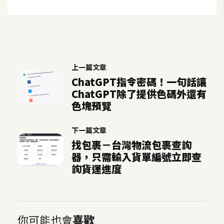
空
間
網
上一篇文章
頁
ChatGPT指令密碼！一句話讓
設
ChatGPT除了提供色碼外還有
計
色塊預覽
前
下一篇文章
端
找包裹－台灣物流包裹查詢
器，只需輸入貨單編號立即查
H
詢貨運進度
T
M
L
/
你可能也會
喜歡
C