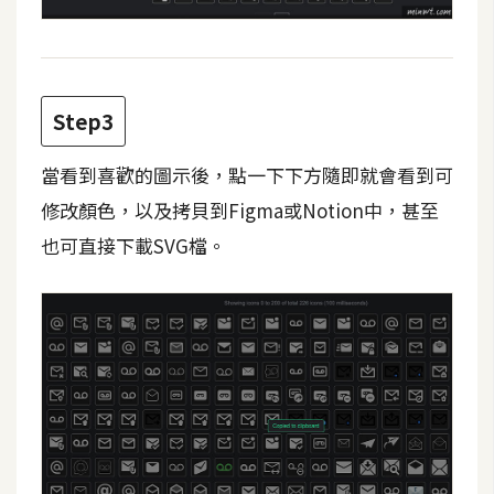
費
圖
庫
Step3
免
費
當看到喜歡的圖示後，點一下下方隨即就會看到可
字
修改顏色，以及拷貝到Figma或Notion中，甚至
型
也可直接下載SVG檔。
網
站
架
設
W
o
r