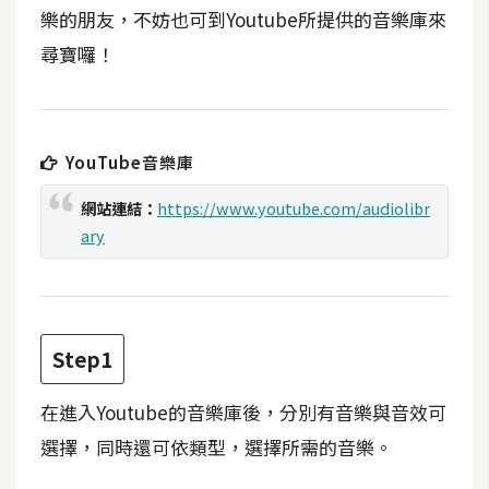
t
樂的朋友，不妨也可到Youtube所提供的音樂庫來
r
尋寶囉！
a
t
o
r
YouTube音樂庫
網站連結：
https://www.youtube.com/audiolibr
去
ary
背
與
合
成
Step1
攝
影
在進入Youtube的音樂庫後，分別有音樂與音效可
選擇，同時還可依類型，選擇所需的音樂。
商
品