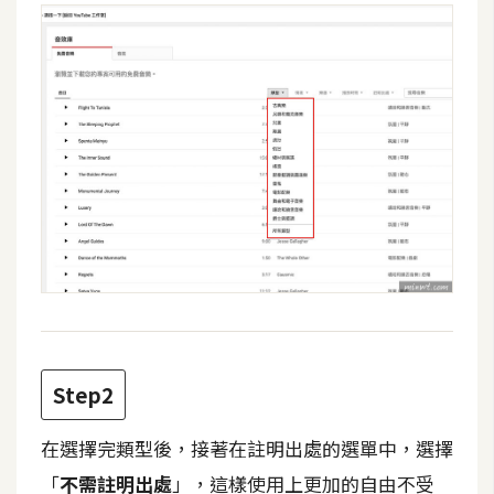
攝
影
手
機
攝
影
器
材
操
控
資
Step2
源
在選擇完類型後，接著在註明出處的選單中，選擇
免
「
不需註明出處
」，這樣使用上更加的自由不受