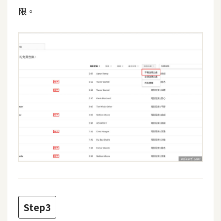
費
限。
圖
庫
免
費
字
型
網
站
架
設
W
Step3
o
r