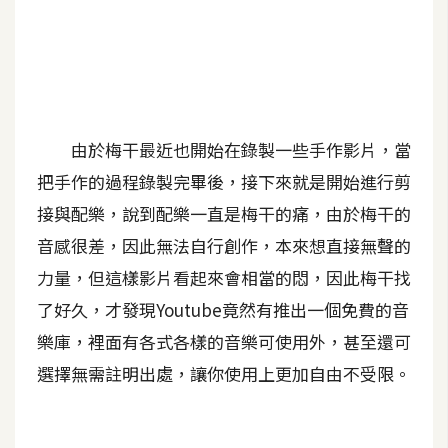
A
I
應
用
設
由於梅干最近也開始在錄製一些手作影片，當
計
把手作的過程錄製完畢後，接下來就是開始進行剪
接與配樂，說到配樂一直是梅干的痛，由於梅干的
網
音感很差，因此無法自行創作，本來想直接無聲的
站
力量，但這樣影片看起來會相當的悶，因此梅干找
了好久，才發現Youtube竟然有推出一個免費的音
影
樂庫，裡面有各式各樣的音樂可使用外，甚至還可
像
選擇無需註明出處，讓你使用上更加自由不受限。
A
d
o