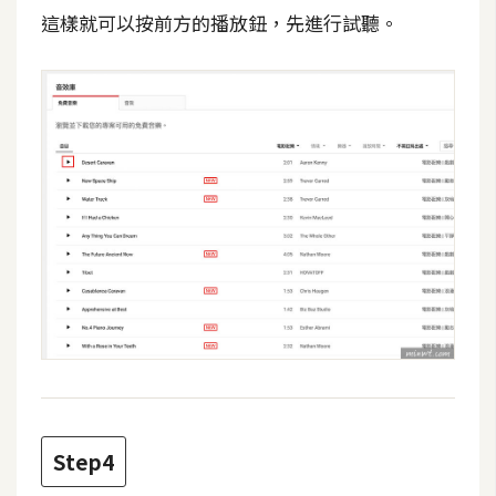
d
這樣就可以按前方的播放鈕，先進行試聽。
P
r
e
s
s
安
裝
與
設
定
外
掛
實
作
Step4
電
商