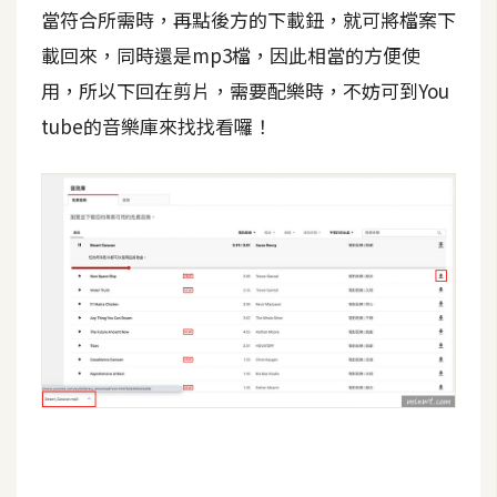
當符合所需時，再點後方的下載鈕，就可將檔案下
W
載回來，同時還是mp3檔，因此相當的方便使
o
用，所以下回在剪片，需要配樂時，不妨可到You
o
tube的音樂庫來找找看囉！
C
o
m
m
e
r
c
e
金
流
物
流