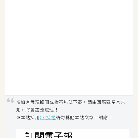
架
設
主
機
與
網
域
S
E
O
工
※如有發現掉圖或檔案無法下載，請由回應區留言告
具
知，將會盡速處理！
※本站採用
CC授權
請勿轉貼本站文章，謝謝。
免
費