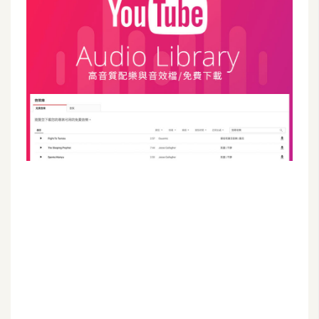
G
e
m
i
n
i
A
I
生
成
圖
片
影
片