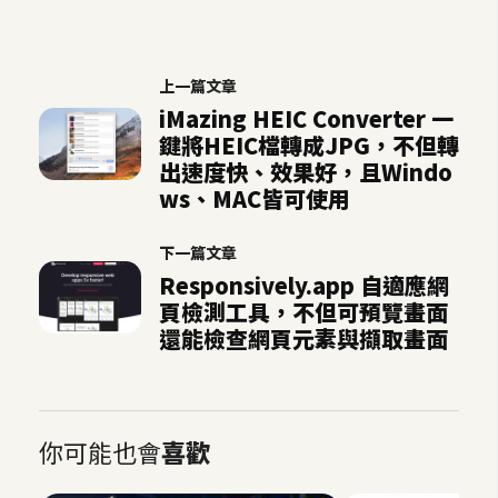
S
S
上一篇文章
iMazing HEIC Converter 一
J
鍵將HEIC檔轉成JPG，不但轉
a
出速度快、效果好，且Windo
v
ws、MAC皆可使用
a
S
下一篇文章
c
Responsively.app 自適應網
r
頁檢測工具，不但可預覽畫面
i
還能檢查網頁元素與擷取畫面
p
t
U
你可能也會
喜歡
I
/