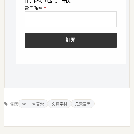
空
間
網
頁
設
計
前
端
H
T
標籤
youtube音樂
免費素材
免費音樂
M
L
/
C