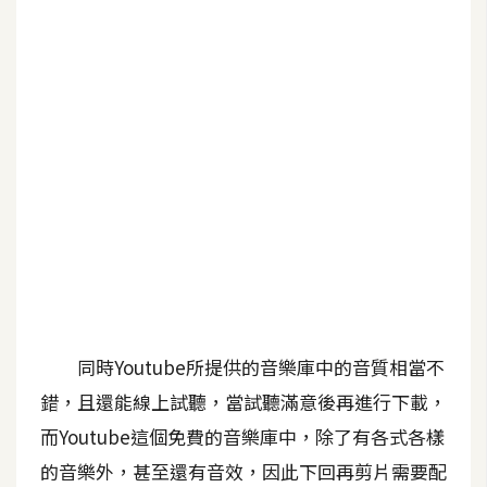
b
e
P
h
o
t
o
s
h
o
p
同時Youtube所提供的音樂庫中的音質相當不
I
l
錯，且還能線上試聽，當試聽滿意後再進行下載，
l
而Youtube這個免費的音樂庫中，除了有各式各樣
u
的音樂外，甚至還有音效，因此下回再剪片需要配
s