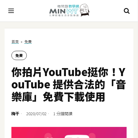
A
首頁
»
免費
I
免費
A
I
你拍片YouTube挺你！Y
工
具
ouTube 提供合法的「音
C
樂庫」免費下載使用
h
a
t
梅干
2020/07/02
1 分鐘閱讀
G
P
T