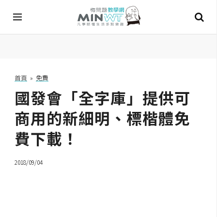
A
I
首頁
»
免費
國發會「全字庫」提供可
A
I
工
商用的新細明、標楷體免
具
費下載！
C
h
2018/09/04
a
t
G
P
T