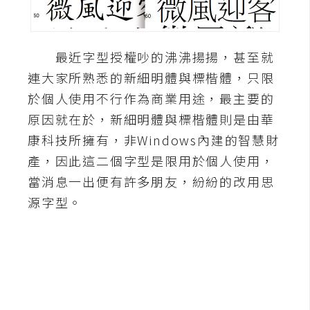
A
I
應
最近字型授權吵的沸沸揚揚，甚至就
用
連大家所熟悉的新細明體與標楷體，只限
設
於個人使用不行作為商業用途，最主要的
計
原因就在於，新細明體與標楷體則是由華
康科技所擁有，非Windows內建的智慧財
網
產，因此這二個字型是限用於個人使用，
站
當消息一出便有許多朋友，紛紛的改用思
源字型。
影
像
A
d
o