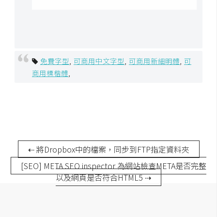
S
S
J
免費字型
,
可商用中文字型
,
可商用新細明體
,
可
a
商用標楷體
,
v
a
S
c
r
i
p
⇠ 將Dropbox中的檔案，同步到FTP指定資料夾
t
[SEO] META SEO inspector 為網站檢查META是否完整
以及網頁是否符合HTML5 ⇢
U
I
/