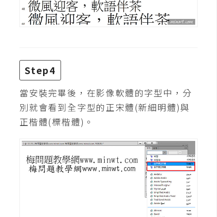
W
o
o
C
o
Step4
m
m
當安裝完畢後，在影像軟體的字型中，分
e
別就會看到全字型的正宋體(新細明體)與
r
正楷體(標楷體)。
c
e
金
流
物
流