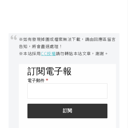
空
間
網
※如有發現掉圖或檔案無法下載，請由回應區留言
頁
告知，將會盡速處理！
設
※本站採用
CC授權
請勿轉貼本站文章，謝謝。
計
前
端
H
T
M
L
/
C