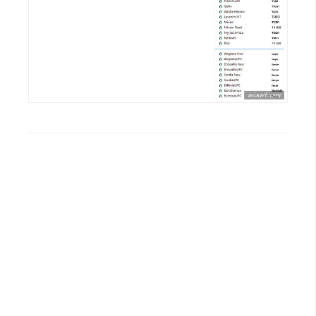
架
設
主
機
與
網
域
S
E
O
工
具
免
費