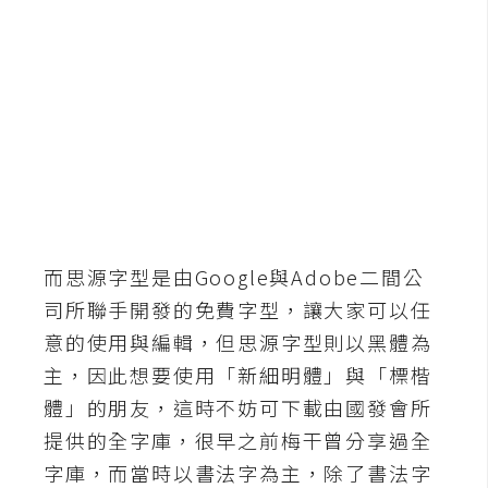
b
e
P
h
o
t
o
s
h
o
而思源字型是由Google與Adobe二間公
p
司所聯手開發的免費字型，讓大家可以任
意的使用與編輯，但思源字型則以黑體為
I
主，因此想要使用「新細明體」與「標楷
l
體」的朋友，這時不妨可下載由國發會所
l
提供的全字庫，很早之前梅干曾分享過全
u
字庫，而當時以書法字為主，除了書法字
s