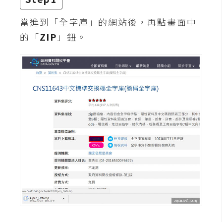
攝
影
當進到「全字庫」的網站後，再點畫面中
的「
ZIP
」鈕。
手
機
攝
影
器
材
操
控
資
源
免