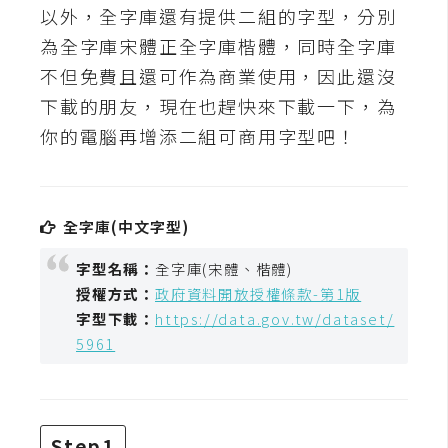
t
以外，全字庫還有提供二組的字型，分別
r
為全字庫宋體正全字庫楷體，同時全字庫
a
不但免費且還可作為商業使用，因此還沒
t
下載的朋友，現在也趕快來下載一下，為
o
r
你的電腦再增添二組可商用字型吧！
去
背
全字庫(中文字型)
與
字型名稱：
全字庫(宋體、楷體)
合
授權方式：
政府資料開放授權條款-第1版
成
字型下載：
https://data.gov.tw/dataset/
攝
5961
影
商
品
Step1