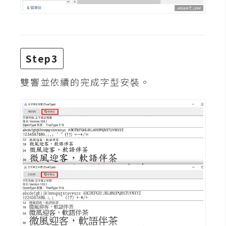
d
P
r
e
s
s
Step3
安
雙響並依續的完成字型安裝。
裝
與
設
定
外
掛
實
作
電
商