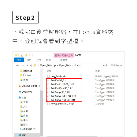
費
圖
庫
Step2
下載完畢後並解壓縮，在Fonts資料夾
免
中，分別就會看到字型檔。
費
字
型
網
站
架
設
W
o
r