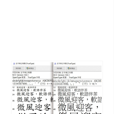
G
e
m
i
n
i
A
I
生
成
圖
片
影
片