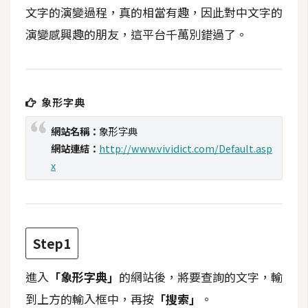
t
文字的演變過程，真的相當有趣，因此對中文字的
r
演變感興趣的朋友，這平台千萬別錯過了。
a
t
o
r
象形字典
網站名稱：
象形字典
去
網站連結：
http://www.vividict.com/Default.asp
背
x
與
合
成
攝
Step1
影
進入
「象形字典」
的網站後，將要查詢的文字，輸
商
到上方的輸入框中，再按
「搜索」
。
品