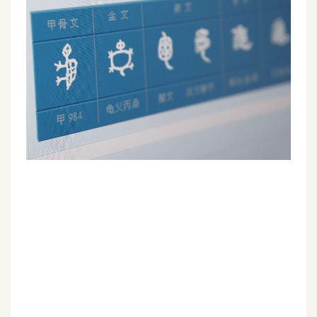
G
e
m
i
n
i
A
I
生
成
圖
片
影
片