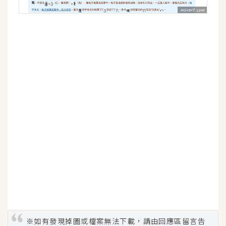
架
設
主
機
與
網
域
S
E
O
工
具
免
費
※如有發現掉圖或檔案無法下載，請由回應區留言告