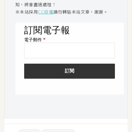
空
知，將會盡速處理！
間
※本站採用
CC授權
請勿轉貼本站文章，謝謝。
網
頁
設
計
前
端
H
T
M
L
/
C