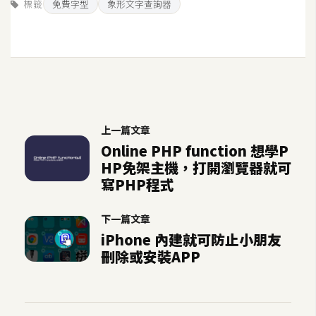
標籤
免費字型
象形文字查詢器
S
S
J
a
v
a
上一篇文章
S
Online PHP function 想學P
c
HP免架主機，打開瀏覽器就可
r
寫PHP程式
i
p
下一篇文章
t
iPhone 內建就可防止小朋友
刪除或安裝APP
U
I
/