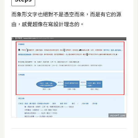
d
P
r
而象形文字也絕對不是憑空而來，而是有它的源
e
s
由，感覺超像在寫設計理念的。
s
安
裝
與
設
定
外
掛
實
作
電
商