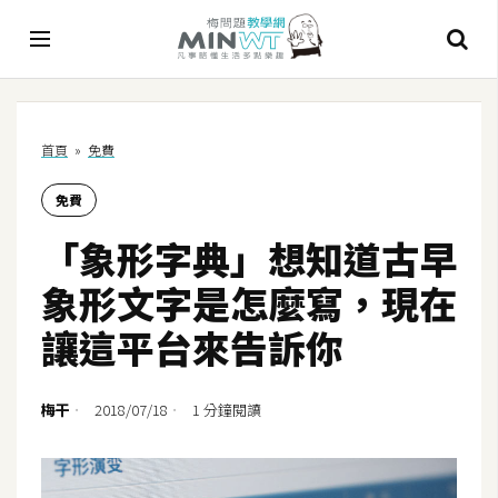
A
首頁
»
免費
I
免費
A
I
「象形字典」想知道古早
工
具
象形文字是怎麼寫，現在
C
讓這平台來告訴你
h
a
t
梅干
2018/07/18
1 分鐘閱讀
G
P
T