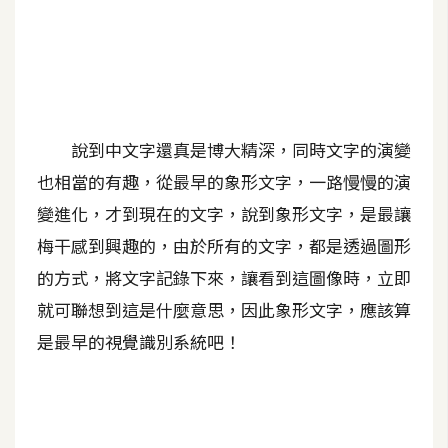
A
I
應
用
設
說到中文字還真是博大精深，同時文字的演變
計
也相當的有趣，從最早的象形文字，一路慢慢的演
變進化，才到現在的文字，說到象形文字，是最讓
網
梅干感到興趣的，由於所有的文字，都是透過圖形
站
的方式，將文字記錄下來，讓看到這圖像時，立即
就可聯想到這是什麼意思，因此象形文字，應該算
影
是最早的視覺識別系統吧！
像
A
d
o