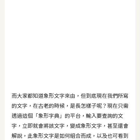
b
e
P
h
o
t
o
s
h
o
p
而大家都知道象形文字來由，但到底現在我們所寫
的文字，在古老的時候，是長怎樣子呢？現在只需
I
l
透過這個「象形字典」的平台，輸入要查詢的文
l
字，立即就會將該文字，變成象形文字，甚至還會
u
解說，此象形文字是如何組合而成，以及也可看到
s