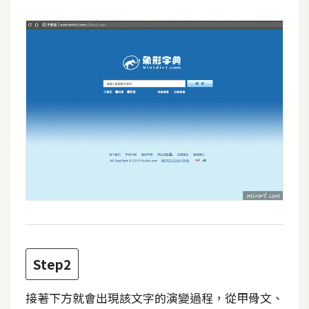
攝
影
手
機
攝
影
器
材
操
控
資
源
Step2
免
接著下方就會出現該文字的演變過程，從甲骨文、