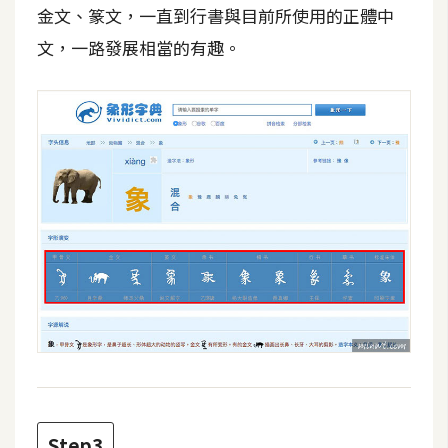
費
金文、篆文，一直到行書與目前所使用的正體中
圖
文，一路發展相當的有趣。
庫
免
費
字
型
網
站
架
設
W
o
r
Step3