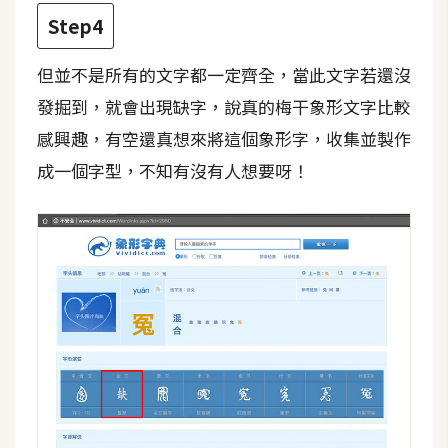
Step4
W
o
但並不是所有的文字都一定齊全，當此文字若還沒
o
發掘到，就會出現缺字，說真的梅干象形文字比較
C
o
感興趣，有空還真想來將這個象形字，收集並製作
m
成一個字型，不知有沒有人想要呀！
m
e
r
c
e
金
流
物
流