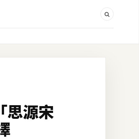
出「思源宋
擇