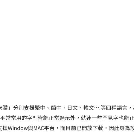
」分別支援繁中、簡中、日文、韓文….等四種語言，甚至
了平常常用的字型皆能正常顯示外，就連一些罕見字也能
援Window與MAC平台，而目前已開放下載，因此身為