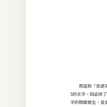
RWD 網頁
後端
PHP
Docker
伺服器設定
資源
免費圖示
免費版型
而這款「思源宋體
MAC
5的文字，因此除
字的問題發生，並支
開箱