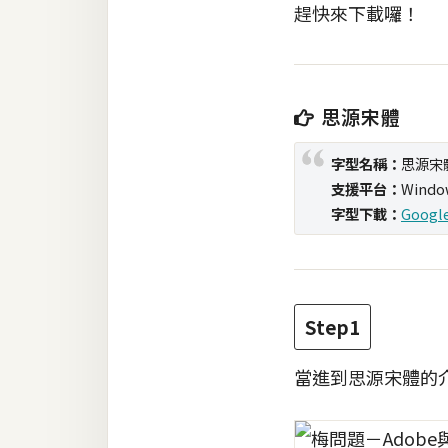
趕快來下載囉！
梅開發
熱門文章
思源宋體
字型名稱：
思源宋
全站導覽
支援平台：
Windo
字型下載：
Googl
合作提案
Step1
當進到思源宋體的