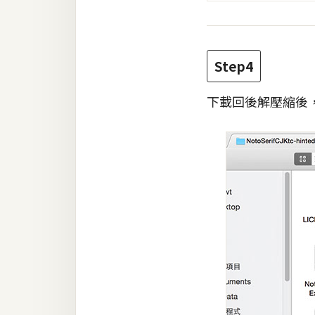
Step4
下載回後解壓縮後