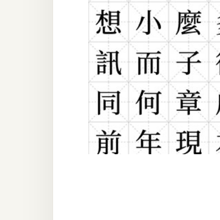
器材操控
資源
免費圖庫
免費字型
網站架設
WordPress
安裝與設定
外掛實作
電商
WooCommerce