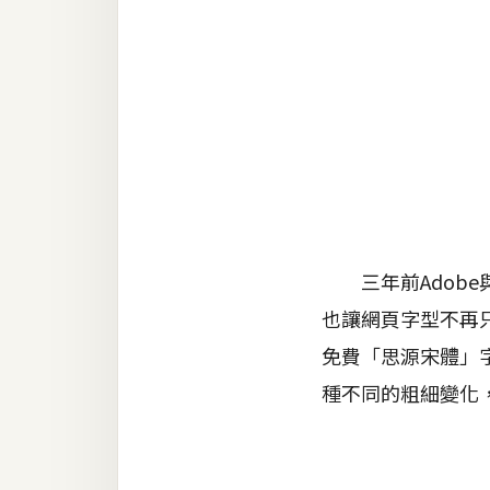
金流物流
架設
主機與網域
SEO 工具
免費空間
網頁設計
三年前Adobe與
也讓網頁字型不再只
前端
免費「思源宋體」
HTML / CSS
種不同的粗細變化
JavaScript
UI / UX