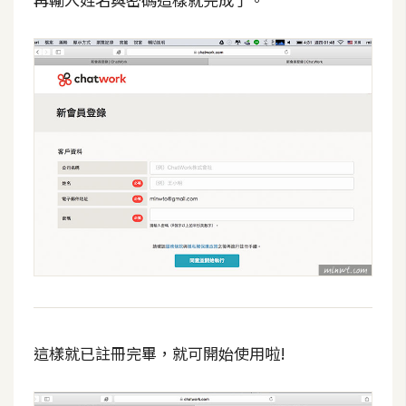
費
圖
庫
免
費
字
型
網
站
架
設
這樣就已註冊完畢，就可開始使用啦!
W
o
r