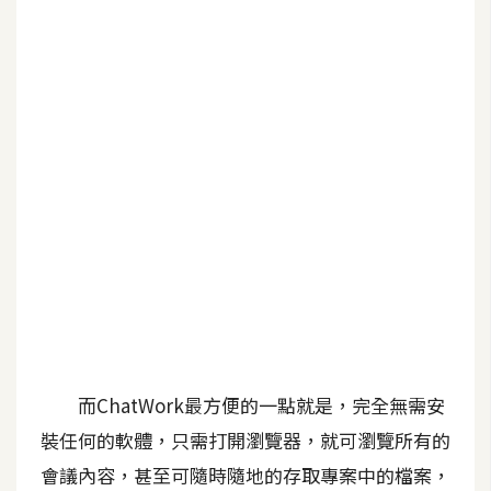
b
e
P
h
o
t
o
s
h
o
p
I
l
而ChatWork最方便的一點就是，完全無需安
l
裝任何的軟體，只需打開瀏覽器，就可瀏覽所有的
u
會議內容，甚至可隨時隨地的存取專案中的檔案，
s