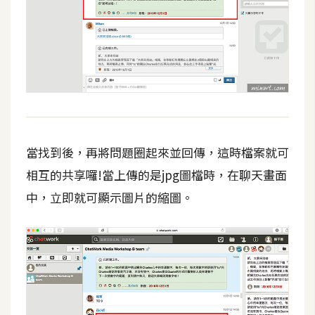
o
c
k
e
r
伺
服
當找到後，再將問題圈起來並回傳，這時檔案就可
器
相互的共享囉!當上傳的是jpg圖檔時，在聊天畫面
設
定
中，立即就可顯示圖片的縮圖。
資
源
免
費
圖