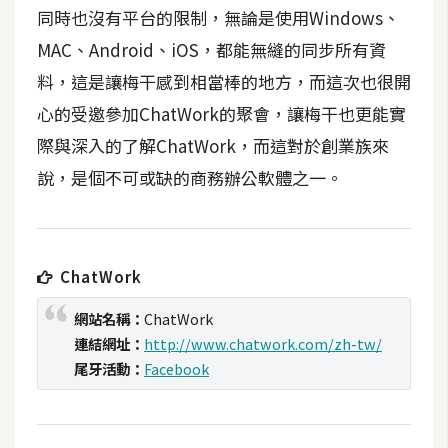
t
同時也沒有平台的限制，無論是使用Windows、
r
MAC、Android、iOS，都能無縫的同步所有資
a
料，這是讓梅干感到相當棒的地方，而這次也很開
t
o
心的受邀參加ChatWork的聚會，讓梅干也更能實
r
際與深入的了解ChatWork，而這對於創業族來
說，是個不可或缺的商務辦公軟體之一。
去
背
與
合
ChatWork
成
網站名稱：
ChatWork
攝
連結網址：
http://www.chatwork.com/zh-tw/
影
尾牙活動：
Facebook
商
品