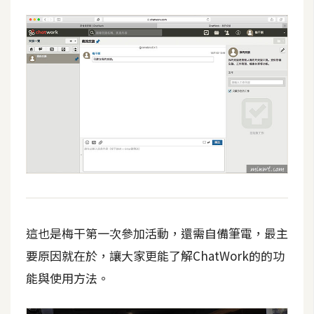
W
o
o
C
o
m
m
e
r
c
e
這也是梅干第一次參加活動，還需自備筆電，最主
金
要原因就在於，讓大家更能了解ChatWork的的功
流
能與使用方法。
物
流