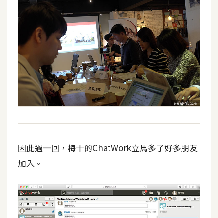
架
設
主
機
與
網
域
S
E
O
因此過一回，梅干的ChatWork立馬多了好多朋友
工
加入。
具
免
費