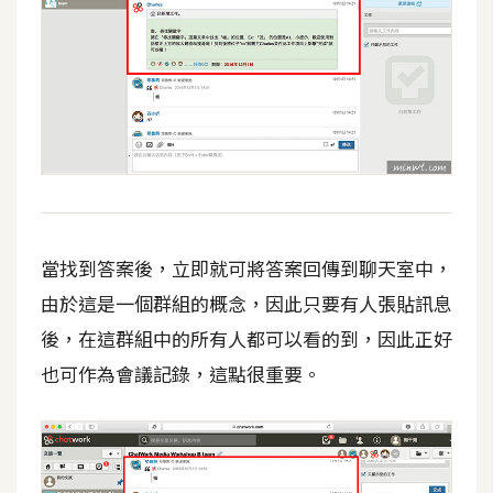
S
S
J
a
v
a
S
c
當找到答案後，立即就可將答案回傳到聊天室中，
r
由於這是一個群組的概念，因此只要有人張貼訊息
i
p
後，在這群組中的所有人都可以看的到，因此正好
t
也可作為會議記錄，這點很重要。
U
I
/