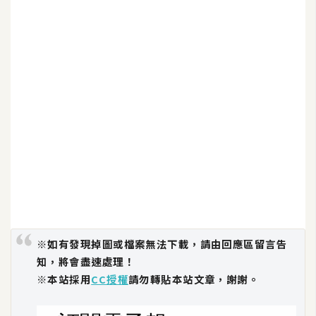
※如有發現掉圖或檔案無法下載，請由回應區留言告
知，將會盡速處理！
※本站採用
CC授權
請勿轉貼本站文章，謝謝。