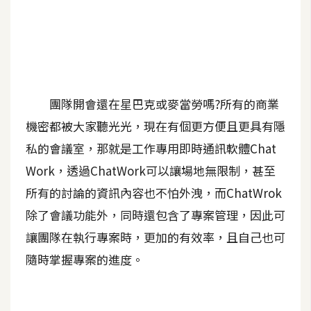
A
I
應
用
設
團隊開會還在星巴克或麥當勞嗎?所有的商業
計
機密都被大家聽光光，現在有個更方便且更具有隱
私的會議室，那就是工作專用即時通訊軟體Chat
網
Work，透過ChatWork可以讓場地無限制，甚至
站
所有的討論的資訊內容也不怕外洩，而ChatWrok
除了會議功能外，同時還包含了專案管理，因此可
影
讓團隊在執行專案時，更加的有效率，且自己也可
像
隨時掌握專案的進度。
A
d
o