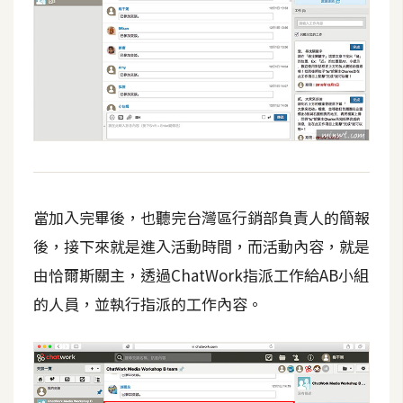
空
間
網
頁
設
計
當加入完畢後，也聽完台灣區行銷部負責人的簡報
前
端
後，接下來就是進入活動時間，而活動內容，就是
由恰爾斯關主，透過ChatWork指派工作給AB小組
H
的人員，並執行指派的工作內容。
T
M
L
/
C