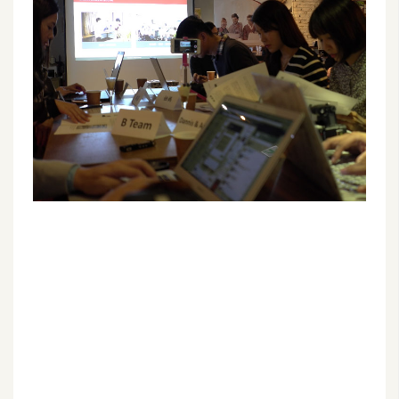
G
e
m
i
n
i
A
I
生
成
圖
片
影
片