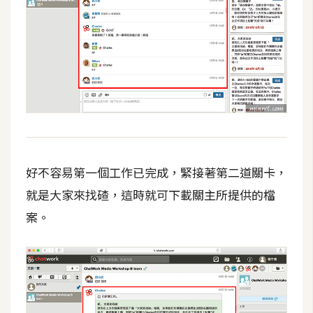
U
X
R
W
D
網
頁
好不容易第一個工作已完成，緊接著第二道關卡，
後
端
就是大家來找碴，這時就可下載關主所提供的檔
案。
P
H
P
D