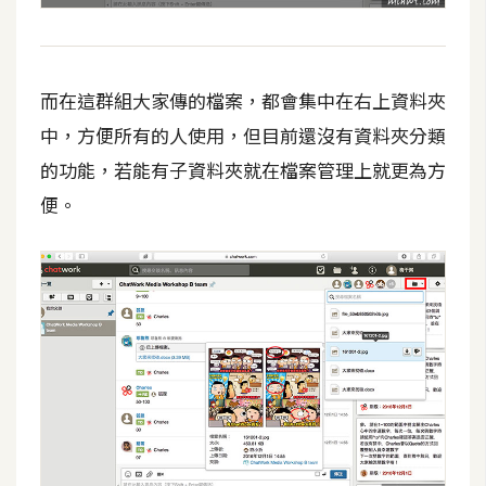
開
發
而在這群組大家傳的檔案，都會集中在右上資料夾
熱
中，方便所有的人使用，但目前還沒有資料夾分類
門
的功能，若能有子資料夾就在檔案管理上就更為方
文
便。
章
全
站
導
覽
合