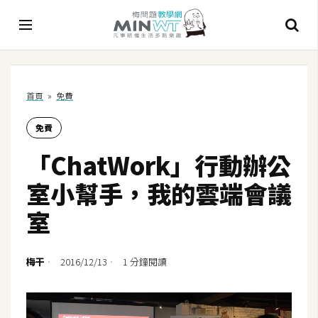
A
首頁
»
免費
I
免費
A
I
「ChatWork」行動辦公
工
具
室小幫手，我的雲端會議
C
室
h
a
t
梅干
2016/12/13
1 分鐘閱讀
G
P
T