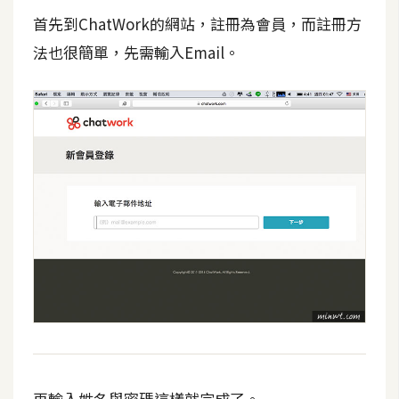
攝
首先到ChatWork的網站，註冊為會員，而註冊方
影
法也很簡單，先需輸入Email。
手
機
攝
影
器
材
操
控
資
源
免
再輸入姓名與密碼這樣就完成了。