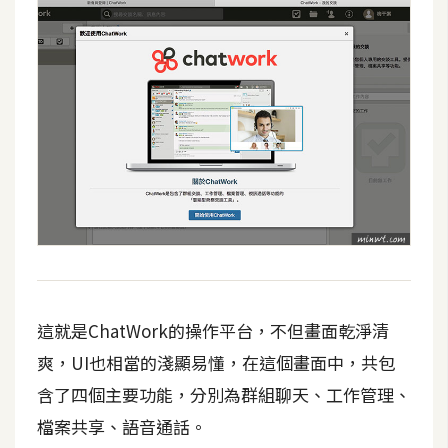
d
P
r
e
s
s
安
裝
與
設
定
外
這就是ChatWork的操作平台，不但畫面乾淨清
掛
實
爽，UI也相當的淺顯易懂，在這個畫面中，共包
作
含了四個主要功能，分別為群組聊天、工作管理、
電
檔案共享、語音通話。
商