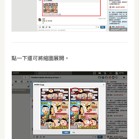
示
免
費
版
型
點一下還可將縮圖展開。
M
A
C
開
箱
梅