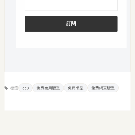
o
c
k
e
r
伺
服
器
設
定
標籤
cc0
免費商用版型
免費版型
免費網頁版型
資
源
免
費
圖