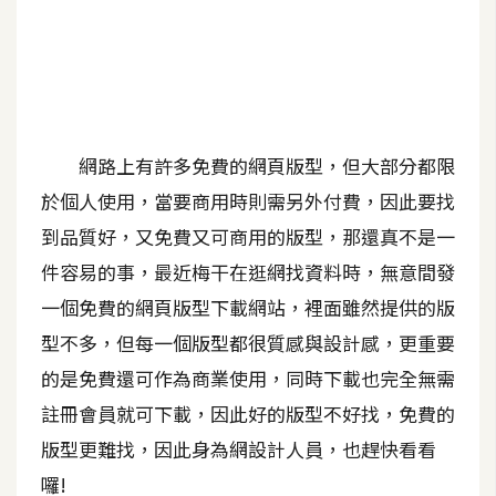
A
I
應
用
設
網路上有許多免費的網頁版型，但大部分都限
計
於個人使用，當要商用時則需另外付費，因此要找
到品質好，又免費又可商用的版型，那還真不是一
網
件容易的事，最近梅干在逛網找資料時，無意間發
站
一個免費的網頁版型下載網站，裡面雖然提供的版
型不多，但每一個版型都很質感與設計感，更重要
影
的是免費還可作為商業使用，同時下載也完全無需
像
註冊會員就可下載，因此好的版型不好找，免費的
版型更難找，因此身為網設計人員，也趕快看看
A
d
囉!
o