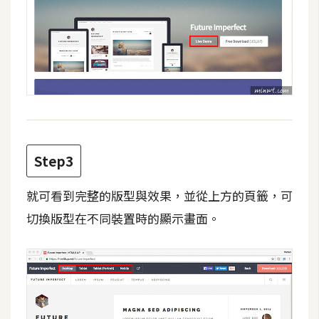
費
圖
庫
免
費
字
型
Step3
網
就可看到完整的版型與效果，並從上方的頁籤，可
站
切換版型在不同裝置時的顯示畫面。
架
設
W
o
r