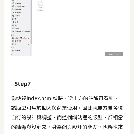
空
間
網
頁
設
計
前
端
Step7
H
當檢視index.html檔時，從上方的註解可看到，
T
該版型可用於個人與商業使用，因此就更方便各位
M
自行的設計與調整，而這個網站裡的版型，都相當
L
/
的精緻與設計感，身為網頁設計的朋友，也趕快來
C