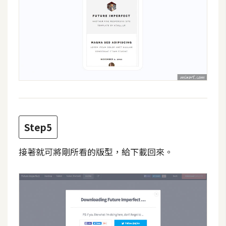
W
o
o
C
o
m
m
e
r
Step5
c
e
接著就可將剛所看的版型，給下載回來。
金
流
物
流