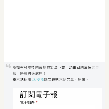
U
X
R
W
D
網
頁
後
端
※如有發現掉圖或檔案無法下載，請由回應區留言告
知，將會盡速處理！
P
※本站採用
CC授權
請勿轉貼本站文章，謝謝。
H
P
D