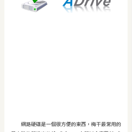
G
e
m
i
n
i
A
I
生
成
圖
片
影
網路硬碟是一個很方便的東西，梅干最常用的
片