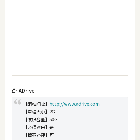
b
e
P
h
o
t
o
s
h
o
p
ADrive
【網站網址】
http://www.adrive.com
I
【單檔大小】2G
l
【硬碟容量】50G
l
【必須註冊】是
u
【檔案外連】可
s