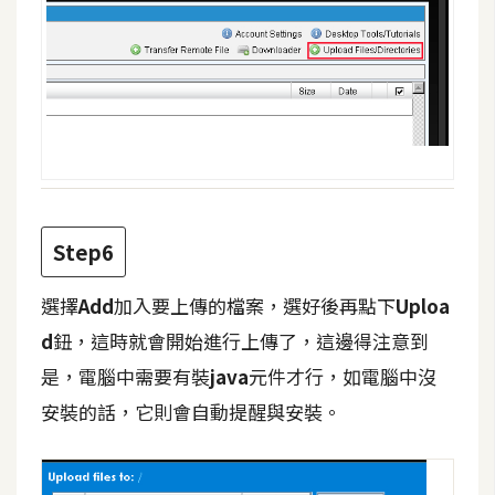
空
間
網
頁
設
計
Step6
前
端
選擇
Add
加入要上傳的檔案，選好後再點下
Uploa
d
鈕，這時就會開始進行上傳了，這邊得注意到
H
是，電腦中需要有裝
java
元件才行，如電腦中沒
T
安裝的話，它則會自動提醒與安裝。
M
L
/
C