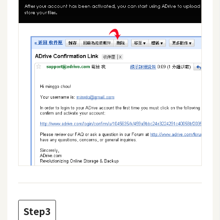
費
圖
庫
免
費
字
型
網
站
架
設
W
o
Step3
r