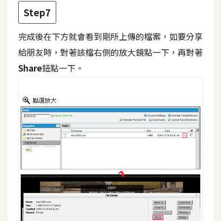
U
Step7
X
完成後在下方就會看到剛所上傳的檔案，如要分享
給朋友時，對著該檔右側的放大鏡點一下，再對著
R
Share
鈕點一下。
W
D
網
頁
後
端
P
H
P
D