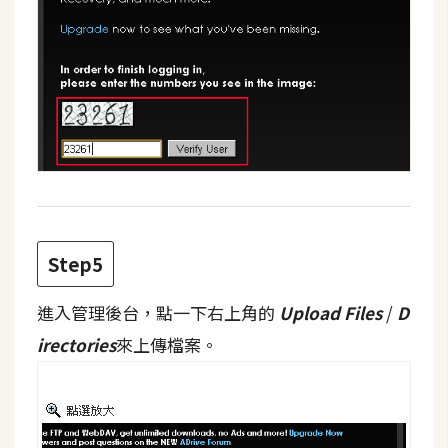
架
設
主
機
與
網
域
S
Step5
E
O
進入管理後台，點一下右上角的
Upload Files
/
D
工
irectories
來上傳檔案。
具
免
費