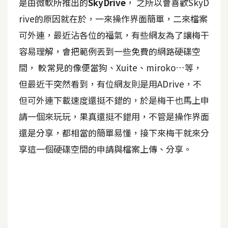
是由微軟所推出的
SkyDrive
， 之所以會喜歡SkyD
A
rive的原因就在於，一來操作界面簡單，二來檔案
I
應
可外連，最近沾各位的福氣，有些網友為了讓梅干
用
容易理解，會把範例丟到一些免費的網路硬碟空
間， 較常見的像便當狗、Xuite、miroko…等，
設
計
但最近干突然看到，有位網友則是用ADrive，不
但可外連下載速度還挺不錯的，於是梅干也馬上申
請一個來玩玩，果真還挺不錯用，不管是操作界面
網
站
還是分享，都相當的簡單易懂，接下來梅干就來分
享這一個硬碟空間的申請與檔案上傳、分享。
影
像
A
d
o