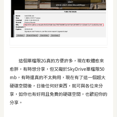
示
免
費
版
型
M
這個單檔限2G真的方便許多，現在軟體愈來
A
愈胖，有時想分享，但又礙於SkyDrive單檔限50
C
mb，有時還真的不太夠用，現在有了這一個超大
硬碟空間後，日後任何好東西，就可與各位來分
開
享，如你也有好用且免費的硬碟空間，也歡迎你的
箱
分享。
梅