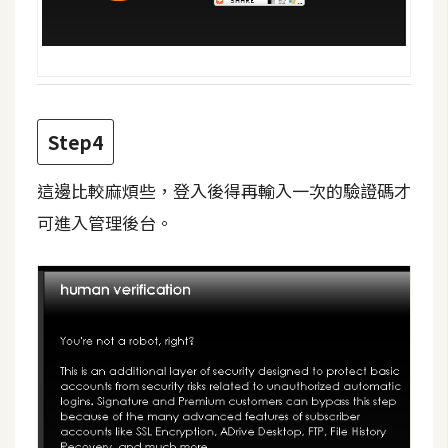
W
o
o
C
o
Step4
m
m
這邊比較麻煩些，登入後得再輸入一次的驗證碼才
e
可進入管理後台。
r
c
e
金
流
物
流