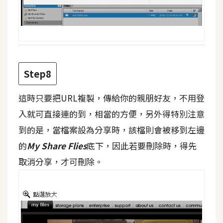
o
c
k
e
r
Step8
伺
這時只要把URL複製，傳給你的親朋好友，不用登
服
入就可直接連的到，相當的方便，另外得特別注意
器
設
到的是，當檔案設為分享時，該檔則會被移到左邊
定
的
My Share Flies
底下，因此若要刪除時，得先
資
取消分享，才可刪除。
源
免
費
圖