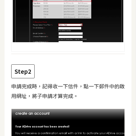
攝
影
手
機
攝
影
Step2
器
材
申請完成時，記得收一下信件，點一下郵件中的啟
操
用網址，將子申請才算完成。
控
資
源
免