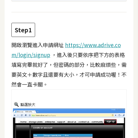
t
r
a
t
Step1
o
r
開啟瀏覽進入申請網址
https://www.adrive.co
m/login/signup
，進入後只要依序把下方的表格
去
填寫完畢就好了，但密碼的部分，比較麻煩些，需
背
要英文＋數字且還要有大小，才可申請成功喔！不
與
然會一直卡關。
合
成
攝
影
商
品