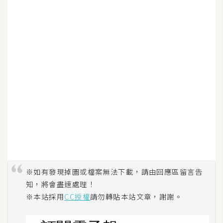
開
發
熱
門
文
章
全
站
導
※如有發現掉圖或檔案無法下載，請由回應區留言告
覽
知，將會盡速處理！
※本站採用
CC授權
請勿轉貼本站文章，謝謝。
合