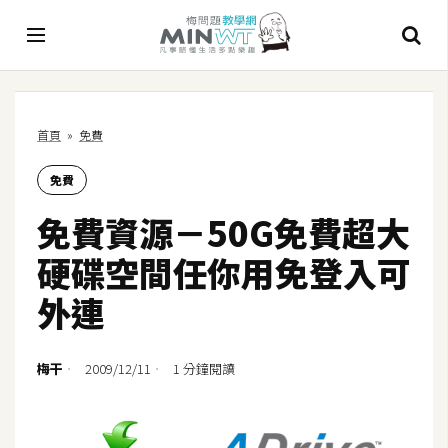
A
首頁
»
免費
I
免費
A
I
免費資源－50G免費超大
工
具
硬碟空間任你用免登入可
C
外連
h
a
t
梅干
2009/12/11
1 分鐘閱讀
G
P
T