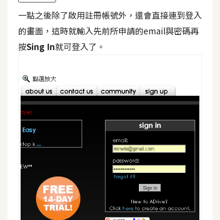
d
P
一點之後除了啟用註冊帳號外，還會直接連到登入
r
e
的畫面，這時就輸入先前所申請的email與密碼再
s
s
按
Sing In
就可登入了。
安
裝
與
設
定
外
掛
實
作
電
商