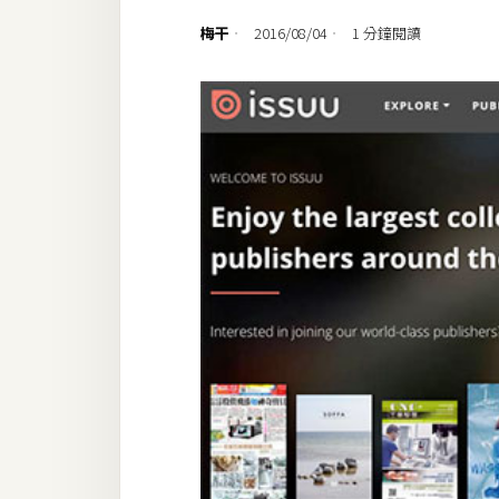
設計
梅干
2016/08/04
1 分鐘閱讀
網站
影像
Adobe
Photoshop
Illustrator
去背與合成
攝影
商品攝影
手機攝影