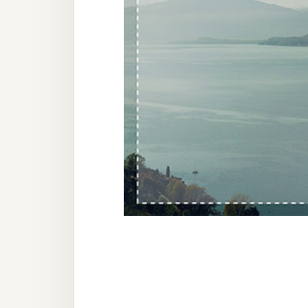
器材操控
資源
免費圖庫
免費字型
網站架設
WordPress
安裝與設定
外掛實作
電商
WooCommerce