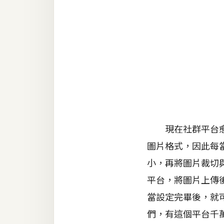
金流物流
架設
主機與網域
SEO 工具
免費空間
網頁設計
現在社群平台愈來
圖片格式，因此每
前端
小，再將圖片裁切與
HTML / CSS
平台，將圖片上傳
JavaScript
當設定完畢後，就
UI / UX
們，有這個平台千