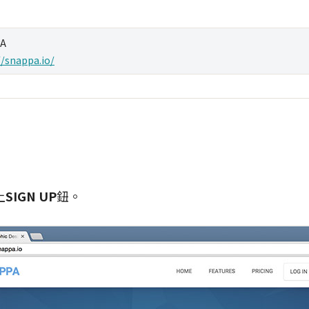
A
//snappa.io/
上
SIGN UP
鈕。