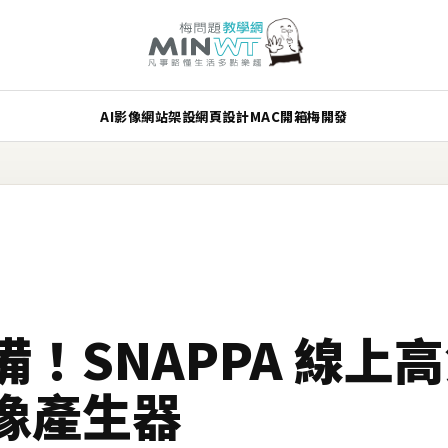
AI
影像
網站架設
網頁設計
MAC
開箱
梅開發
！SNAPPA 線上
像產生器