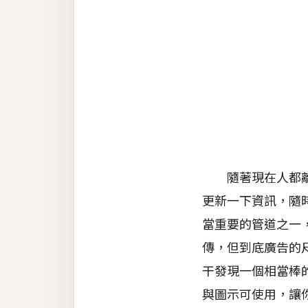
金流物流
架設
主機與網域
SEO 工具
免費空間
網頁設計
隨著現在人都離開
更新一下資訊，隨
前端
當重要的管道之一
HTML / CSS
傳，但到底廣告的
JavaScript
干發現一個相當棒
UI / UX
與圖示可使用，讓