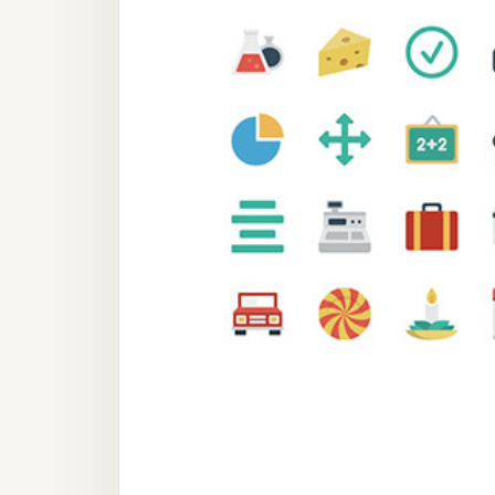
器材操控
資源
免費圖庫
免費字型
網站架設
WordPress
安裝與設定
外掛實作
電商
WooCommerce